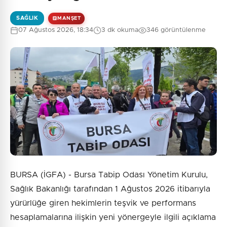
SAĞLIK
MANŞET
07 Ağustos 2026, 18:34
3 dk okuma
346 görüntülenme
0
/2000
Güvenlik Sorusu:
7 + 3 = ?
Gönder
BURSA (İGFA) - Bursa Tabip Odası Yönetim Kurulu,
Sağlık Bakanlığı tarafından 1 Ağustos 2026 itibarıyla
yürürlüğe giren hekimlerin teşvik ve performans
hesaplamalarına ilişkin yeni yönergeyle ilgili açıklama