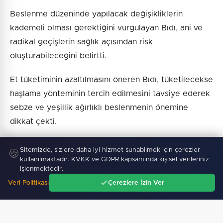
Beslenme düzeninde yapılacak değişikliklerin
kademeli olması gerektiğini vurgulayan Bıdı, ani ve
radikal geçişlerin sağlık açısından risk
oluşturabileceğini belirtti.
Et tüketiminin azaltılmasını öneren Bıdı, tüketilecekse
haşlama yönteminin tercih edilmesini tavsiye ederek
sebze ve yeşillik ağırlıklı beslenmenin önemine
dikkat çekti.
Siyah çayın asidik yapısı nedeniyle tavsiye
Sitemizde, sizlere daha iyi hizmet sunabilmek için çerezler
🍪
etmediğini söyleyen Bıdı, yiyeceklerin iyice
kullanılmaktadır. KVKK ve GDPR kapsamında kişisel verileriniz
işlenmektedir.
çiğnenmeden tüketilmemesi gerektiğini ifade etti.
Veri Politikası
Çerezlere İzin Ver
Ana Sayfa
Gündem
Ara
Menü
"Koşabiliyorsanız koşun, koşamıyorsanız yürüyün,
yürüyemiyorsanız yüzün, merdiven çıkın ama mutlaka