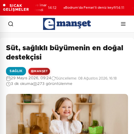
’de Kent Rehberi ve İmar
Jand
SICAK
14:12
Bodrum’da Ferrari’li deniz keyfi!
14:11
GELİŞMELER
 Sorgulama yenilendi
opera
yakal
Süt, sağlıklı büyümenin en doğal
destekçisi
SAĞLIK
MANŞET
29 Mayıs 2026, 09:24
Güncelleme: 08 Ağustos 2026, 16:18
3 dk okuma
273 görüntülenme