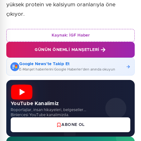
yüksek protein ve kalsiyum oranlarıyla öne
çıkıyor.
Kaynak:
İGF Haber
GÜNÜN ÖNEMLI MANŞETLERI
Google News'te Takip Et
E-Manşet haberlerini Google Haberler'den anında okuyun
YouTube Kanalimiz
Roportajlar, insan hikayeleri, belgeseller...
Binlercesi YouTube kanalimizda.
ABONE OL