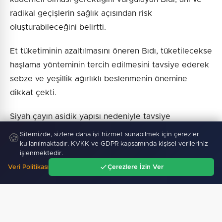
radikal geçişlerin sağlık açısından risk
oluşturabileceğini belirtti.
Et tüketiminin azaltılmasını öneren Bıdı, tüketilecekse
haşlama yönteminin tercih edilmesini tavsiye ederek
sebze ve yeşillik ağırlıklı beslenmenin önemine
dikkat çekti.
Siyah çayın asidik yapısı nedeniyle tavsiye
etmediğini söyleyen Bıdı, yiyeceklerin iyice
Sitemizde, sizlere daha iyi hizmet sunabilmek için çerezler
🍪
çiğnenmeden tüketilmemesi gerektiğini ifade etti.
kullanılmaktadır. KVKK ve GDPR kapsamında kişisel verileriniz
işlenmektedir.
Veri Politikası
Çerezlere İzin Ver
"Koşabiliyorsanız koşun, koşamıyorsanız yürüyün,
Ana Sayfa
Gündem
Ara
Menü
yürüyemiyorsanız yüzün, merdiven çıkın ama mutlaka
hareket edin." diyerek düzenli fiziksel aktivitenin
önemini vurguladı.