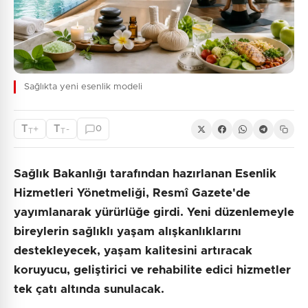
Sağlıkta yeni esenlik modeli
T
T
+
-
0
T
T
Sağlık Bakanlığı tarafından hazırlanan Esenlik
Hizmetleri Yönetmeliği, Resmî Gazete'de
yayımlanarak yürürlüğe girdi. Yeni düzenlemeyle
bireylerin sağlıklı yaşam alışkanlıklarını
destekleyecek, yaşam kalitesini artıracak
koruyucu, geliştirici ve rehabilite edici hizmetler
tek çatı altında sunulacak.