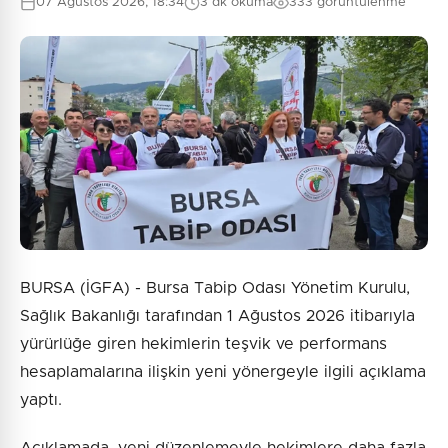
07 Ağustos 2026, 18:34
3 dk okuma
333 görüntülenme
0
/2000
Güvenlik Sorusu:
1 + 3 = ?
Gönder
BURSA (İGFA) - Bursa Tabip Odası Yönetim Kurulu,
Sağlık Bakanlığı tarafından 1 Ağustos 2026 itibarıyla
yürürlüğe giren hekimlerin teşvik ve performans
hesaplamalarına ilişkin yeni yönergeyle ilgili açıklama
yaptı.