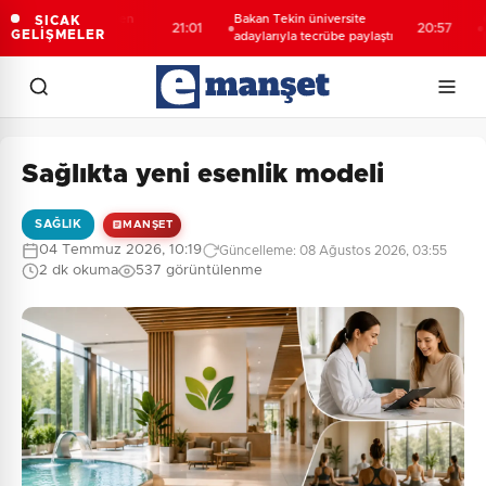
yalı öğrencilerden
Bakan Tekin üniversite
688 m
SICAK
21:01
20:57
GELİŞMELER
iyaret
adaylarıyla tecrübe paylaştı
hesap
Sağlıkta yeni esenlik modeli
SAĞLIK
MANŞET
04 Temmuz 2026, 10:19
Güncelleme: 08 Ağustos 2026, 03:55
2 dk okuma
537 görüntülenme