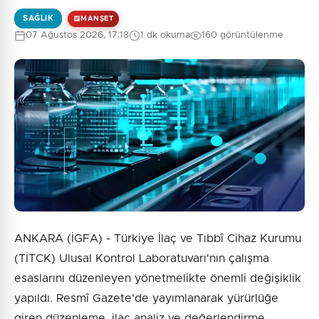
SAĞLIK
MANŞET
07 Ağustos 2026, 17:18
1 dk okuma
160 görüntülenme
ANKARA (İGFA) - Türkiye İlaç ve Tıbbî Cihaz Kurumu
(TİTCK) Ulusal Kontrol Laboratuvarı'nın çalışma
esaslarını düzenleyen yönetmelikte önemli değişiklik
yapıldı. Resmî Gazete'de yayımlanarak yürürlüğe
giren düzenleme, ilaç analiz ve değerlendirme