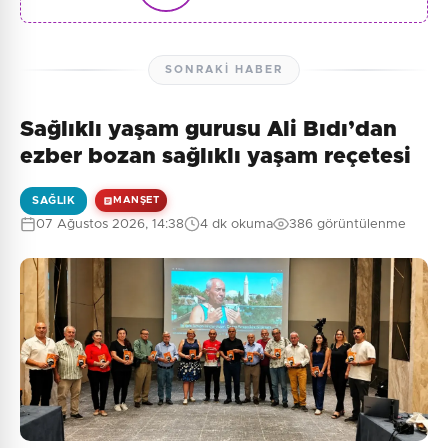
SONRAKI HABER
Sağlıklı yaşam gurusu Ali Bıdı’dan
ezber bozan sağlıklı yaşam reçetesi
SAĞLIK
MANŞET
07 Ağustos 2026, 14:38
4 dk okuma
386 görüntülenme