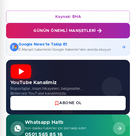
Kaynak:
BHA
GÜNÜN ÖNEMLI MANŞETLERI
Google News'te Takip Et
E-Manşet haberlerini Google Haberler'den anında okuyun
YouTube Kanalimiz
Roportajlar, insan hikayeleri, belgeseller...
Binlercesi YouTube kanalimizda.
ABONE OL
Whatsapp Hattı
Son dakika haberler için bizi takip edin!
0501 565 85 16