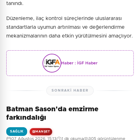
tanındı.
Düzenleme, ilaç kontrol süreçlerinde uluslararası
standartlarla uyumun artırılması ve değerlendirme
mekanizmalarının daha etkin yürütülmesini amaçlıyor.
Haber :
İGF Haber
SONRAKI HABER
Batman Sason'da emzirme
farkındalığı
SAĞLIK
MANŞET
07 Ağustos 2026, 15:13
1 dk okuma
305 görüntülenme