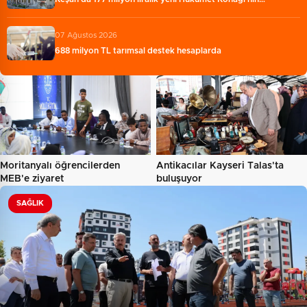
07 Ağustos 2026
688 milyon TL tarımsal destek hesaplarda
Moritanyalı öğrencilerden
Antikacılar Kayseri Talas'ta
MEB'e ziyaret
buluşuyor
SAĞLIK