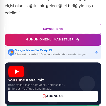
elçisi olun, sağlıklı bir geleceği el birliğiyle inşa
edelim.”
Kaynak:
BHA
GÜNÜN ÖNEMLI MANŞETLERI
Google News'te Takip Et
E-Manşet haberlerini Google Haberler'den anında okuyun
YouTube Kanalimiz
Roportajlar, insan hikayeleri, belgeseller...
Binlercesi YouTube kanalimizda.
ABONE OL