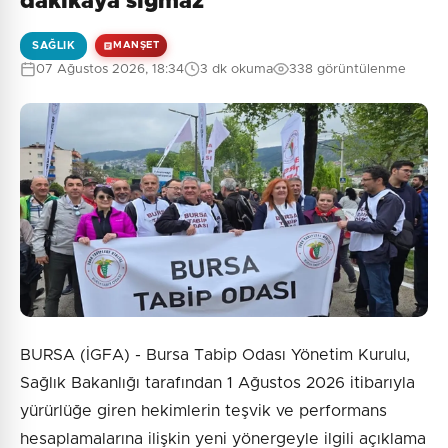
dakikaya sığmaz
SAĞLIK
MANŞET
07 Ağustos 2026, 18:34
3 dk okuma
338 görüntülenme
0
/2000
Güvenlik Sorusu:
1 + 7 = ?
Gönder
BURSA (İGFA) - Bursa Tabip Odası Yönetim Kurulu,
Sağlık Bakanlığı tarafından 1 Ağustos 2026 itibarıyla
yürürlüğe giren hekimlerin teşvik ve performans
hesaplamalarına ilişkin yeni yönergeyle ilgili açıklama