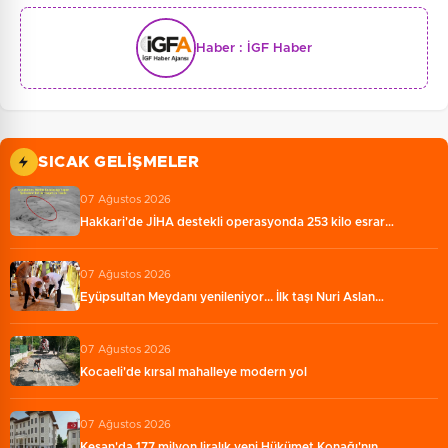
Haber :
İGF Haber
SICAK GELIŞMELER
07 Ağustos 2026
Hakkari'de JİHA destekli operasyonda 253 kilo esrar…
07 Ağustos 2026
Eyüpsultan Meydanı yenileniyor... İlk taşı Nuri Aslan…
07 Ağustos 2026
Kocaeli'de kırsal mahalleye modern yol
07 Ağustos 2026
Keşan'da 177 milyon liralık yeni Hükümet Konağı'nın…