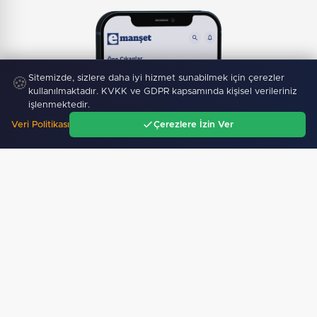
Sitemizde, sizlere daha iyi hizmet sunabilmek için çerezler
🍪
kullanılmaktadır. KVKK ve GDPR kapsamında kişisel verileriniz
işlenmektedir.
Veri Politikası
Çerezlere İzin Ver
Ana Sayfa
Gündem
Ara
Menü
Mobil Uygulamamız Yayında!
Binlerce haberden
anında haberdar ol, ilgi alanına göre haber oku.