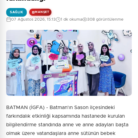
SAĞLIK
MANŞET
07 Ağustos 2026, 15:13
1 dk okuma
308 görüntülenme
BATMAN (İGFA) - Batman'ın Sason ilçesindeki
farkındalık etkinliği kapsamında hastanede kurulan
bilgilendirme standında anne ve anne adayları başta
olmak üzere vatandaşlara anne sütünün bebek