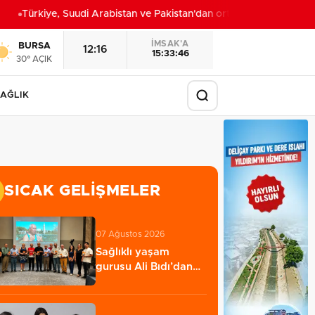
Türkiye, Suudi Arabistan ve Pakistan'dan ortak savunma anlaşma
İMSAK'A
BURSA
12:16
15:33:44
30° AÇIK
AĞLIK
SICAK GELIŞMELER
07 Ağustos 2026
Sağlıklı yaşam
gurusu Ali Bıdı’dan
ezber bozan sağlıklı…