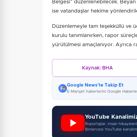
Belgesi” düzenlenebilecek. Beyan i
ise vatandaşlar hekime yönlendiril
Düzenlemeyle tam teşekküllü ve üç 
kurulu tanımlanırken, rapor süreçle
yürütülmesi amaçlanıyor. Ayrıca rap
Kaynak:
BHA
Google News'te Takip Et
E-Manşet haberlerini Google Haberl
YouTube Kanalimi
Roportajlar, insan hikayeleri,
Binlercesi YouTube kanalim