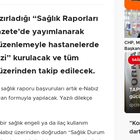
zırladığı “Sağlık Raporları
azete’de yayımlanarak
CHP, M
 düzenlemeyle hastanelerde
Başkanı
kesin…
zi” kurulacak ve tüm
SAĞ
üzerinden takip edilecek.
ğlık raporu başvuruları artık e-Nabız
TAPS
güc
an formuyla yapılacak. Yazılı dilekçe
139
ir sağlık engeli ya da ilaç kullanım
"Ko
dar
-Nabız üzerinden doğrudan “Sağlık Durum