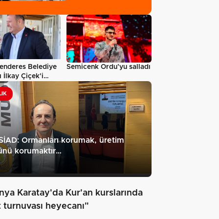
Muhammed…
enderes Belediye
Semicenk Ordu’yu salladı
 İlkay Çiçek'i
LIK
İAD: Ormanları korumak, üretim
ünü korumaktır…
nya Karatay'da Kur'an kurslarında
t turnuvası heyecanı"