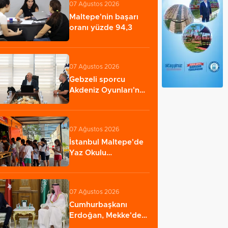
07 Ağustos 2026
Maltepe'nin başarı
oranı yüzde 94,3
07 Ağustos 2026
Gebzeli sporcu
Akdeniz Oyunları'nda
Türkiye'yi temsil…
07 Ağustos 2026
İstanbul Maltepe'de
Yaz Okulu
öğrencilerine afet
bilinci…
07 Ağustos 2026
Cumhurbaşkanı
Erdoğan, Mekke'de
Veliaht Prens