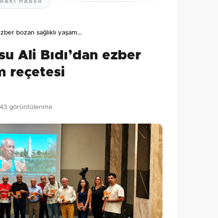
RAKI HABER
lmamış. İlk yorumu siz yapın!
ezber bozan sağlıklı yaşam…
0
/2000
su Ali Bıdı’dan ezber
Gönder
m reçetesi
43 görüntülenme