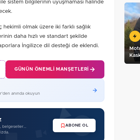
le sistem bilgilerinin uyuşmaması halinde
ecek.
hekimli olmak üzere iki farklı sağlık
rinin daha hızlı ve standart şekilde
orlara İngilizce dil desteği de eklendi.
Moto
Kask
GÜNÜN ÖNEMLI MANŞETLERI
er'den anında okuyun
z
ABONE OL
 belgeseller...
izda.