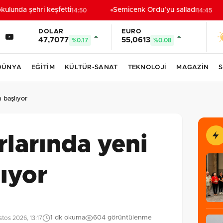
unda şehri keşfetti
Semicenk Ordu’yu salladı
14:50
14:45
DOLAR
EURO
47,7077
55,0613
%0.17
%0.08
DÜNYA
EĞİTİM
KÜLTÜR-SANAT
TEKNOLOJİ
MAGAZİN
S
 başlıyor
rlarında yeni
ıyor
1 dk okuma
604 görüntülenme
tos 2026, 13:17