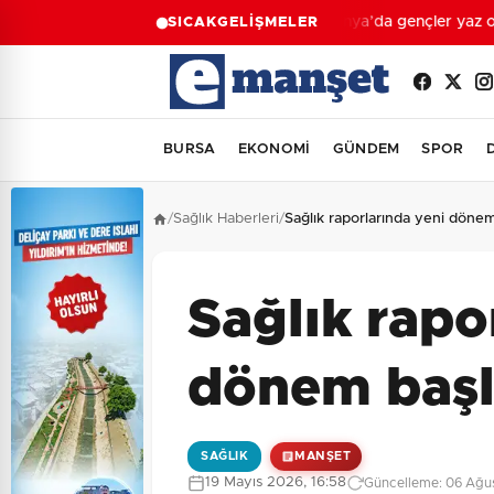
Konya’da gençler yaz okul
SICAK
GELİŞMELER
BURSA
EKONOMİ
GÜNDEM
SPOR
/
Sağlık Haberleri
/
Sağlık raporlarında yeni dönem
Sağlık rapo
dönem başl
SAĞLIK
MANŞET
19 Mayıs 2026, 16:58
Güncelleme: 06 Ağus