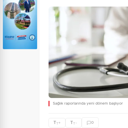
Sağlık raporlarında yeni dönem başlıyor
T
T
+
-
0
T
T