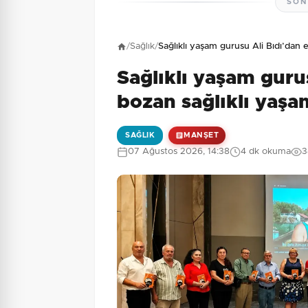
SON
Henüz yorum yapı
/
Sağlık
/
Sağlıklı yaşam gurusu Ali Bıdı’dan 
Sağlıklı yaşam guru
4 + 10 = ?
Güvenlik Sorusu:
bozan sağlıklı yaşa
SAĞLIK
MANŞET
07 Ağustos 2026, 14:38
4 dk okuma
3