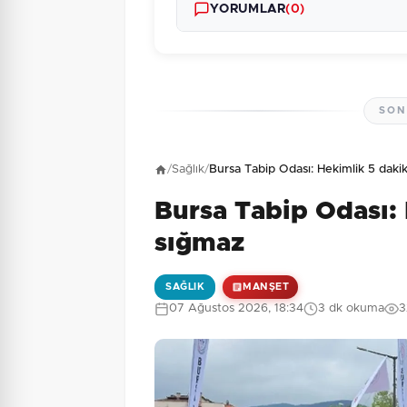
YORUMLAR
(0)
SON
Henüz yorum yapı
/
Sağlık
/
Bursa Tabip Odası: Hekimlik 5 daki
Bursa Tabip Odası:
2 + 2 = ?
Güvenlik Sorusu:
sığmaz
SAĞLIK
MANŞET
07 Ağustos 2026, 18:34
3 dk okuma
3