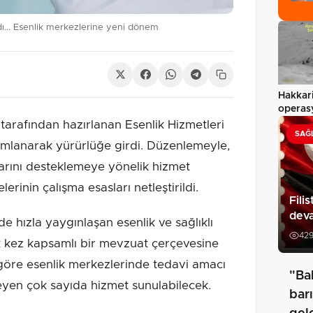
dı... Esenlik merkezlerine yeni dönem
Hakkari
operas
esrar…
tarafından hazırlanan Esenlik Hizmetleri
SAĞ
ımlanarak yürürlüğe girdi. Düzenlemeyle,
klarını desteklemeye yönelik hizmet
erinin çalışma esasları netleştirildi.
Fili
dev
de hızla yaygınlaşan esenlik ve sağlıklı
42
lk kez kapsamlı bir mevzuat çerçevesine
göre esenlik merkezlerinde tedavi amacı
"Ba
eyen çok sayıda hizmet sunulabilecek.
barı