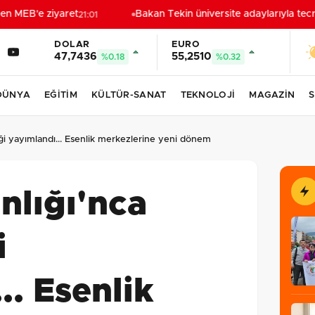
n MEB'e ziyaret
Bakan Tekin üniversite adaylarıyla tecrü
21:01
DOLAR
EURO
47,7436
55,2510
%0.18
%0.32
DÜNYA
EĞİTİM
KÜLTÜR-SANAT
TEKNOLOJİ
MAGAZİN
S
ği yayımlandı... Esenlik merkezlerine yeni dönem
nlığı'nca
i
.. Esenlik