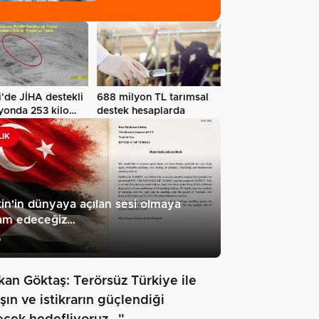
'de JİHA destekli
688 milyon TL tarımsal
yonda 253 kilo
destek hesaplarda
LIK
stin'in dünyaya açılan sesi olmaya
am edeceğiz…
9
kan Göktaş: Terörsüz Türkiye ile
şın ve istikrarın güçlendiği