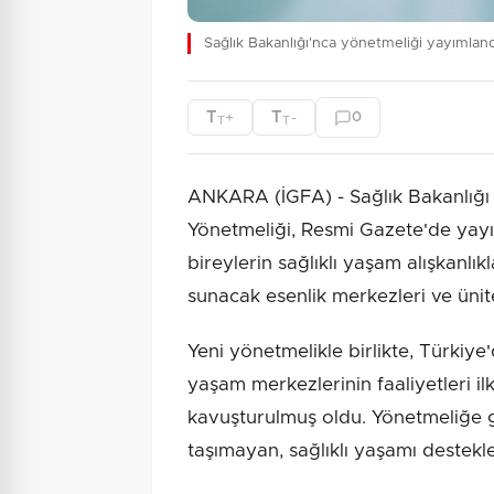
Sağlık Bakanlığı'nca yönetmeliği yayımlan
T
T
+
-
0
T
T
ANKARA (İGFA) - Sağlık Bakanlığı 
Yönetmeliği, Resmi Gazete'de yay
bireylerin sağlıklı yaşam alışkanlı
sunacak esenlik merkezleri ve ünitel
Yeni yönetmelikle birlikte, Türkiye'
yaşam merkezlerinin faaliyetleri i
kavuşturulmuş oldu. Yönetmeliğe 
taşımayan, sağlıklı yaşamı destekl