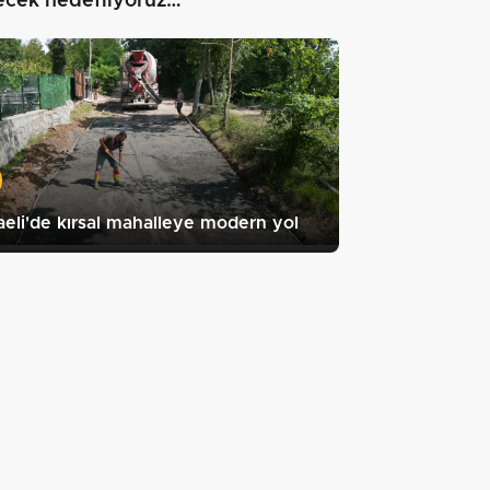
ecek hedefliyoruz…"
eli'de kırsal mahalleye modern yol