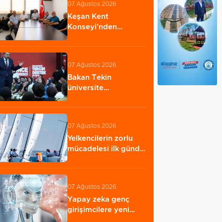
07 Ağustos 2026
Keşan Kent
Konseyi'nden
muhtarlara nezaket
ziyareti…
07 Ağustos 2026
Bakan Tekin
üniversite
adaylarıyla tecrübe
paylaştı…
07 Ağustos 2026
Yelkencilerin zorlu
mücadelesi ilk günde
nefes kesti…
07 Ağustos 2026
Yapay zeka genç
girişimcilere yeni
kapılar açıyor