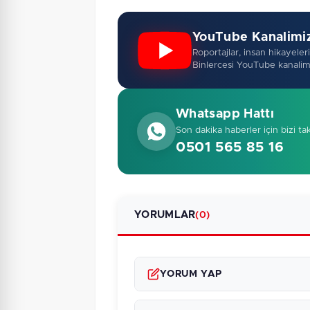
YouTube Kanalimi
Roportajlar, insan hikayeleri,
Binlercesi YouTube kanalim
Whatsapp Hattı
Son dakika haberler için bizi ta
0501 565 85 16
YORUMLAR
(0)
YORUM YAP