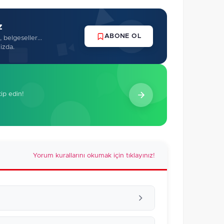
z
ABONE OL
 belgeseller...
izda.
kip edin!
Yorum kurallarını okumak için tıklayınız!