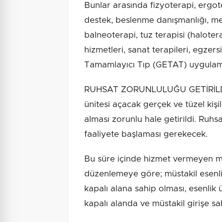
Bunlar arasında fizyoterapi, ergote
destek, beslenme danışmanlığı, med
balneoterapi, tuz terapisi (halotera
hizmetleri, sanat terapileri, egzer
Tamamlayıcı Tıp (GETAT) uygulama
RUHSAT ZORUNLULUĞU GETİRİLDİ Y
ünitesi açacak gerçek ve tüzel kişi
alması zorunlu hale getirildi. Ruhs
faaliyete başlaması gerekecek.
Bu süre içinde hizmet vermeyen mer
düzenlemeye göre; müstakil esenl
kapalı alana sahip olması, esenlik
kapalı alanda ve müstakil girişe s