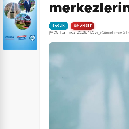
merkezleri
SAĞLIK
MANŞET
05 Temmuz 2026, 11:09
Güncelleme: 04 