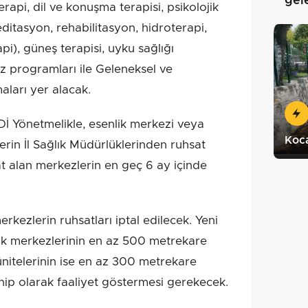
gel
rapi, dil ve konuşma terapisi, psikolojik
itasyon, rehabilitasyon, hidroterapi,
pi), güneş terapisi, uyku sağlığı
siz programları ile Geleneksel ve
ları yer alacak.
önetmelikle, esenlik merkezi veya
Koca
lerin İl Sağlık Müdürlüklerinden ruhsat
at alan merkezlerin en geç 6 ay içinde
kezlerin ruhsatları iptal edilecek. Yeni
ik merkezlerinin en az 500 metrekare
 ünitelerinin ise en az 300 metrekare
ahip olarak faaliyet göstermesi gerekecek.