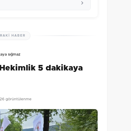
RAKI HABER
lmamış. İlk yorumu siz yapın!
kaya sığmaz
0
/2000
 Hekimlik 5 dakikaya
Gönder
26 görüntülenme