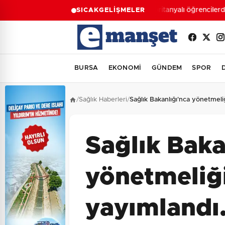
Moritanyalı öğrencilerde
SICAK
GELİŞMELER
BURSA
EKONOMİ
GÜNDEM
SPOR
/
Sağlık Haberleri
/
Sağlık Bakanlığı'nca yönetmeli
Sağlık Baka
yönetmeliğ
yayımlandı.