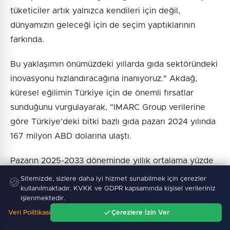
tüketiciler artık yalnızca kendileri için değil,
dünyamızın geleceği için de seçim yaptıklarının
farkında.
Bu yaklaşımın önümüzdeki yıllarda gıda sektöründeki
inovasyonu hızlandıracağına inanıyoruz." Akdağ,
küresel eğilimin Türkiye için de önemli fırsatlar
sunduğunu vurgulayarak, "IMARC Group verilerine
göre Türkiye'deki bitki bazlı gıda pazarı 2024 yılında
167 milyon ABD dolarına ulaştı.
Pazarın 2025-2033 döneminde yıllık ortalama yüzde
9,22 büyüyerek 2033 yılında yaklaşık 379 milyon
Sitemizde, sizlere daha iyi hizmet sunabilmek için çerezler
🍪
kullanılmaktadır. KVKK ve GDPR kapsamında kişisel verileriniz
ABD dolarına ulaşması bekleniyor. Türkiye'nin güçlü
işlenmektedir.
tarımsal altyapısı ve zengin bitkisel kaynakları bu
Veri Politikası
Çerezlere İzin Ver
büyüme için önemli bir avantaj oluşturuyor" dedi.
Ana Sayfa
Gündem
Ara
Menü