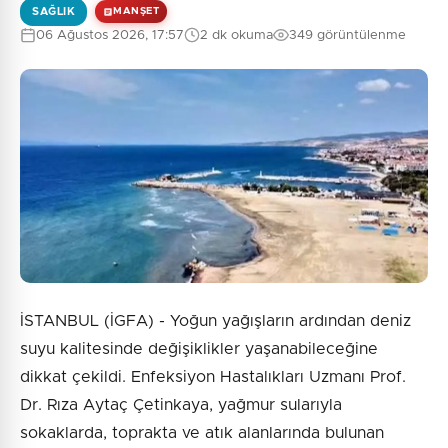
SAĞLIK
MANŞET
06 Ağustos 2026, 17:57
2 dk okuma
349 görüntülenme
0
/2000
Güvenlik Sorusu:
9 + 6 = ?
Gönder
İSTANBUL (İGFA) - Yoğun yağışların ardından deniz
suyu kalitesinde değişiklikler yaşanabileceğine
dikkat çekildi. Enfeksiyon Hastalıkları Uzmanı Prof.
Dr. Rıza Aytaç Çetinkaya, yağmur sularıyla
sokaklarda, toprakta ve atık alanlarında bulunan