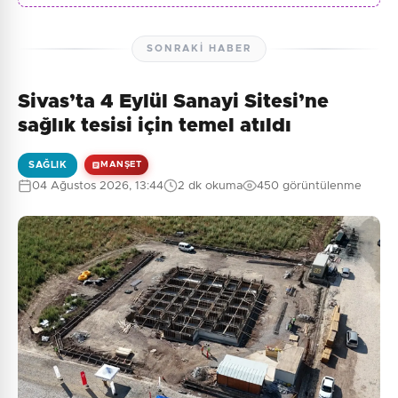
SONRAKI HABER
Sivas’ta 4 Eylül Sanayi Sitesi’ne
sağlık tesisi için temel atıldı
SAĞLIK
MANŞET
04 Ağustos 2026, 13:44
2 dk okuma
450 görüntülenme