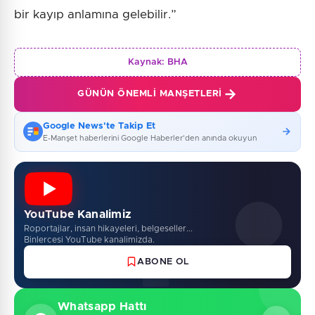
bir kayıp anlamına gelebilir.”
Kaynak:
BHA
GÜNÜN ÖNEMLI MANŞETLERI
Google News'te Takip Et
E-Manşet haberlerini Google Haberler'den anında okuyun
YouTube Kanalimiz
Roportajlar, insan hikayeleri, belgeseller...
Binlercesi YouTube kanalimizda.
ABONE OL
Whatsapp Hattı