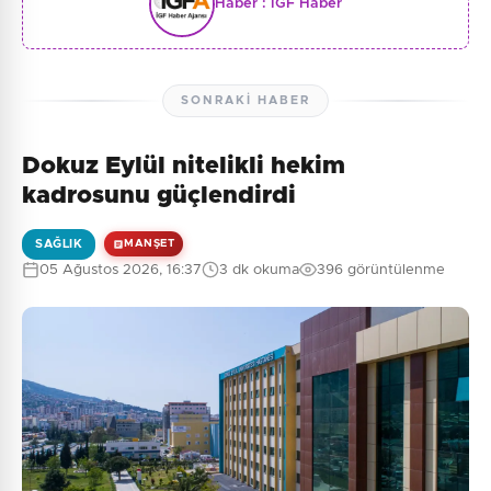
Haber :
İGF Haber
SONRAKI HABER
Dokuz Eylül nitelikli hekim
kadrosunu güçlendirdi
SAĞLIK
MANŞET
05 Ağustos 2026, 16:37
3 dk okuma
396 görüntülenme