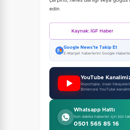
çarpıntı, nefes darlığı veya göğüs
edin
Kaynak:
İGF Haber
Google News'te Takip Et
E-Manşet haberlerini Google Haberl
YouTube Kanalimi
Roportajlar, insan hikayeleri,
Binlercesi YouTube kanalim
Whatsapp Hattı
Son dakika haberler için bizi ta
0501 565 85 16