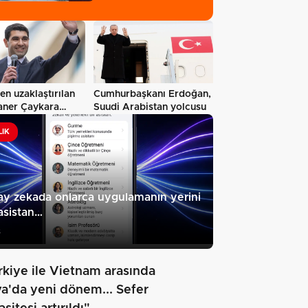
vurgusu…
n uzaklaştırılan
Cumhurbaşkanı Erdoğan,
aner Çaykara
Suudi Arabistan yolcusu
da…
LIK
y zekada onlarca uygulamanın yerini
asistan…
3
rkiye ile Vietnam arasında
va'da yeni dönem... Sefer