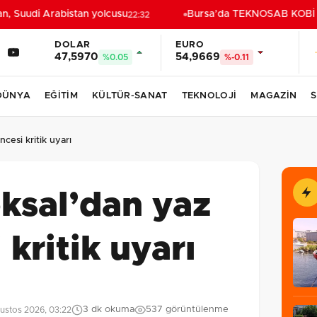
Suudi Arabistan yolcusu
Bursa’da TEKNOSAB KOBİ OSB t
22:32
DOLAR
EURO
47,5970
54,9669
%0.05
%-0.11
DÜNYA
EĞİTİM
KÜLTÜR-SANAT
TEKNOLOJİ
MAGAZİN
S
ncesi kritik uyarı
öksal’dan yaz
 kritik uyarı
3 dk okuma
537 görüntülenme
ustos 2026, 03:22