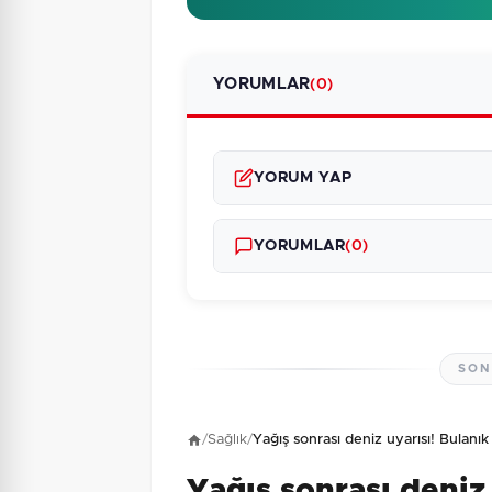
YORUMLAR
(0)
YORUM YAP
YORUMLAR
(0)
SON
Henüz yorum yapı
/
Sağlık
/
Yağış sonrası deniz uyarısı! Bulan
Yağış sonrası deniz 