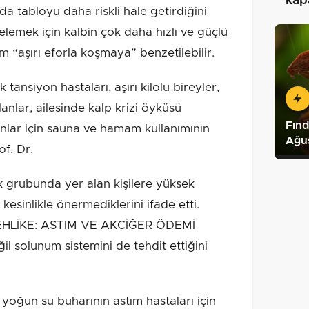
kapa
da tabloyu daha riskli hale getirdiğini
lemek için kalbin çok daha hızlı ve güçlü
 “aşırı eforla koşmaya” benzetilebilir.
k tansiyon hastaları, aşırı kilolu bireyler,
anlar, ailesinde kalp krizi öyküsü
Fınd
anlar için sauna ve hamam kullanımının
Ağu
of. Dr.
sk grubunda yer alan kişilere yüksek
esinlikle önermediklerini ifade etti.
HLİKE: ASTIM VE AKCİĞER ÖDEMİ
il solunum sistemini de tehdit ettiğini
e yoğun su buharının astım hastaları için