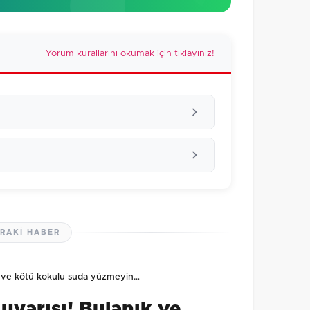
Yorum kurallarını okumak için tıklayınız!
RAKI HABER
lmamış. İlk yorumu siz yapın!
ık ve kötü kokulu suda yüzmeyin…
0
/2000
uyarısı! Bulanık ve