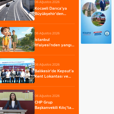
06 Ağustos 2026
Kocaeli Darıca’ya
Büyükşehir'den
modern ulaşım
yatırımı…
06 Ağustos 2026
İstanbul
İtfaiyesi’nden yangın
riskine karşı videolu…
06 Ağustos 2026
Balıkesir'de Kepsut’a
Kent Lokantası ve
altyapı desteği…
06 Ağustos 2026
CHP Grup
Başkanvekili Kılıç’tan
'silahsızlanma'