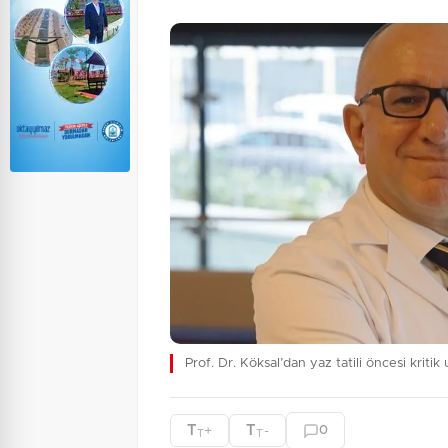
Prof. Dr. Köksal’dan yaz tatili öncesi kritik 
T
T
+
-
0
T
T