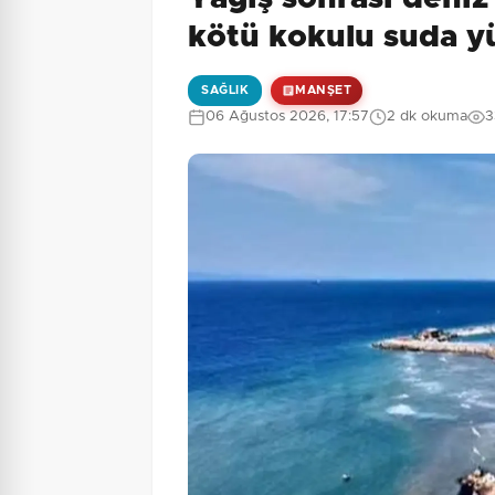
2 + 4 = ?
Güvenlik Sorusu:
kötü kokulu suda 
SAĞLIK
MANŞET
06 Ağustos 2026, 17:57
2 dk okuma
3