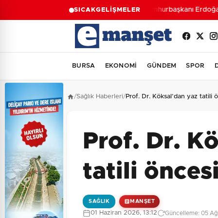
Cumhurbaşkanı Erdoğan, 
SICAK
GELİŞMELER
BURSA
EKONOMİ
GÜNDEM
SPOR
/
Sağlık Haberleri
/
Prof. Dr. Köksal’dan yaz tatili ö
Prof. Dr. K
tatili öncesi
SAĞLIK
MANŞET
01 Haziran 2026, 13:12
Güncelleme: 05 Ağ