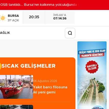
anıtıldı... Bursa’nın kalkınma yolculuğunda yeni dönem
22:24
İMSAK'A
BURSA
20:35
07:14:34
31° AÇIK
AĞLIK
SICAK GELIŞMELER
06 Ağustos 2026
Yakıt barcı filosuna
iki yeni gemi