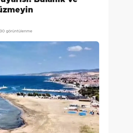
Gönder
yüzmeyin
30 görüntülenme