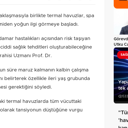
klaşmasıyla birlikte termal havuzlar, spa
niden yoğun ilgi görmeye başladı.
amar hastalıkları açısından risk taşıyan
Görevde
Utku C
 ciddi sağlık tehditleri oluşturabileceğine
hakkın
rahisi Uzmanı Prof. Dr.
SAĞ
zun süre maruz kalmanın kalbin çalışma
 belirterek özellikle ileri yaş grubunda
Yapa
esi gerektiğini söyledi.
tek 
53
ki termal havuzlarda tüm vücuttaki
ı olarak tansiyonun düştüğüne vurgu
"Tü
'ha