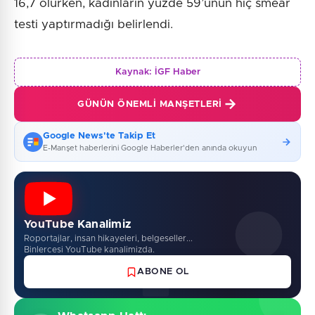
16,7 olurken, kadınların yüzde 59’unun hiç smear
testi yaptırmadığı belirlendi.
Kaynak:
İGF Haber
GÜNÜN ÖNEMLI MANŞETLERI
Google News'te Takip Et
E-Manşet haberlerini Google Haberler'den anında okuyun
YouTube Kanalimiz
Roportajlar, insan hikayeleri, belgeseller...
Binlercesi YouTube kanalimizda.
ABONE OL