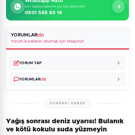
Whatsapp Hattı
Son dakika haberler için bizi takip edin!
0501 565 85 16
YORUMLAR
(0)
Yorum kurallarını okumak için tıklayınız!
YORUM YAP
YORUMLAR
(0)
SONRAKI HABER
Yağış sonrası deniz uyarısı! Bulanık
Henüz yorum yapılmamış. İlk yorumu siz yapın!
ve kötü kokulu suda yüzmeyin