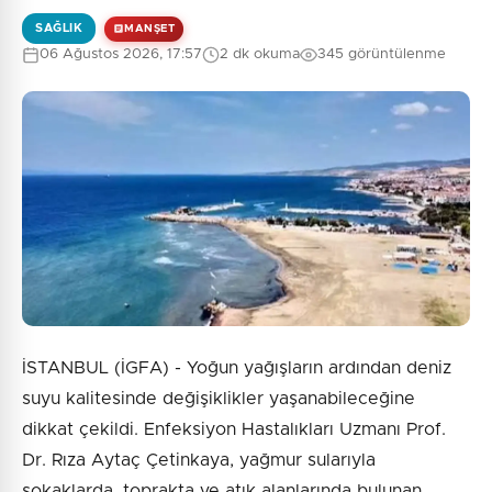
SAĞLIK
MANŞET
06 Ağustos 2026, 17:57
2 dk okuma
345 görüntülenme
0
/2000
Güvenlik Sorusu:
2 + 4 = ?
Gönder
İSTANBUL (İGFA) - Yoğun yağışların ardından deniz
suyu kalitesinde değişiklikler yaşanabileceğine
dikkat çekildi. Enfeksiyon Hastalıkları Uzmanı Prof.
Dr. Rıza Aytaç Çetinkaya, yağmur sularıyla
sokaklarda, toprakta ve atık alanlarında bulunan