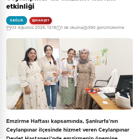
etkinliği
SAĞLIK
MANŞET
03 Ağustos 2026, 13:19
1 dk okuma
390 görüntülenme
Emzirme Haftası kapsamında, Şanlıurfa'nın
Ceylanpınar ilçesinde hizmet veren Ceylanpınar
Devlet Hastanesi'nde emzirmenin önemine