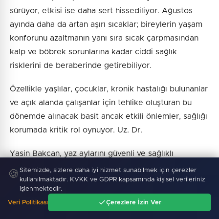
sürüyor, etkisi ise daha sert hissediliyor. Ağustos
ayında daha da artan aşırı sıcaklar; bireylerin yaşam
konforunu azaltmanın yanı sıra sıcak çarpmasından
kalp ve böbrek sorunlarına kadar ciddi sağlık
risklerini de beraberinde getirebiliyor.
Özellikle yaşlılar, çocuklar, kronik hastalığı bulunanlar
ve açık alanda çalışanlar için tehlike oluşturan bu
dönemde alınacak basit ancak etkili önlemler, sağlığı
korumada kritik rol oynuyor. Uz. Dr.
Yasin Bakcan, yaz aylarını güvenli ve sağlıklı
geçirmek için dikkat edilmesi gereken 10 önemli
Sitemizde, sizlere daha iyi hizmet sunabilmek için çerezler
🍪
kullanılmaktadır. KVKK ve GDPR kapsamında kişisel verileriniz
öneriyi sıraladı. 1. GÜNÜN EN SICAK SAATLERİNDE
işlenmektedir.
DIŞARI ÇIKMAYIN Yaz aylarında güneş ışınlarının en
Veri Politikası
Çerezlere İzin Ver
dik açıyla geldiği 11.00-16.00 saatleri, sıcaklığın en
Ana Sayfa
Gündem
Ara
Menü