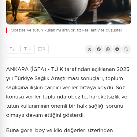
Obezite ve tütün kullanımı artıyor, fiziksel aktivite düşüşte!
T
T
+
-
0
T
T
ANKARA (İGFA) - TÜİK tarafından açıklanan 2025
yılı Türkiye Sağlık Araştırması sonuçları, toplum
sağlığına ilişkin çarpıcı veriler ortaya koydu. Söz
konusu veriler toplumda obezite, hareketsizlik ve
tütün kullanımının önemli bir halk sağlığı sorunu
olmaya devam ettiğini gösterdi.
Buna göre, boy ve kilo değerleri üzerinden