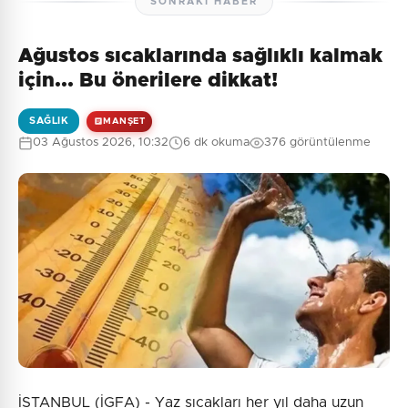
SONRAKI HABER
Ağustos sıcaklarında sağlıklı kalmak
için... Bu önerilere dikkat!
SAĞLIK
MANŞET
03 Ağustos 2026, 10:32
6 dk okuma
376 görüntülenme
İSTANBUL (İGFA) - Yaz sıcakları her yıl daha uzun