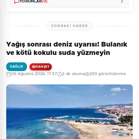
YORUMLAR
(0)
SONRAKI HABER
Yağış sonrası deniz uyarısı! Bulanık
Henüz yorum yapılmamış. İlk yorumu siz yapın!
ve kötü kokulu suda yüzmeyin
SAĞLIK
MANŞET
06 Ağustos 2026, 17:57
2 dk okuma
293 görüntülenme
0
/2000
Güvenlik Sorusu:
2 + 2 = ?
Gönder