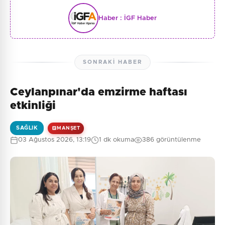
Haber :
İGF Haber
SONRAKI HABER
Ceylanpınar'da emzirme haftası
etkinliği
SAĞLIK
MANŞET
03 Ağustos 2026, 13:19
1 dk okuma
386 görüntülenme