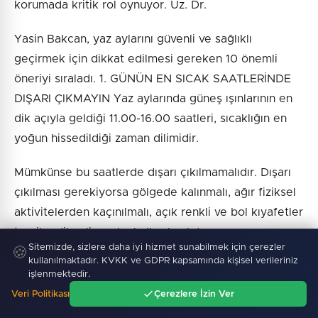
korumada kritik rol oynuyor. Uz. Dr.
Yasin Bakcan, yaz aylarını güvenli ve sağlıklı
geçirmek için dikkat edilmesi gereken 10 önemli
öneriyi sıraladı. 1. GÜNÜN EN SICAK SAATLERİNDE
DIŞARI ÇIKMAYIN Yaz aylarında güneş ışınlarının en
dik açıyla geldiği 11.00-16.00 saatleri, sıcaklığın en
yoğun hissedildiği zaman dilimidir.
Mümkünse bu saatlerde dışarı çıkılmamalıdır. Dışarı
çıkılması gerekiyorsa gölgede kalınmalı, ağır fiziksel
aktivitelerden kaçınılmalı, açık renkli ve bol kıyafetler
tercih edilmeli, şapka kullanılmalıdır.
Sitemizde, sizlere daha iyi hizmet sunabilmek için çerezler
🍪
kullanılmaktadır. KVKK ve GDPR kapsamında kişisel verileriniz
Park halindeki araçlarda çocuklar, yaşlılar veya evcil
işlenmektedir.
hayvanlar hiçbir koşulda bırakılmamalıdır. 2.
Veri Politikası
Çerezlere İzin Ver
SUSAMAYI BEKLEMEYİN, GÜN BOYU DÜZENLİ SU
Ana Sayfa
Gündem
Ara
Menü