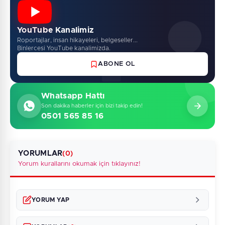
YouTube Kanalimiz
Roportajlar, insan hikayeleri, belgeseller...
Binlercesi YouTube kanalimizda.
ABONE OL
Whatsapp Hattı
Son dakika haberler için bizi takip edin!
0501 565 85 16
YORUMLAR
(0)
Yorum kurallarını okumak için tıklayınız!
YORUM YAP