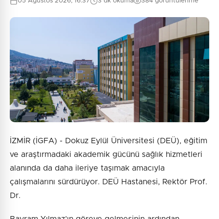
05 Ağustos 2026, 16:37
3 dk okuma
384 görüntülenme
İZMİR (İGFA) - Dokuz Eylül Üniversitesi (DEÜ), eğitim
ve araştırmadaki akademik gücünü sağlık hizmetleri
alanında da daha ileriye taşımak amacıyla
çalışmalarını sürdürüyor. DEÜ Hastanesi, Rektör Prof.
Dr.
Bayram Yılmaz’ın göreve gelmesinin ardından