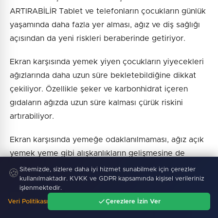
ARTIRABİLİR Tablet ve telefonların çocukların günlük
yaşamında daha fazla yer alması, ağız ve diş sağlığı
açısından da yeni riskleri beraberinde getiriyor.
Ekran karşısında yemek yiyen çocukların yiyecekleri
ağızlarında daha uzun süre bekletebildiğine dikkat
çekiliyor. Özellikle şeker ve karbonhidrat içeren
gıdaların ağızda uzun süre kalması çürük riskini
artırabiliyor.
Ekran karşısında yemeğe odaklanılmaması, ağız açık
yemek yeme gibi alışkanlıkların gelişmesine de
neden olabiliyor. YANLIŞ DURUŞ ÇENE GELİŞİMİNİ
Sitemizde, sizlere daha iyi hizmet sunabilmek için çerezler
🍪
kullanılmaktadır. KVKK ve GDPR kapsamında kişisel verileriniz
ETKİLEYEBİLİR Uzun süre tablet veya telefon
işlenmektedir.
kullanan çocuklarda cihazın göz hizasının altında
Veri Politikası
Çerezlere İzin Ver
tutulması, başın sürekli öne eğilmesine yol açabiliyor.
Ana Sayfa
Gündem
Ara
Menü