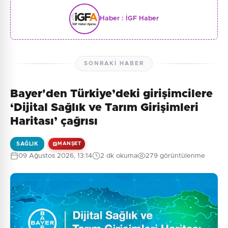
Haber :
İGF Haber
SONRAKI HABER
Bayer'den Türkiye’deki girişimcilere
‘Dijital Sağlık ve Tarım Girişimleri
Haritası’ çağrısı
SAĞLIK
MANŞET
09 Ağustos 2026, 13:14
2 dk okuma
279 görüntülenme