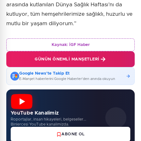
arasında kutlanılan Dünya Sağlık Haftası’nı da
kutluyor, tüm hemşehrilerimize sağlıklı, huzurlu ve
mutlu bir yaşam diliyorum.”
Kaynak:
İGF Haber
GÜNÜN ÖNEMLI MANŞETLERI
Google News'te Takip Et
E-Manşet haberlerini Google Haberler'den anında okuyun
YouTube Kanalimiz
Roportajlar, insan hikayeleri, belgeseller...
Binlercesi YouTube kanalimizda.
ABONE OL