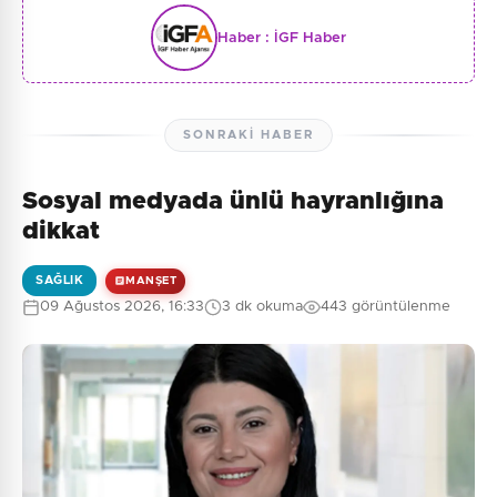
Haber :
İGF Haber
SONRAKI HABER
Sosyal medyada ünlü hayranlığına
dikkat
SAĞLIK
MANŞET
09 Ağustos 2026, 16:33
3 dk okuma
443 görüntülenme