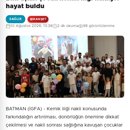
Henüz yorum yapılmamış. İlk yorumu siz yapın!
hayat buldu
SAĞLIK
MANŞET
10 Ağustos 2026, 13:38
2 dk okuma
98 görüntülenme
0
/2000
Güvenlik Sorusu:
5 + 6 = ?
Gönder
BATMAN (İGFA) - Kemik iliği nakli konusunda
farkındalığın artırılması, donörlüğün önemine dikkat
çekilmesi ve nakil sonrası sağlığına kavuşan çocuklar