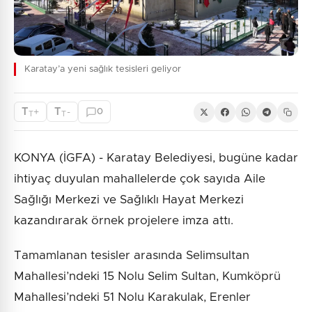
Karatay’a yeni sağlık tesisleri geliyor
T
T
+
-
0
T
T
KONYA (İGFA) - Karatay Belediyesi, bugüne kadar
ihtiyaç duyulan mahallelerde çok sayıda Aile
Sağlığı Merkezi ve Sağlıklı Hayat Merkezi
kazandırarak örnek projelere imza attı.
Tamamlanan tesisler arasında Selimsultan
Mahallesi’ndeki 15 Nolu Selim Sultan, Kumköprü
Mahallesi’ndeki 51 Nolu Karakulak, Erenler