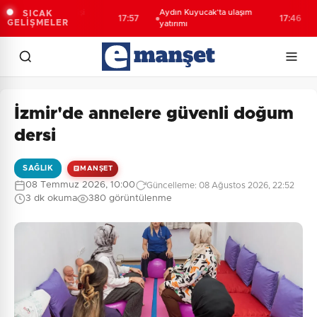
n’de aranan 68 kişi
Aydın Kuyucak’ta ulaşım
YÖK
SICAK
17:57
17:46
GELİŞMELER
andı
yatırımı
cev
İzmir'de annelere güvenli doğum
dersi
SAĞLIK
MANŞET
08 Temmuz 2026, 10:00
Güncelleme: 08 Ağustos 2026, 22:52
3 dk okuma
380 görüntülenme