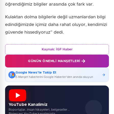
öğrendiğimiz bilgiler arasında çok fark var.
Kulaktan dolma bilgilerle değil uzmanlardan bilgi
edindiğimizde içimiz daha rahat oluyor, kendimizi
güvende hissediyoruz” dedi.
Kaynak:
İGF Haber
GÜNÜN ÖNEMLI MANŞETLERI
Google News'te Takip Et
E-Manşet haberlerini Google Haberler'den anında okuyun
YouTube Kanalimiz
Roportajlar, insan hikayeleri, belgeseller...
Binlercesi YouTube kanalimizda.