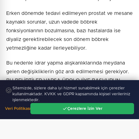
Erken dönemde tedavi edilmeyen prostat ve mesane
kaynaklı sorunlar, uzun vadede böbrek
fonksiyonlarının bozulmasına, bazı hastalarda ise
diyaliz gerektirebilecek son dönem böbrek
yetmezliğine kadar ilerleyebiliyor.
Bu nedenle idrar yapma alışkanlıklarında meydana
gelen değişikliklerin göz ardı edilmemesi gerekiyor.
BU BELİRTİLER VARSA ÜROLOJİYE BAŞVURUN
Sitemizde, sizlere daha iyi hizmet sunabilmek için çerezler
Uzmanlar, böbreklerin verdiği uyarıların zamanında
🍪
kullanılmaktadır. KVKK ve GDPR kapsamında kişisel verileriniz
fark edilmesinin önemine dikkat çekiyor.
işlenmektedir.
Veri Politikası
Çerezlere İzin Ver
İdrarda gözle görülür kanama, aniden başlayan
Ana Sayfa
Gündem
Ara
Menü
şiddetli yan ağrısı, sık tekrarlayan idrar yolu
enfeksiyonları veya idrar yaparken zorlanma gibi
belirtilerin ortaya çıkması halinde üroloji uzmanına