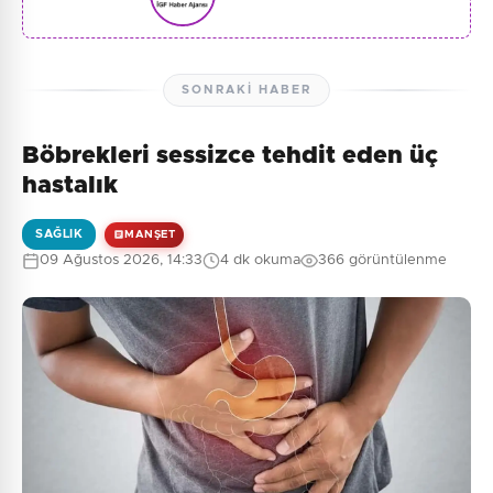
SONRAKI HABER
Böbrekleri sessizce tehdit eden üç
hastalık
SAĞLIK
MANŞET
09 Ağustos 2026, 14:33
4 dk okuma
366 görüntülenme