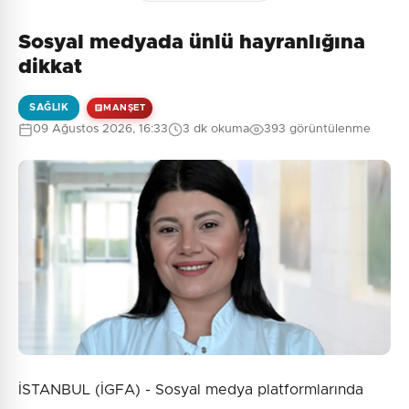
Sosyal medyada ünlü hayranlığına
Henüz yorum yapılmamış. İlk yorumu siz yapın!
dikkat
SAĞLIK
MANŞET
09 Ağustos 2026, 16:33
3 dk okuma
393 görüntülenme
0
/2000
Güvenlik Sorusu:
1 + 6 = ?
Gönder
İSTANBUL (İGFA) - Sosyal medya platformlarında