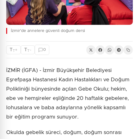
İzmir'de annelere güvenli doğum dersi
T
T
+
-
0
T
T
İZMİR (İGFA) - İzmir Büyükşehir Belediyesi
Eşrefpaşa Hastanesi Kadın Hastalıkları ve Doğum
Polikliniği bünyesinde açılan Gebe Okulu; hekim,
ebe ve hemşireler eşliğinde 20 haftalık gebelere,
lohusalara ve baba adaylarına yönelik kapsamlı
bir eğitim programı sunuyor.
Okulda gebelik süreci, doğum, doğum sonrası