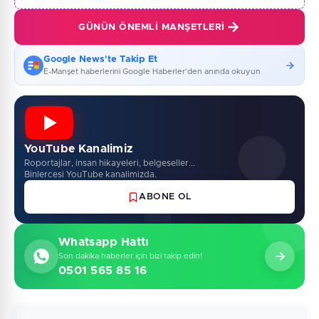
GÜNÜN ÖNEMLI MANŞETLERI
Google News'te Takip Et
E-Manşet haberlerini Google Haberler'den anında okuyun
YouTube Kanalimiz
Roportajlar, insan hikayeleri, belgeseller...
Binlercesi YouTube kanalimizda.
ABONE OL
Whatsapp Hattı
Son dakika haberler için bizi takip edin!
0501 565 85 16