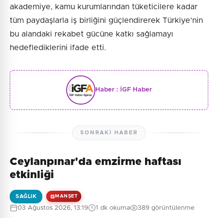
akademiye, kamu kurumlarından tüketicilere kadar
tüm paydaşlarla iş birliğini güçlendirerek Türkiye'nin
bu alandaki rekabet gücüne katkı sağlamayı
hedeflediklerini ifade etti.
Haber :
İGF Haber
SONRAKI HABER
Ceylanpınar'da emzirme haftası
etkinliği
SAĞLIK
MANŞET
03 Ağustos 2026, 13:19
1 dk okuma
389 görüntülenme