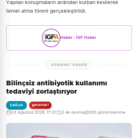
Yapılan konuşmaların ardından kurban kesilerek
temel atma töreni gerçekleştirildi.
Haber :
İGF Haber
SONRAKI HABER
Bilinçsiz antibiyotik kullanımı
tedaviyi zorlaştırıyor
SAĞLIK
MANŞET
03 Ağustos 2026, 17:37
2 dk okuma
505 görüntülenme