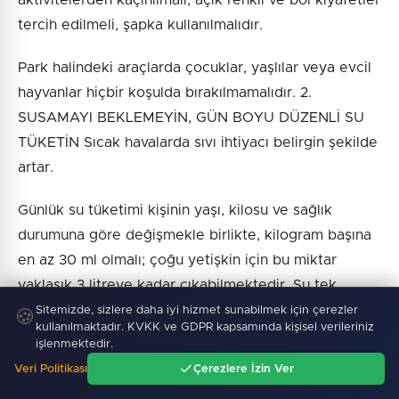
aktivitelerden kaçınılmalı, açık renkli ve bol kıyafetler
tercih edilmeli, şapka kullanılmalıdır.
Park halindeki araçlarda çocuklar, yaşlılar veya evcil
hayvanlar hiçbir koşulda bırakılmamalıdır. 2.
SUSAMAYI BEKLEMEYİN, GÜN BOYU DÜZENLİ SU
TÜKETİN Sıcak havalarda sıvı ihtiyacı belirgin şekilde
artar.
Günlük su tüketimi kişinin yaşı, kilosu ve sağlık
durumuna göre değişmekle birlikte, kilogram başına
en az 30 ml olmalı; çoğu yetişkin için bu miktar
yaklaşık 3 litreye kadar çıkabilmektedir. Su tek
seferde değil, gün içine yayılarak tüketilmelidir.
Sitemizde, sizlere daha iyi hizmet sunabilmek için çerezler
🍪
kullanılmaktadır. KVKK ve GDPR kapsamında kişisel verileriniz
işlenmektedir.
Susamayı beklemek ise vücudun sıvı kaybetmeye
Veri Politikası
Çerezlere İzin Ver
başladığının önemli bir göstergesidir. 3. SICAK
Ana Sayfa
Gündem
Ara
Menü