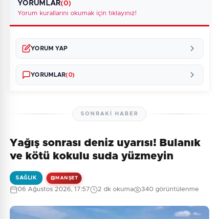
YORUMLAR
(0)
Yorum kurallarını okumak için tıklayınız!
YORUM YAP
YORUMLAR
(0)
SONRAKI HABER
Yağış sonrası deniz uyarısı! Bulanık
Henüz yorum yapılmamış. İlk yorumu siz yapın!
ve kötü kokulu suda yüzmeyin
SAĞLIK
MANŞET
06 Ağustos 2026, 17:57
2 dk okuma
340 görüntülenme
0
/2000
Güvenlik Sorusu: