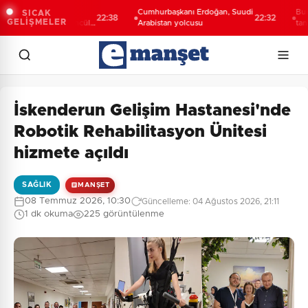
Şahin Biba:
Cumhurbaşkanı Erdoğan, Suudi
Bursa’da 
SICAK
22:38
22:32
GELİŞMELER
eceğini bütüncül
Arabistan yolcusu
tanıtıldı...
lıyoruz
yolculuğun
İskenderun Gelişim Hastanesi'nde
Robotik Rehabilitasyon Ünitesi
hizmete açıldı
SAĞLIK
MANŞET
08 Temmuz 2026, 10:30
Güncelleme: 04 Ağustos 2026, 21:11
1 dk okuma
225 görüntülenme