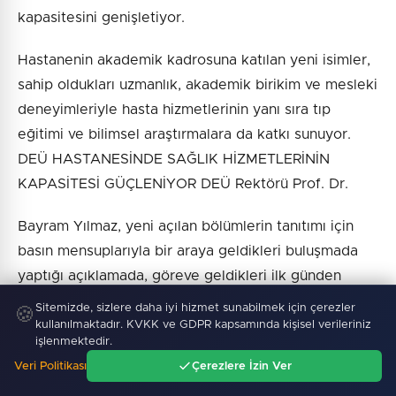
kapasitesini genişletiyor.
Hastanenin akademik kadrosuna katılan yeni isimler,
sahip oldukları uzmanlık, akademik birikim ve mesleki
deneyimleriyle hasta hizmetlerinin yanı sıra tıp
eğitimi ve bilimsel araştırmalara da katkı sunuyor.
DEÜ HASTANESİNDE SAĞLIK HİZMETLERİNİN
KAPASİTESİ GÜÇLENİYOR DEÜ Rektörü Prof. Dr.
Bayram Yılmaz, yeni açılan bölümlerin tanıtımı için
basın mensuplarıyla bir araya geldikleri buluşmada
yaptığı açıklamada, göreve geldikleri ilk günden
itibaren Dokuz Eylül Üniversitesinin ve DEÜ
Sitemizde, sizlere daha iyi hizmet sunabilmek için çerezler
🍪
Hastanesinin hizmet kalitesini yükseltmek amacıyla
kullanılmaktadır. KVKK ve GDPR kapsamında kişisel verileriniz
işlenmektedir.
yoğun bir çalışma yürüttüklerini belirtti.
Veri Politikası
Çerezlere İzin Ver
Ana Sayfa
Gündem
Ara
Menü
Bu süreçte özellikle nitelikli insan kaynağının