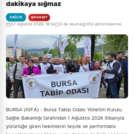
dakikaya sığmaz
SAĞLIK
MANŞET
07 Ağustos 2026, 18:34
3 dk okuma
353 görüntülenme
0
/2000
Güvenlik Sorusu:
1 + 3 = ?
Gönder
BURSA (İGFA) - Bursa Tabip Odası Yönetim Kurulu,
Sağlık Bakanlığı tarafından 1 Ağustos 2026 itibarıyla
yürürlüğe giren hekimlerin teşvik ve performans