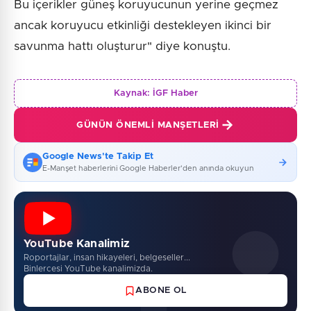
Bu içerikler güneş koruyucunun yerine geçmez
ancak koruyucu etkinliği destekleyen ikinci bir
savunma hattı oluşturur" diye konuştu.
Kaynak:
İGF Haber
GÜNÜN ÖNEMLI MANŞETLERI
Google News'te Takip Et
E-Manşet haberlerini Google Haberler'den anında okuyun
YouTube Kanalimiz
Roportajlar, insan hikayeleri, belgeseller...
Binlercesi YouTube kanalimizda.
ABONE OL