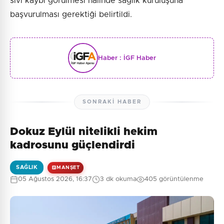
sıvı kaybı görülmesi halinde sağlık kuruluşuna
başvurulması gerektiği belirtildi.
Haber :
İGF Haber
SONRAKI HABER
Dokuz Eylül nitelikli hekim
kadrosunu güçlendirdi
SAĞLIK
MANŞET
05 Ağustos 2026, 16:37
3 dk okuma
405 görüntülenme