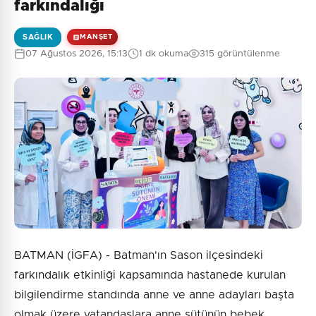
farkındalığı
SAĞLIK
MANŞET
07 Ağustos 2026, 15:13
1 dk okuma
315 görüntülenme
BATMAN (İGFA) - Batman'ın Sason ilçesindeki
farkındalık etkinliği kapsamında hastanede kurulan
bilgilendirme standında anne ve anne adayları başta
olmak üzere vatandaşlara anne sütünün bebek