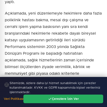
yaptı.
Açıklamada, yeni düzenlemeyle hekimlere daha fazla
poliklinik hastası bakma, mesai dışı çalışma ve
cerrahi işlem yapma baskısının yanı sıra kendi
branşlarındaki hekimlerle rekabete dayalı bireysel
katsayı uygulamasının getirildiği ileri sürüldü
Performans sisteminin 2003 yılında Sağlıkta
Dönüşüm Programı ile başladığı hatırlatılan
açıklamada, sağlık hizmetlerinin zaman içerisinde
bilimsel ölçütlerden ziyade verimlilik, kârlılık ve
memnuniyet gibi piyasa odaklı kriterlerle
değerlendirildiği ifade edildi.
Sitemizde, sizlere daha iyi hizmet sunabilmek için çerezler
🍪
kullanılmaktadır. KVKK ve GDPR kapsamında kişisel verileriniz
Bursa Tabip Odası, mevcut sistemin koruyucu sağlık
işlenmektedir.
hizmetlerini geri plana ittiğini, tedavi edici hizmetlere
Veri Politikası
Çerezlere İzin Ver
Ana Sayfa
Gündem
Ara
Menü
ağırlık verdiğini ve sağlık çalışanlarının çalışma