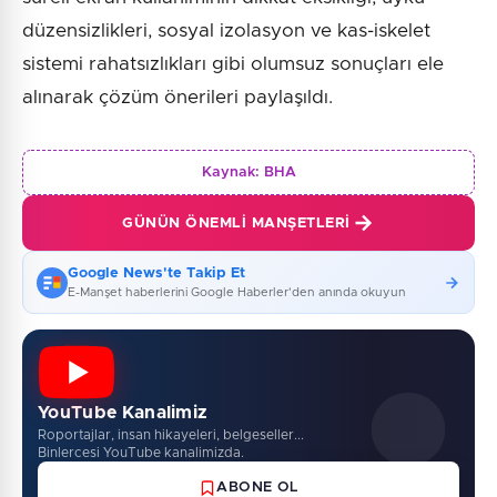
düzensizlikleri, sosyal izolasyon ve kas-iskelet
sistemi rahatsızlıkları gibi olumsuz sonuçları ele
alınarak çözüm önerileri paylaşıldı.
Kaynak:
BHA
GÜNÜN ÖNEMLI MANŞETLERI
Google News'te Takip Et
E-Manşet haberlerini Google Haberler'den anında okuyun
YouTube Kanalimiz
Roportajlar, insan hikayeleri, belgeseller...
Binlercesi YouTube kanalimizda.
ABONE OL