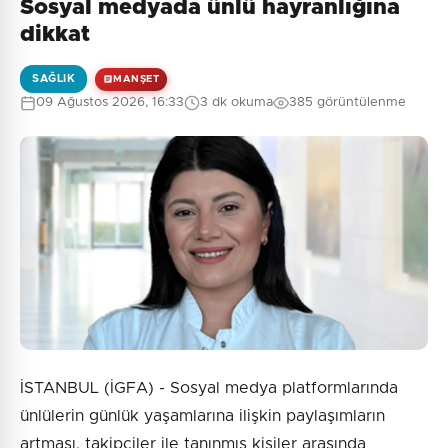
Sosyal medyada ünlü hayranlığına
Henüz yorum yapılmamış. İlk yorumu siz yapın!
dikkat
SAĞLIK
MANŞET
09 Ağustos 2026, 16:33
3 dk okuma
385 görüntülenme
0
/2000
Güvenlik Sorusu:
9 + 2 = ?
Gönder
İSTANBUL (İGFA) - Sosyal medya platformlarında
ünlülerin günlük yaşamlarına ilişkin paylaşımların
artması, takipçiler ile tanınmış kişiler arasında