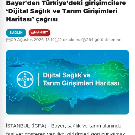
Bayer'den Türkiye’deki girişimcilere
‘Dijital Sağlık ve Tarım Girişimleri
Haritası’ çağrısı
SAĞLIK
MANŞET
09 Ağustos 2026, 13:14
2 dk okuma
264 görüntülenme
İSTANBUL (İGFA) - Bayer, sağlık ve tarım alanında
faaliyet gösteren yenilikçi girişimleri görünür kılmak