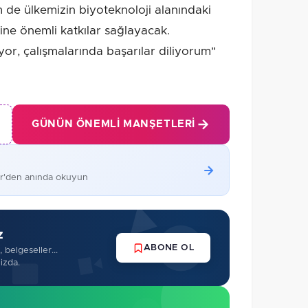
em de ülkemizin biyoteknoloji alanındaki
ine önemli katkılar sağlayacak.
iyor, çalışmalarında başarılar diliyorum"
GÜNÜN ÖNEMLI MANŞETLERI
er'den anında okuyun
z
ABONE OL
 belgeseller...
izda.