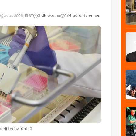
3 dk okuma
174 görüntülenme
ğustos 2026, 15:37
erli tedavi ürünü