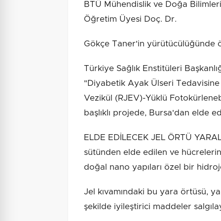
BTÜ Mühendislik ve Doğa Bilimler
Öğretim Üyesi Doç. Dr.
Gökçe Taner'in yürütücülüğünde ön
Türkiye Sağlık Enstitüleri Başkanl
"Diyabetik Ayak Ülseri Tedavisine 
Vezikül (RJEV)-Yüklü Fotokürlenebil
başlıklı projede, Bursa'dan elde edil
ELDE EDİLECEK JEL ÖRTÜ YARAL
sütünden elde edilen ve hücrelerin 
doğal nano yapıları özel bir hidroje
Jel kıvamındaki bu yara örtüsü, y
şekilde iyileştirici maddeler salgıl