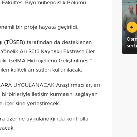
i Fakültesi Biyomühendislik Bölümü
emli bir proje hayata geçirildi.
Osma
ığı (TÜSEB) tarafından da desteklenen
sert
Yönelik Arı Sütü Kaynaklı Ekstraselüler
ir GelMA Hidrojellerin Geliştirilmesi"
en kaliteli arı sütleri kullanılacak.
ARA UYGULANACAK Araştırmacılar, arı
birbirleriyle iletişim kurmasını sağlayan
l içerisine yerleştirecek.
ara üzerine uygulandığında kontrollü
ayacak.