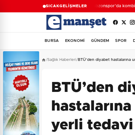
Trabzonspor’da kombine s
SICAK
GELİŞMELER
BURSA
EKONOMİ
GÜNDEM
SPOR
/
Sağlık Haberleri
/
BTÜ’den diyabet hastalarına u
BTÜ’den di
hastalarına
yerli tedav