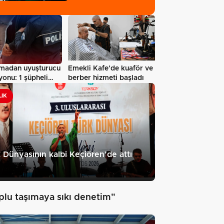
madan uyuşturucu
Emekli Kafe’de kuaför ve
onu: 1 şüpheli
berber hizmeti başladı
ndı…
LIK
 Dünyasının kalbi Keçiören’de attı
plu taşımaya sıkı denetim"