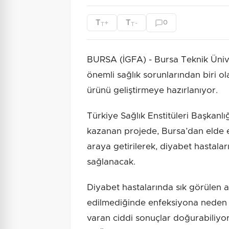
T
T
+
-
0
T
T
BURSA (İGFA) - Bursa Teknik Ünive
önemli sağlık sorunlarından biri ol
ürünü geliştirmeye hazırlanıyor.
Türkiye Sağlık Enstitüleri Başkan
kazanan projede, Bursa’dan elde edi
araya getirilerek, diyabet hastalar
sağlanacak.
Diyabet hastalarında sık görülen 
edilmediğinde enfeksiyona neden o
varan ciddi sonuçlar doğurabiliyo