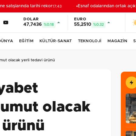
atışlarında tarihi rekor
Esnaf odalarından ortak açıkl
17:43
DOLAR
EURO
47,7436
55,2510
%0.18
%0.32
DÜNYA
EĞİTİM
KÜLTÜR-SANAT
TEKNOLOJİ
MAGAZİN
S
mut olacak yerli tedavi ürünü
yabet
 umut olacak
i ürünü