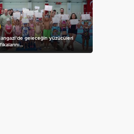
ngazi’de geleceğin yüzücüleri
ifikalarını…