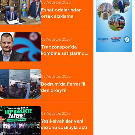
08 Ağustos 2026
Esnaf odalarından
ortak açıklama
08 Ağustos 2026
Trabzonspor’da
kombine satışlarında
tarihi rekor
08 Ağustos 2026
Bodrum’da Ferrari’li
deniz keyfi!
08 Ağustos 2026
Yeşil-siyahlılar yeni
sezonu coşkuyla açtı