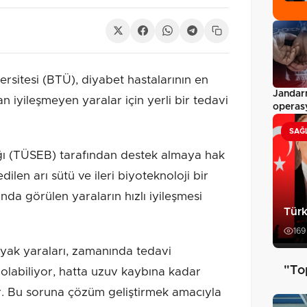
rsitesi (BTÜ), diyabet hastalarının en
Jandar
an iyileşmeyen yaralar için yerli bir tedavi
operasy
yakala
SAĞ
lığı (TÜSEB) tarafından destek almaya hak
len arı sütü ve ileri biyoteknoloji bir
ında görülen yaraların hızlı iyileşmesi
Türk
169
ayak yaraları, zamanında tedavi
"To
labiliyor, hatta uzuv kaybına kadar
r. Bu soruna çözüm geliştirmek amacıyla