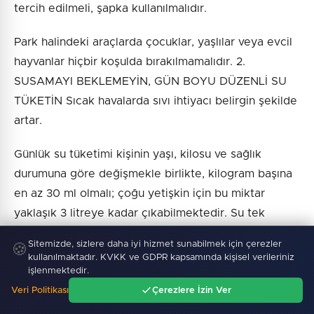
tercih edilmeli, şapka kullanılmalıdır.
Park halindeki araçlarda çocuklar, yaşlılar veya evcil
hayvanlar hiçbir koşulda bırakılmamalıdır. 2.
SUSAMAYI BEKLEMEYİN, GÜN BOYU DÜZENLİ SU
TÜKETİN Sıcak havalarda sıvı ihtiyacı belirgin şekilde
artar.
Günlük su tüketimi kişinin yaşı, kilosu ve sağlık
durumuna göre değişmekle birlikte, kilogram başına
en az 30 ml olmalı; çoğu yetişkin için bu miktar
yaklaşık 3 litreye kadar çıkabilmektedir. Su tek
seferde değil, gün içine yayılarak tüketilmelidir.
Sitemizde, sizlere daha iyi hizmet sunabilmek için çerezler
🍪
kullanılmaktadır. KVKK ve GDPR kapsamında kişisel verileriniz
Susamayı beklemek ise vücudun sıvı kaybetmeye
işlenmektedir.
başladığının önemli bir göstergesidir. 3. SICAK
Veri Politikası
Çerezlere İzin Ver
Ana Sayfa
Gündem
Ara
Menü
ÇARPMASININ BELİRTİLERİNİ VE SONUÇLARINI