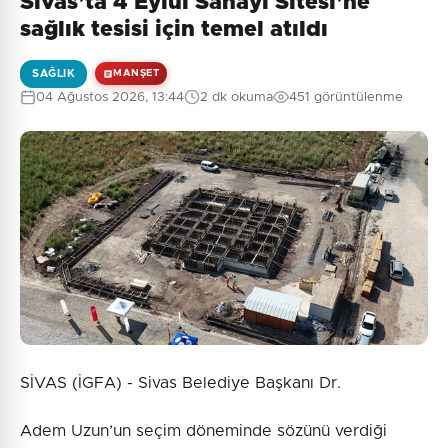
Sivas’ta 4 Eylül Sanayi Sitesi’ne
sağlık tesisi için temel atıldı
SAĞLIK
MANŞET
04 Ağustos 2026, 13:44
2 dk okuma
451 görüntülenme
SİVAS (İGFA) - Sivas Belediye Başkanı Dr.
Adem Uzun’un seçim döneminde sözünü verdiği