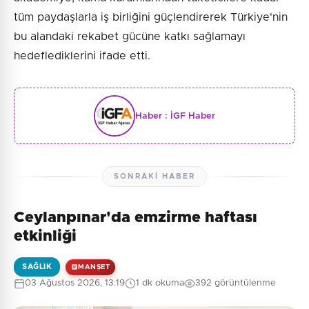
tüm paydaşlarla iş birliğini güçlendirerek Türkiye'nin
bu alandaki rekabet gücüne katkı sağlamayı
hedeflediklerini ifade etti.
Haber :
İGF Haber
SONRAKI HABER
Ceylanpınar'da emzirme haftası
etkinliği
SAĞLIK
MANŞET
03 Ağustos 2026, 13:19
1 dk okuma
392 görüntülenme