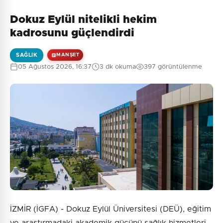
Dokuz Eylül nitelikli hekim
kadrosunu güçlendirdi
SAĞLIK
MANŞET
05 Ağustos 2026, 16:37
3 dk okuma
397 görüntülenme
İZMİR (İGFA) - Dokuz Eylül Üniversitesi (DEÜ), eğitim
ve araştırmadaki akademik gücünü sağlık hizmetleri