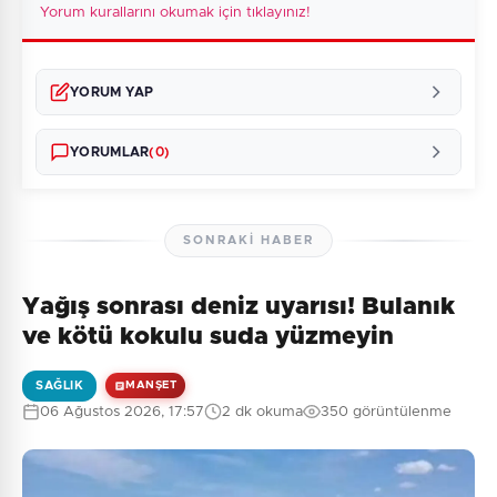
Yorum kurallarını okumak için tıklayınız!
YORUM YAP
YORUMLAR
(0)
SONRAKI HABER
Yağış sonrası deniz uyarısı! Bulanık
Henüz yorum yapılmamış. İlk yorumu siz yapın!
ve kötü kokulu suda yüzmeyin
SAĞLIK
MANŞET
06 Ağustos 2026, 17:57
2 dk okuma
350 görüntülenme
0
/2000
Güvenlik Sorusu:
6 + 6 = ?