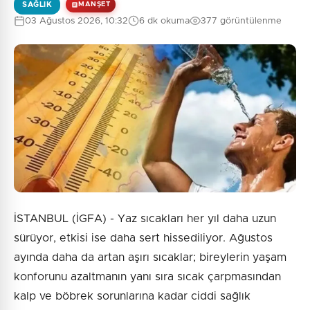
SAĞLIK
MANŞET
03 Ağustos 2026, 10:32
6 dk okuma
377 görüntülenme
İSTANBUL (İGFA) - Yaz sıcakları her yıl daha uzun
sürüyor, etkisi ise daha sert hissediliyor. Ağustos
ayında daha da artan aşırı sıcaklar; bireylerin yaşam
konforunu azaltmanın yanı sıra sıcak çarpmasından
kalp ve böbrek sorunlarına kadar ciddi sağlık