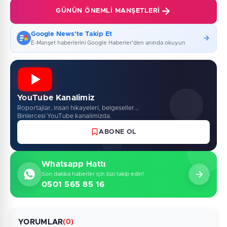
GÜNÜN ÖNEMLI MANŞETLERI
Google News'te Takip Et
E-Manşet haberlerini Google Haberler'den anında okuyun
YouTube Kanalimiz
Roportajlar, insan hikayeleri, belgeseller...
Binlercesi YouTube kanalimizda.
ABONE OL
Whatsapp Hattı
Son dakika haberler için bizi takip edin!
0501 565 85 16
YORUMLAR
(0)