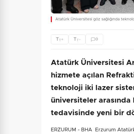
Atatürk Üniversitesi göz sağlığında teknoloj
T
T
+
-
0
T
T
Atatürk Üniversitesi 
hizmete açılan Refrakt
teknoloji iki lazer sis
üniversiteler arasında 
tedavisinde yeni bir d
ERZURUM - BHA Erzurum Atatürk Ün