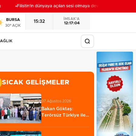
Filistin'in dünyaya açılan sesi olmaya devam edeceğiz
17:27
İMSAK'A
BURSA
15:32
12:17:02
30° AÇIK
AĞLIK
SICAK GELIŞMELER
07 Ağustos 2026
Bakan Göktaş:
Terörsüz Türkiye ile
barışın ve istikrarın…