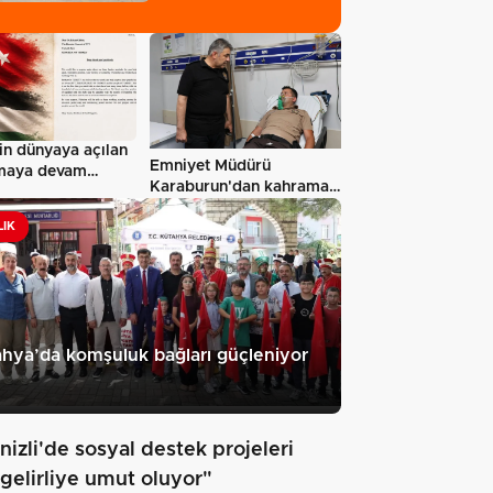
n'in dünyaya açılan
Emniyet Müdürü
lmaya devam
Karaburun'dan kahraman
iz…
bekçiye hastanede…
LIK
hya’da komşuluk bağları güçleniyor
nizli'de sosyal destek projeleri
 gelirliye umut oluyor"