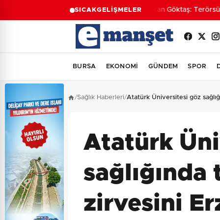
Bakan Göktaş: Terörsüz Tü
SICAK
GELİŞMELER
BURSA
EKONOMİ
GÜNDEM
SPOR
/
Sağlık Haberleri
/
Atatürk Üniversitesi göz sağlığ
Atatürk Üni
sağlığında 
zirvesini E