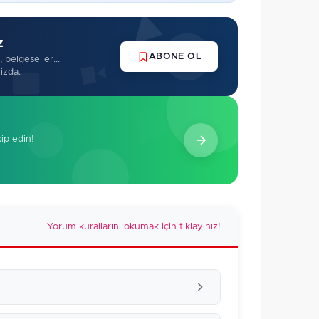
z
ABONE OL
 belgeseller...
izda.
kip edin!
Yorum kurallarını okumak için tıklayınız!