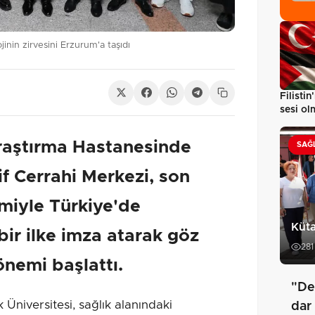
inin zirvesini Erzurum'a taşıdı
Filisti
sesi o
edeceğ
Araştırma Hastanesinde
SAĞ
if Cerrahi Merkezi, son
temiyle Türkiye'de
Küta
bir ilke imza atarak göz
281
önemi başlattı.
"De
iversitesi, sağlık alanındaki
dar