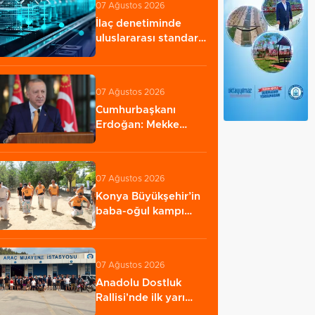
07 Ağustos 2026
İlaç denetiminde
uluslararası standart
dönemi
07 Ağustos 2026
Cumhurbaşkanı
Erdoğan: Mekke
Anlaşması savunma
iş…
07 Ağustos 2026
Konya Büyükşehir’in
baba-oğul kampı
Ağustos'ta da…
07 Ağustos 2026
Anadolu Dostluk
Rallisi'nde ilk yarı
tamamlandı