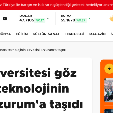
rkiye ile barışın ve istikrarın güçlendiği gelecek hedefliyoruz
17:33
DOLAR
EURO
47,7105
55,1678
%0.17
%0.27
DÜNYA
EĞİTİM
KÜLTÜR-SANAT
TEKNOLOJİ
MAGAZİN
S
ında teknolojinin zirvesini Erzurum'a taşıdı
versitesi göz
teknolojinin
rzurum'a taşıdı