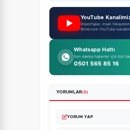
YouTube Kanalimi
Roportajlar, insan hikayeleri,
Binlercesi YouTube kanalim
Whatsapp Hattı
Son dakika haberler için bizi ta
0501 565 85 16
YORUMLAR
(0)
YORUM YAP