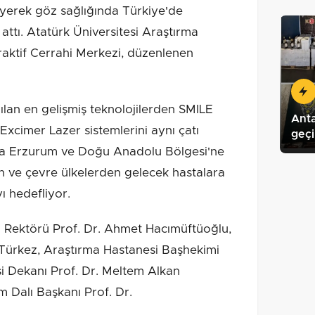
leyerek göz sağlığında Türkiye'de
 attı. Atatürk Üniversitesi Araştırma
aktif Cerrahi Merkezi, düzenlenen
ılan en gelişmiş teknolojilerden SMILE
Anta
imer Lazer sistemlerini aynı çatı
geçir
zca Erzurum ve Doğu Anadolu Bölgesi'ne
an ve çevre ülkelerden gelecek hastalara
ı hedefliyor.
si Rektörü Prof. Dr. Ahmet Hacımüftüoğlu,
 Türkez, Araştırma Hastanesi Başhekimi
esi Dekanı Prof. Dr. Meltem Alkan
m Dalı Başkanı Prof. Dr.