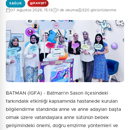
SAĞLIK
MANŞET
07 Ağustos 2026, 15:13
1 dk okuma
320 görüntülenme
BATMAN (İGFA) - Batman'ın Sason ilçesindeki
farkındalık etkinliği kapsamında hastanede kurulan
bilgilendirme standında anne ve anne adayları başta
olmak üzere vatandaşlara anne sütünün bebek
gelişimindeki önemi, doğru emzirme yöntemleri ve