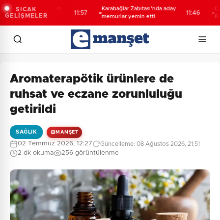
00 Boğazlar'dan
Karabağlar Zabıtası'nda aday
Çocuklar
SICAK
11:57
11:46
GELİŞMELER
çti
memurlar yemin etti
842 çoc
faaliyet
Aromaterapötik ürünlere de
ruhsat ve eczane zorunluluğu
getirildi
SAĞLIK
MANŞET
02 Temmuz 2026, 12:27
Güncelleme: 08 Ağustos 2026, 21:51
2 dk okuma
256 görüntülenme