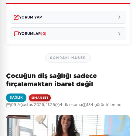
YORUM YAP
YORUMLAR
(0)
SONRAKI HABER
Çocuğun diş sağlığı sadece
Henüz yorum yapılmamış. İlk yorumu siz yapın!
fırçalamaktan ibaret değil
SAĞLIK
MANŞET
09 Ağustos 2026, 11:26
4 dk okuma
134 görüntülenme
0
/2000
Güvenlik Sorusu:
7 + 3 = ?