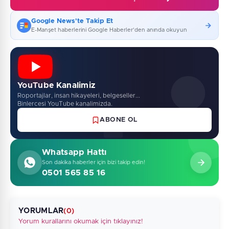
Google News'te Takip Et
E-Manşet haberlerini Google Haberler'den anında okuyun
YouTube Kanalimiz
Roportajlar, insan hikayeleri, belgeseller...
Binlercesi YouTube kanalimizda.
ABONE OL
Whatsapp Hattı
Son dakika haberler için bizi takip edin!
0501 565 85 16
YORUMLAR
(0)
Yorum kurallarını okumak için tıklayınız!