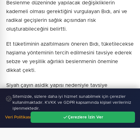
Beslenme düzeninde yapılacak değişikliklerin
kademeli olması gerektiğini vurgulayan Bıdı, ani ve
radikal geçişlerin sağlık açısından risk
oluşturabileceğini belirtti.
Et tüketiminin azaltılmasını öneren Bıdı, tüketilecekse
haşlama yönteminin tercih edilmesini tavsiye ederek
sebze ve yeşillik ağırlıklı beslenmenin önemine
dikkat çekti.
Siyah çayın asidik yapısı nedeniyle tavsiye
etmediğini söyleyen Bıdı, yiyeceklerin iyice
Sitemizde, sizlere daha iyi hizmet sunabilmek için çerezler
🍪
çiğnenmeden tüketilmemesi gerektiğini ifade etti.
kullanılmaktadır. KVKK ve GDPR kapsamında kişisel verileriniz
işlenmektedir.
Veri Politikası
Çerezlere İzin Ver
"Koşabiliyorsanız koşun, koşamıyorsanız yürüyün,
Ana Sayfa
Gündem
Ara
Menü
yürüyemiyorsanız yüzün, merdiven çıkın ama mutlaka
hareket edin." diyerek düzenli fiziksel aktivitenin