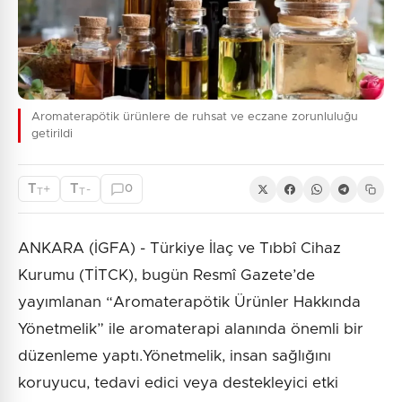
Aromaterapötik ürünlere de ruhsat ve eczane zorunluluğu
getirildi
T
T
+
-
0
T
T
ANKARA (İGFA) - Türkiye İlaç ve Tıbbî Cihaz
Kurumu (TİTCK), bugün Resmî Gazete’de
yayımlanan “Aromaterapötik Ürünler Hakkında
Yönetmelik” ile aromaterapi alanında önemli bir
düzenleme yaptı.Yönetmelik, insan sağlığını
koruyucu, tedavi edici veya destekleyici etki