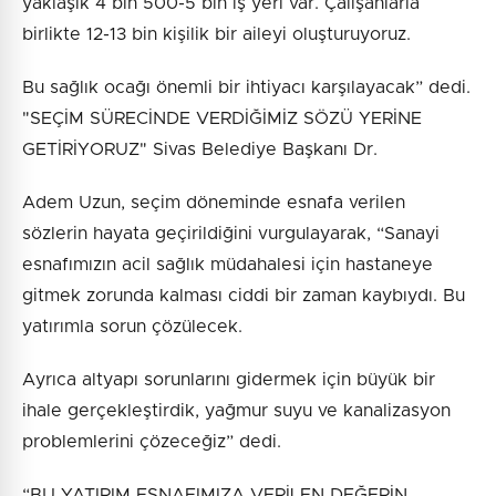
yaklaşık 4 bin 500-5 bin iş yeri var. Çalışanlarla
birlikte 12-13 bin kişilik bir aileyi oluşturuyoruz.
Bu sağlık ocağı önemli bir ihtiyacı karşılayacak” dedi.
"SEÇİM SÜRECİNDE VERDİĞİMİZ SÖZÜ YERİNE
GETİRİYORUZ" Sivas Belediye Başkanı Dr.
Adem Uzun, seçim döneminde esnafa verilen
sözlerin hayata geçirildiğini vurgulayarak, “Sanayi
esnafımızın acil sağlık müdahalesi için hastaneye
gitmek zorunda kalması ciddi bir zaman kaybıydı. Bu
yatırımla sorun çözülecek.
Ayrıca altyapı sorunlarını gidermek için büyük bir
ihale gerçekleştirdik, yağmur suyu ve kanalizasyon
problemlerini çözeceğiz” dedi.
“BU YATIRIM ESNAFIMIZA VERİLEN DEĞERİN