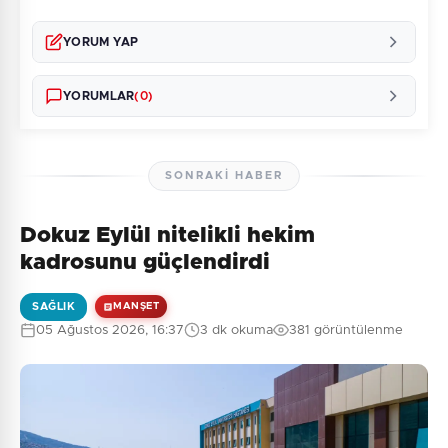
YORUM YAP
YORUMLAR
(0)
SONRAKI HABER
Dokuz Eylül nitelikli hekim
Henüz yorum yapılmamış. İlk yorumu siz yapın!
kadrosunu güçlendirdi
SAĞLIK
MANŞET
05 Ağustos 2026, 16:37
3 dk okuma
381 görüntülenme
0
/2000
Güvenlik Sorusu:
8 + 7 = ?