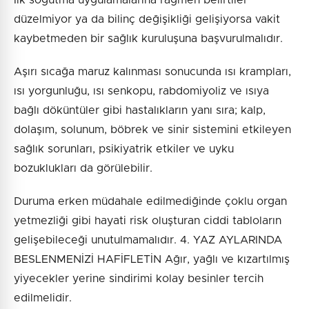
İlk soğutma uygulamalarına rağmen belirtiler
düzelmiyor ya da bilinç değişikliği gelişiyorsa vakit
kaybetmeden bir sağlık kuruluşuna başvurulmalıdır.
Aşırı sıcağa maruz kalınması sonucunda ısı krampları,
ısı yorgunluğu, ısı senkopu, rabdomiyoliz ve ısıya
bağlı döküntüler gibi hastalıkların yanı sıra; kalp,
dolaşım, solunum, böbrek ve sinir sistemini etkileyen
sağlık sorunları, psikiyatrik etkiler ve uyku
bozuklukları da görülebilir.
Duruma erken müdahale edilmediğinde çoklu organ
yetmezliği gibi hayati risk oluşturan ciddi tabloların
gelişebileceği unutulmamalıdır. 4. YAZ AYLARINDA
BESLENMENİZİ HAFİFLETİN Ağır, yağlı ve kızartılmış
yiyecekler yerine sindirimi kolay besinler tercih
edilmelidir.