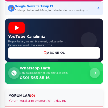
Google News'te Takip Et
E-Manşet haberlerini Google Haberler'den anında okuyun
YouTube Kanalimiz
Roportajlar, insan hikayeleri, belgeseller...
Binlercesi YouTube kanalimizda.
ABONE OL
Whatsapp Hattı
Son dakika haberler için bizi takip edin!
0501 565 85 16
YORUMLAR
(0)
Yorum kurallarını okumak için tıklayınız!