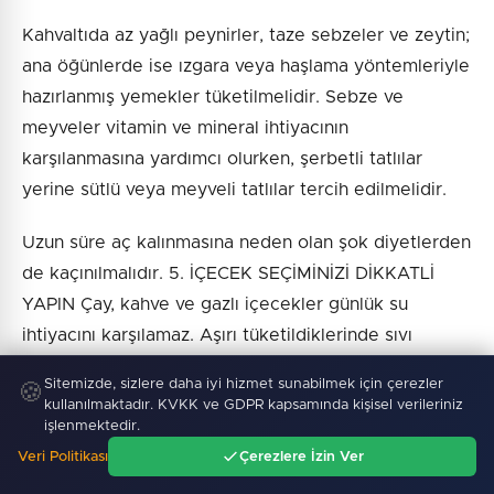
Kahvaltıda az yağlı peynirler, taze sebzeler ve zeytin;
ana öğünlerde ise ızgara veya haşlama yöntemleriyle
hazırlanmış yemekler tüketilmelidir. Sebze ve
meyveler vitamin ve mineral ihtiyacının
karşılanmasına yardımcı olurken, şerbetli tatlılar
yerine sütlü veya meyveli tatlılar tercih edilmelidir.
Uzun süre aç kalınmasına neden olan şok diyetlerden
de kaçınılmalıdır. 5. İÇECEK SEÇİMİNİZİ DİKKATLİ
YAPIN Çay, kahve ve gazlı içecekler günlük su
ihtiyacını karşılamaz. Aşırı tüketildiklerinde sıvı
dengesini olumsuz etkileyebilir.
Sitemizde, sizlere daha iyi hizmet sunabilmek için çerezler
🍪
kullanılmaktadır. KVKK ve GDPR kapsamında kişisel verileriniz
Yaz aylarında suyun yanı sıra ayran, süt, sade maden
işlenmektedir.
suyu ve şekersiz komposto gibi içecekler daha
Veri Politikası
Çerezlere İzin Ver
Ana Sayfa
Gündem
Ara
Menü
doğru seçeneklerdir. Gün boyu yeterli miktarda sıvı