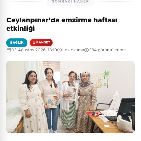
SONRAKI HABER
Ceylanpınar'da emzirme haftası
etkinliği
SAĞLIK
MANŞET
03 Ağustos 2026, 13:19
1 dk okuma
384 görüntülenme