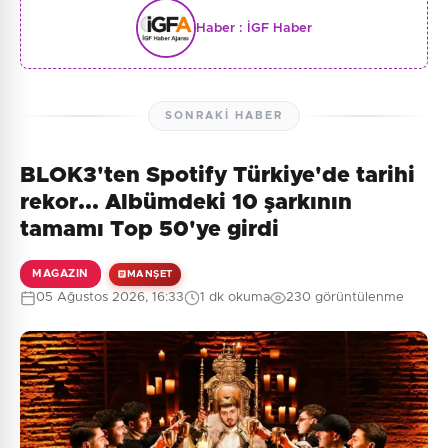
Haber :
İGF Haber
SONRAKI HABER
BLOK3'ten Spotify Türkiye'de tarihi
rekor... Albümdeki 10 şarkının
tamamı Top 50'ye girdi
MAGAZIN
MANŞET
05 Ağustos 2026, 16:33
1 dk okuma
230 görüntülenme