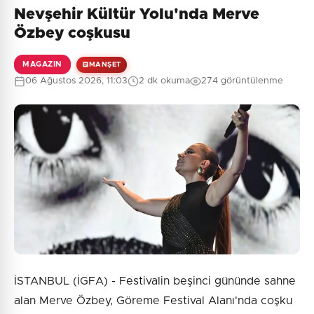
Nevşehir Kültür Yolu'nda Merve
Henüz yorum yapılmamış. İlk yorumu siz yapın!
Özbey coşkusu
MAGAZIN
MANŞET
06 Ağustos 2026, 11:03
2 dk okuma
274 görüntülenme
0
/2000
Güvenlik Sorusu:
1 + 3 = ?
Gönder
İSTANBUL (İGFA) - Festivalin beşinci gününde sahne
alan Merve Özbey, Göreme Festival Alanı'nda coşku