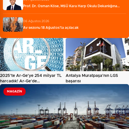
Prof. Dr. Osman Köse, MSÜ Kara Harp Okulu Dekanlığına…
06 Ağustos 2026
Av sezonu 18 Ağustos’ta açılacak
2025'te Ar-Ge'ye 254 milyar TL
Antalya Muratpaşa’nın LGS
harcadık! Ar-Ge'de…
başarısı
MAGAZIN