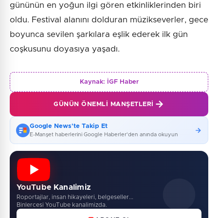
gününün en yoğun ilgi gören etkinliklerinden biri
oldu. Festival alanını dolduran müzikseverler, gece
boyunca sevilen şarkılara eşlik ederek ilk gün
coşkusunu doyasıya yaşadı.
Kaynak:
İGF Haber
GÜNÜN ÖNEMLI MANŞETLERI
Google News'te Takip Et
E-Manşet haberlerini Google Haberler'den anında okuyun
YouTube Kanalimiz
Roportajlar, insan hikayeleri, belgeseller...
Binlercesi YouTube kanalimizda.