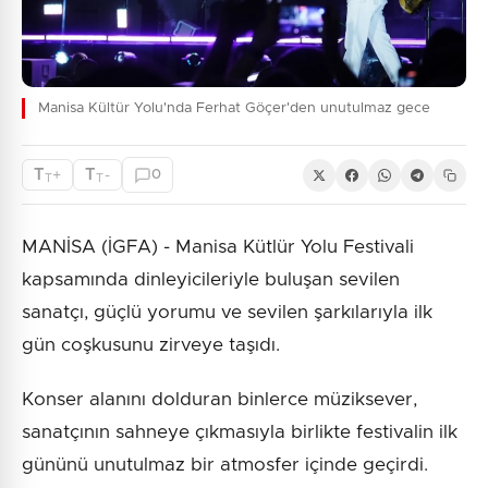
Manisa Kültür Yolu'nda Ferhat Göçer'den unutulmaz gece
T
T
+
-
0
T
T
MANİSA (İGFA) - Manisa Kütlür Yolu Festivali
kapsamında dinleyicileriyle buluşan sevilen
sanatçı, güçlü yorumu ve sevilen şarkılarıyla ilk
gün coşkusunu zirveye taşıdı.
Konser alanını dolduran binlerce müziksever,
sanatçının sahneye çıkmasıyla birlikte festivalin ilk
gününü unutulmaz bir atmosfer içinde geçirdi.