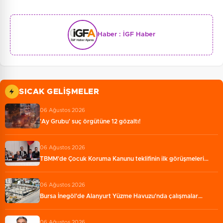
Haber :
İGF Haber
SICAK GELIŞMELER
06 Ağustos 2026
'Ay Grubu' suç örgütüne 12 gözaltı!
06 Ağustos 2026
TBMM'de Çocuk Koruma Kanunu teklifinin ilk görüşmeleri…
06 Ağustos 2026
Bursa İnegöl'de Alanyurt Yüzme Havuzu'nda çalışmalar…
06 Ağustos 2026