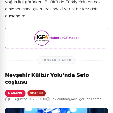
yoğun ilgi görürken, BLOK3 de Türkiye'nin en çok
dinlenen sanatçıları arasındaki yerini bir kez daha
güçlendirdi.
Haber :
İGF Haber
SONRAKI HABER
Nevşehir Kültür Yolu'nda Sefo
coşkusu
MAGAZIN
MANŞET
05 Ağustos 2026, 11:00
1 dk okuma
405 görüntülenme