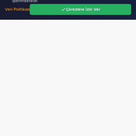
işlenmektedir.
Veri Politikası
Çerezlere İzin Ver
Ana Sayfa
Gündem
Ara
Menü
Mobil Uygulamamız Yayında!
Binlerce haberden
anında haberdar ol, ilgi alanına göre haber oku.