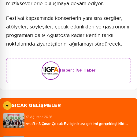
müzikseverlerle buluşmaya devam ediyor.
Festival kapsamında konserlerin yanı sıra sergiler,
atölyeler, söyleşiler, çocuk etkinlikleri ve gastronomi
programları da 9 Ağustos’a kadar kentin farklı
noktalarında ziyaretçilerini ağırlamayı sürdürecek.
Haber :
İGF Haber
SICAK GELIŞMELER
07 Ağustos 2026
İzmit'te 3 Çınar Çocuk Evi için kura çekimi gerçekleştirildi…