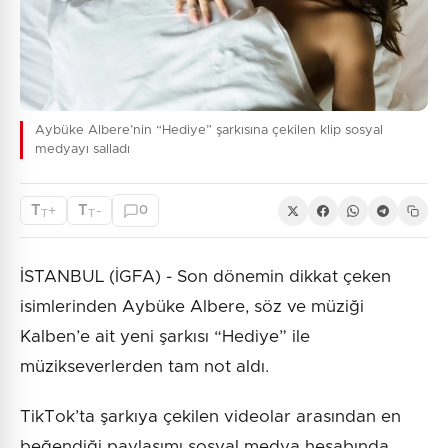
Aybüke Albere’nin “Hediye” şarkısına çekilen klip sosyal
medyayı salladı
T
T
+
-
0
T
T
İSTANBUL (İGFA) - Son dönemin dikkat çeken
isimlerinden Aybüke Albere, söz ve müziği
Kalben’e ait yeni şarkısı “Hediye” ile
müzikseverlerden tam not aldı.
TikTok’ta şarkıya çekilen videolar arasından en
beğendiği paylaşımı sosyal medya hesabında