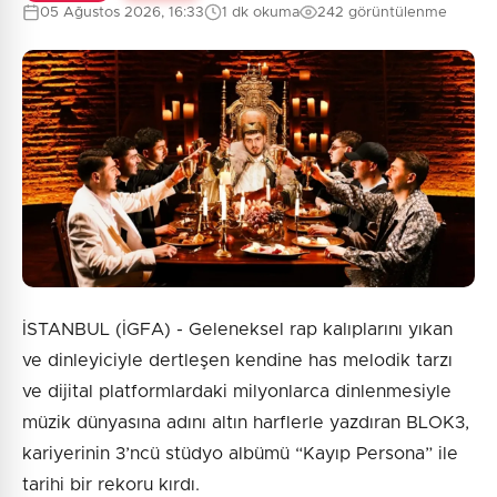
05 Ağustos 2026, 16:33
1 dk okuma
242 görüntülenme
İSTANBUL (İGFA) - Geleneksel rap kalıplarını yıkan
ve dinleyiciyle dertleşen kendine has melodik tarzı
ve dijital platformlardaki milyonlarca dinlenmesiyle
müzik dünyasına adını altın harflerle yazdıran BLOK3,
kariyerinin 3’ncü stüdyo albümü “Kayıp Persona” ile
tarihi bir rekoru kırdı.