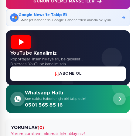
GÜNÜN ÖNEMLI MANŞETLERI
Google News'te Takip Et
E-Manşet haberlerini Google Haberler'den anında okuyun
YouTube Kanalimiz
Roportajlar, insan hikayeleri, belgeseller...
Binlercesi YouTube kanalimizda.
ABONE OL
Whatsapp Hattı
Son dakika haberler için bizi takip edin!
0501 565 85 16
YORUMLAR
(0)
Yorum kurallarını okumak için tıklayınız!