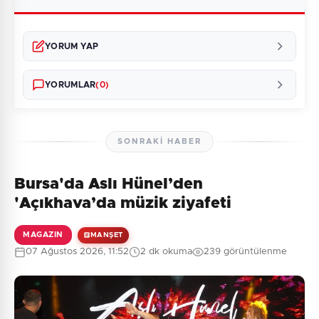
YORUM YAP
YORUMLAR
(0)
SONRAKI HABER
Bursa'da Aslı Hünel’den
Henüz yorum yapılmamış. İlk yorumu siz yapın!
'Açıkhava’da müzik ziyafeti
MAGAZIN
MANŞET
07 Ağustos 2026, 11:52
2 dk okuma
239 görüntülenme
0
/2000
Güvenlik Sorusu:
3 + 10 = ?