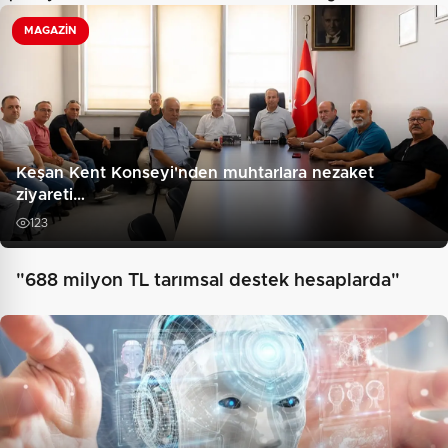
MAGAZIN
Keşan Kent Konseyi'nden muhtarlara nezaket
ziyareti…
123
"688 milyon TL tarımsal destek hesaplarda"