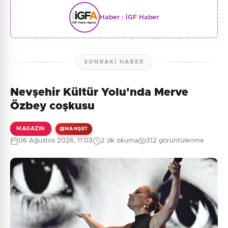
Haber :
İGF Haber
SONRAKI HABER
Nevşehir Kültür Yolu'nda Merve
Özbey coşkusu
MAGAZIN
MANŞET
06 Ağustos 2026, 11:03
2 dk okuma
312 görüntülenme