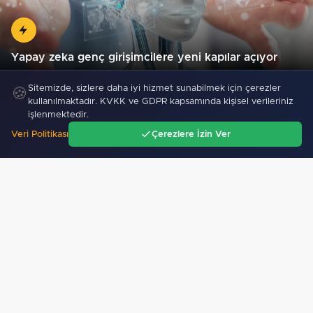
Yapay zeka genç girişimcilere yeni kapılar açıyor
Sitemizde, sizlere daha iyi hizmet sunabilmek için çerezler
🍪
kullanılmaktadır. KVKK ve GDPR kapsamında kişisel verileriniz
işlenmektedir.
Veri Politikası
Çerezlere İzin Ver
Ana Sayfa
Gündem
Ara
Menü
Mobil Uygulamamız Yayında!
Binlerce haberden