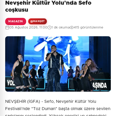
Nevşehir Kültür Yolu'nda Sefo
coşkusu
MAGAZIN
MANŞET
05 Ağustos 2026, 11:00
1 dk okuma
415 görüntülenme
NEVŞEHİR (İGFA) - Sefo, Nevşehir Kültür Yolu
Festivali’nde "Toz Duman" başta olmak üzere sevilen
şarkılarını seslendirdi. Yüksek enerjisi ve sahnedeki