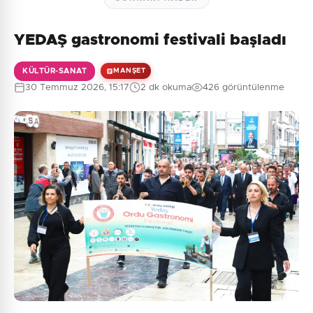
YEDAŞ gastronomi festivali başladı
KÜLTÜR-SANAT
MANŞET
30 Temmuz 2026, 15:17
2 dk okuma
426 görüntülenme