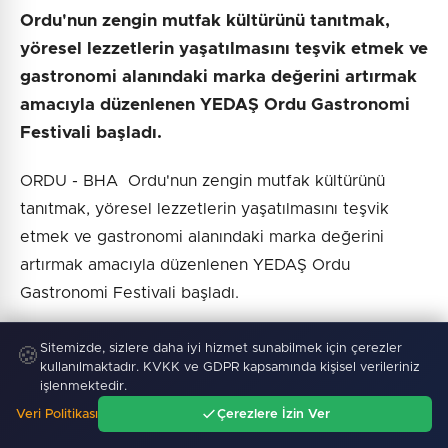
Ordu'nun zengin mutfak kültürünü tanıtmak,
yöresel lezzetlerin yaşatılmasını teşvik etmek ve
gastronomi alanındaki marka değerini artırmak
amacıyla düzenlenen YEDAŞ Ordu Gastronomi
Festivali başladı.
ORDU - BHA Ordu'nun zengin mutfak kültürünü
tanıtmak, yöresel lezzetlerin yaşatılmasını teşvik
etmek ve gastronomi alanındaki marka değerini
artırmak amacıyla düzenlenen YEDAŞ Ordu
Gastronomi Festivali başladı.
2 gün boyunca çeşitli etkinliklerle gerçekleştirilecek
Sitemizde, sizlere daha iyi hizmet sunabilmek için çerezler
🍪
olan Gastronomi Festivali, kortej yürüyüşü ile başladı.
kullanılmaktadır. KVKK ve GDPR kapsamında kişisel verileriniz
işlenmektedir.
19 Eylül Ortaokulu önünde başlayan ve Ceren
Veri Politikası
Çerezlere İzin Ver
Özdemir Meydanı’nda sona eren yürüyüşe, Vali
Ana Sayfa
Gündem
Ara
Menü