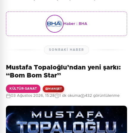
Haber :
BHA
SONRAKI HABER
Mustafa Topaloğlu’ndan yeni şarkı:
“Bom Bom Star”
KÜLTÜR-SANAT
MANŞET
03 Ağustos 2026, 15:28
1 dk okuma
432 görüntülenme