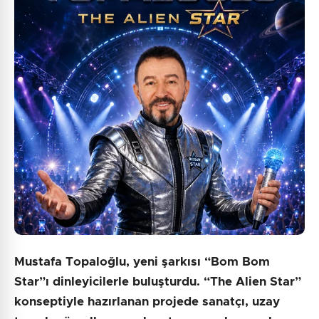
Mustafa Topaloğlu, yeni şarkısı “Bom Bom
Star”ı dinleyicilerle buluşturdu. “The Alien Star”
konseptiyle hazırlanan projede sanatçı, uzay