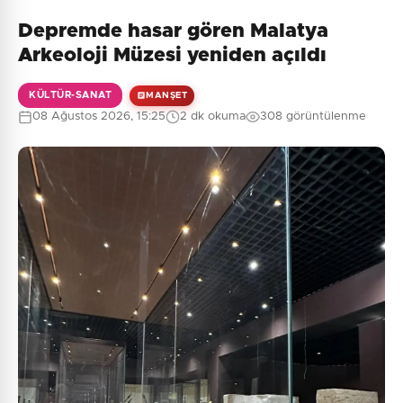
Depremde hasar gören Malatya
Henüz yorum yapılmamış. İlk yorumu siz yapın!
Arkeoloji Müzesi yeniden açıldı
KÜLTÜR-SANAT
MANŞET
08 Ağustos 2026, 15:25
2 dk okuma
308 görüntülenme
0
/2000
Güvenlik Sorusu:
7 + 1 = ?
Gönder