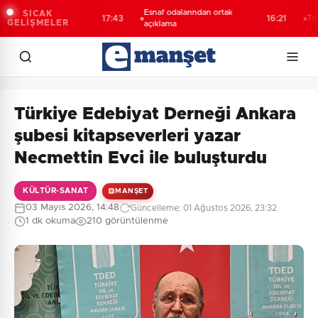
da kombine
Esnaf odalarından ortak
SICAK
17:43
16:21
Toplu taşım
GELİŞMELER
ihi rekor
açıklama
Türkiye Edebiyat Derneği Ankara
şubesi kitapseverleri yazar
Necmettin Evci ile buluşturdu
KÜLTÜR-SANAT
MANŞET
03 Mayıs 2026, 14:48
Güncelleme: 01 Ağustos 2026, 23:32
1 dk okuma
210 görüntülenme