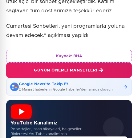
ufuk açıcı bir sohbet gerçekleştirdik. Katılım
sağlayan tüm dostlarımıza teşekkür ederiz.
Cumartesi Sohbetleri, yeni programlarla yoluna
devam edecek." açıklması yapıldı.
Kaynak:
BHA
GÜNÜN ÖNEMLI MANŞETLERI
Google News'te Takip Et
E-Manşet haberlerini Google Haberler'den anında okuyun
YouTube Kanalimiz
Roportajlar, insan hikayeleri, belgeseller...
Binlercesi YouTube kanalimizda.