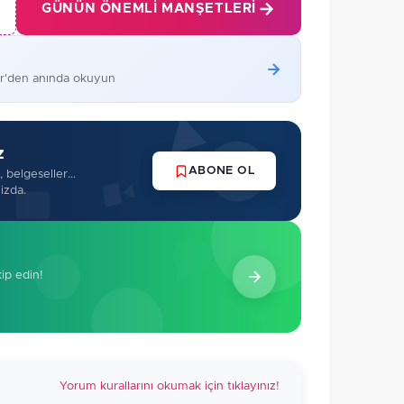
GÜNÜN ÖNEMLI MANŞETLERI
er'den anında okuyun
z
ABONE OL
 belgeseller...
izda.
kip edin!
Yorum kurallarını okumak için tıklayınız!