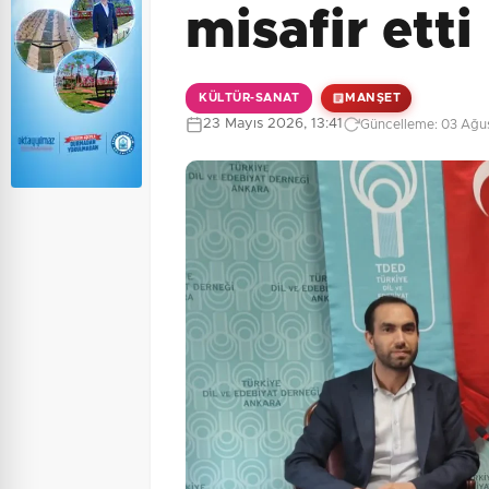
misafir etti
KÜLTÜR-SANAT
MANŞET
23 Mayıs 2026, 13:41
Güncelleme: 03 Ağus