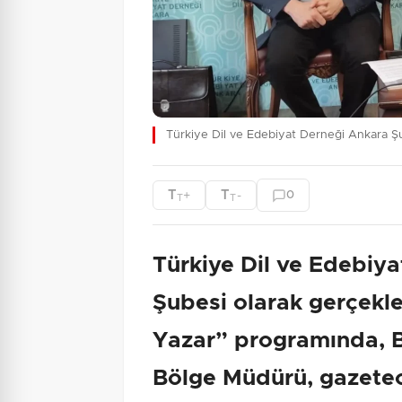
Türkiye Dil ve Edebiyat Derneği Ankara Şub
T
T
+
-
0
T
T
Türkiye Dil ve Edebiy
Şubesi olarak gerçekleş
Yazar” programında, B
Bölge Müdürü, gazeteci