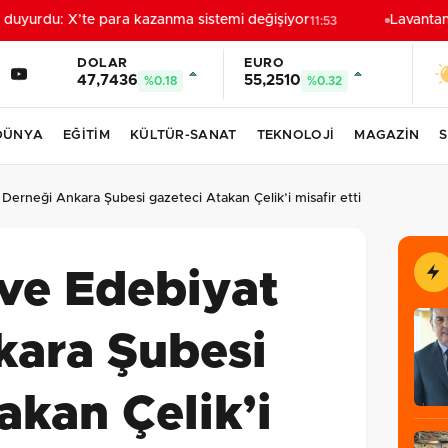
yurdu: X’te para kazanma sistemi değişiyor
Lavantanın 
11:53
DOLAR
EURO
47,7436
55,2510
%0.18
%0.32
DÜNYA
EĞİTİM
KÜLTÜR-SANAT
TEKNOLOJİ
MAGAZİN
S
 Derneği Ankara Şubesi gazeteci Atakan Çelik’i misafir etti
 ve Edebiyat
kara Şubesi
akan Çelik’i