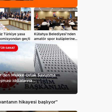
z Türkiye yasa
Kütahya Belediyesi'nden
 komisyondan geçti
amatör spor kulüplerine
tam…
TÜR-SANAT
'den Mekke Ortak Savunma
şması iddialarına…
2
vantanın hikayesi başlıyor"