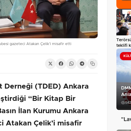
Terörsü
esi gazeteci Atakan Çelik’i misafir etti
teklifi
KÜL
at Derneği (TDED) Ankara
DMM
Anla
tirdiği “Bir Kitap Bir
54
asın İlan Kurumu Ankara
"La
 Atakan Çelik’i misafir