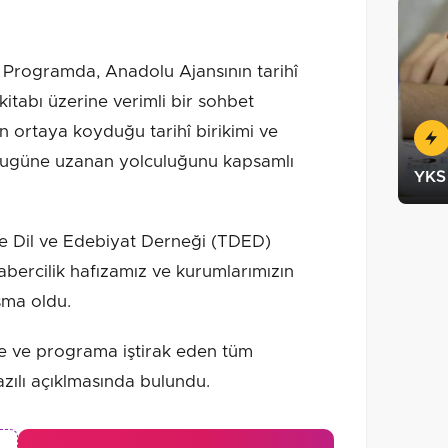
ogramda, Anadolu Ajansının tarihî
kitabı üzerine verimli bir sohbet
in ortaya koyduğu tarihî birikimi ve
bugüne uzanan yolculuğunu kapsamlı
YKS 
ye Dil ve Edebiyat Derneği (TDED)
habercilik hafızamız ve kurumlarımızın
uşma oldu.
k’e ve programa iştirak eden tüm
azılı açıklmasında bulundu.