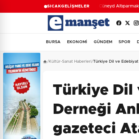
Av. Cüneyd Altıparmak du
SICAK
GELİŞMELER
BURSA
EKONOMİ
GÜNDEM
SPOR
/
Kültür-Sanat Haberleri
/
Türkiye Dil ve Edebiyat
Türkiye Dil
Derneği An
gazeteci At