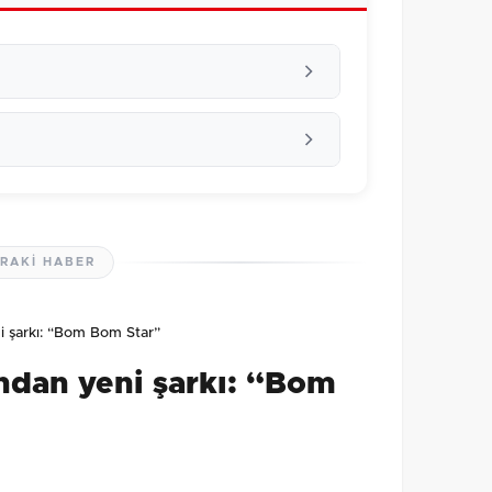
RAKI HABER
lmamış. İlk yorumu siz yapın!
i şarkı: “Bom Bom Star”
0
/2000
ndan yeni şarkı: “Bom
Gönder