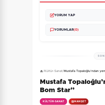
YORUM YAP
YORUMLAR
(0)
SON
Henüz yorum yapı
/
Kültür-Sanat
/
Mustafa Topaloğlu’ndan yen
Mustafa Topaloğlu’
1 + 7 = ?
Güvenlik Sorusu:
Bom Star”
KÜLTÜR-SANAT
MANŞET