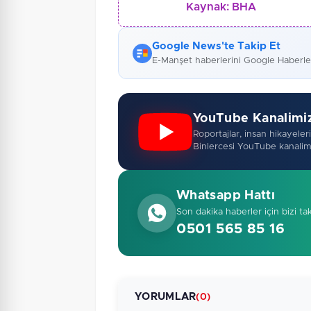
Kaynak:
BHA
Google News'te Takip Et
E-Manşet haberlerini Google Haberl
YouTube Kanalimi
Roportajlar, insan hikayeleri,
Binlercesi YouTube kanalim
Whatsapp Hattı
Son dakika haberler için bizi ta
0501 565 85 16
YORUMLAR
(0)