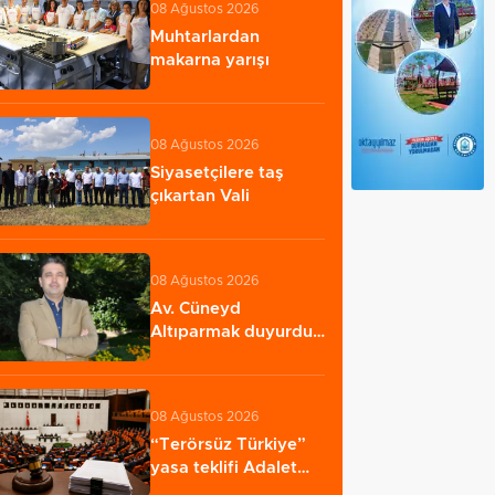
08 Ağustos 2026
Muhtarlardan
makarna yarışı
08 Ağustos 2026
Siyasetçilere taş
çıkartan Vali
08 Ağustos 2026
Av. Cüneyd
Altıparmak duyurdu:
X’te para kazanma
sistemi…
08 Ağustos 2026
“Terörsüz Türkiye”
yasa teklifi Adalet
Komisyonu’ndan…