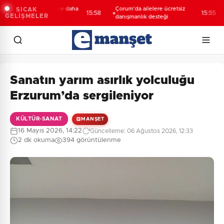
arya’da 3 mahalleye daha
Çorum'da ailelere ücretsiz
D
SICAK
15:58
15:55
GELİŞMELER
tif yatırım
danışmanlık desteği
ul
Sanatın yarım asırlık yolculuğu
Erzurum’da sergileniyor
KÜLTÜR-SANAT
MANŞET
16 Mayıs 2026, 14:22
Güncelleme: 06 Ağustos 2026, 12:33
2 dk okuma
394 görüntülenme