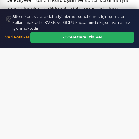
belediyeler, turizm kuruluşları ve kültür kurumlarıyla
geliştirilecek iş birlikleriyle daha geniş kitlelere
Sitemizde, sizlere daha iyi hizmet sunabilmek için çerezler
ulaşmayı hedefliyor.
🍪
kullanılmaktadır. KVKK ve GDPR kapsamında kişisel verileriniz
işlenmektedir.
Veri Politikası
Çerezlere İzin Ver
Ana Sayfa
Gündem
Ara
Menü
Haber :
BHA
SICAK GELIŞMELER
07 Ağustos 2026
DSP Genel Başkanı Aksakal: Terörün bitirilmesi iradesine…
07 Ağustos 2026
Batman Sason'un köy yollarında yama çalışmaları sürüyor…
07 Ağustos 2026