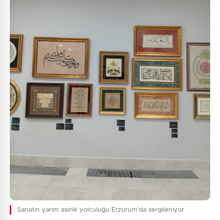
Sanatın yarım asırlık yolculuğu Erzurum’da sergileniyor