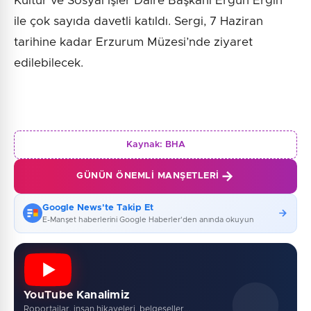
Kültür ve Sosyal İşler Daire Başkanı Ergün Ergin
ile çok sayıda davetli katıldı. Sergi, 7 Haziran
tarihine kadar Erzurum Müzesi’nde ziyaret
edilebilecek.
Kaynak:
BHA
GÜNÜN ÖNEMLI MANŞETLERI
Google News'te Takip Et
E-Manşet haberlerini Google Haberler'den anında okuyun
YouTube Kanalimiz
Roportajlar, insan hikayeleri, belgeseller...