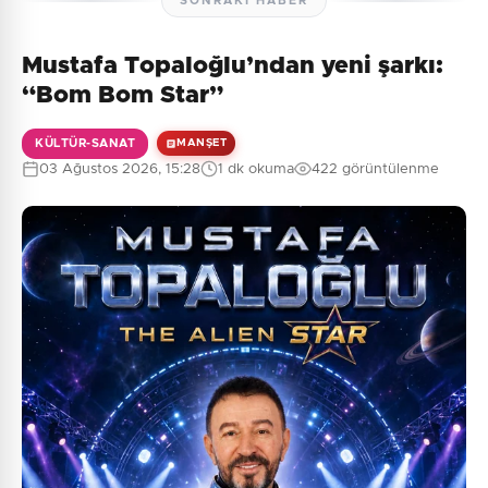
SONRAKI HABER
Mustafa Topaloğlu’ndan yeni şarkı:
Henüz yorum yapılmamış. İlk yorumu siz yapın!
“Bom Bom Star”
KÜLTÜR-SANAT
MANŞET
03 Ağustos 2026, 15:28
1 dk okuma
422 görüntülenme
0
/2000
Güvenlik Sorusu:
3 + 8 = ?
Gönder