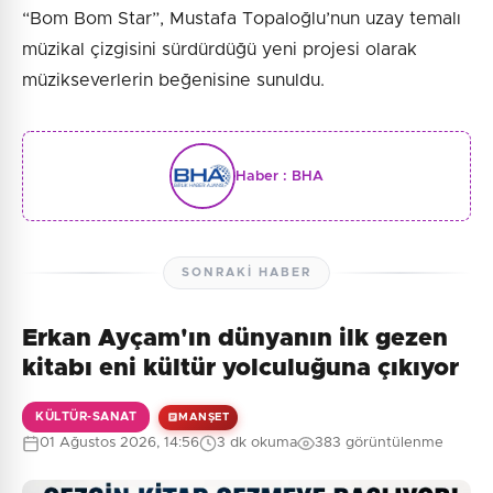
“Bom Bom Star”, Mustafa Topaloğlu’nun uzay temalı
müzikal çizgisini sürdürdüğü yeni projesi olarak
müzikseverlerin beğenisine sunuldu.
Haber :
BHA
SONRAKI HABER
Erkan Ayçam'ın dünyanın ilk gezen
kitabı eni kültür yolculuğuna çıkıyor
KÜLTÜR-SANAT
MANŞET
01 Ağustos 2026, 14:56
3 dk okuma
383 görüntülenme