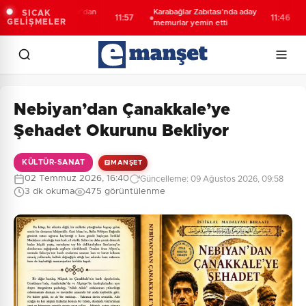
m 7000 Boğazlar'dan
Karabağlar Zabıtası'nda aday
Çoc
SICAK
11:57
11:46
GELİŞMELER
le geçti
memurlar yemin etti
842
faa
Nebiyan’dan Çanakkale’ye
Şehadet Okurunu Bekliyor
KÜLTÜR-SANAT
MANŞET
02 Temmuz 2026, 16:40
Güncelleme: 09 Ağustos 2026, 09:58
3 dk okuma
475 görüntülenme