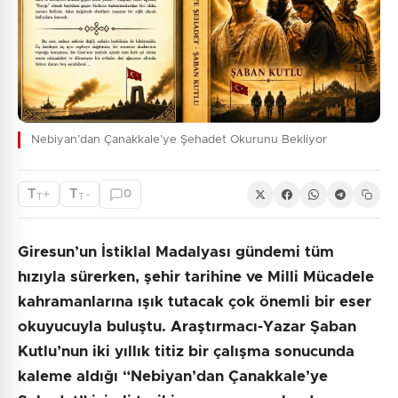
Nebiyan’dan Çanakkale’ye Şehadet Okurunu Bekliyor
T
T
+
-
0
T
T
Giresun’un İstiklal Madalyası gündemi tüm
hızıyla sürerken, şehir tarihine ve Milli Mücadele
kahramanlarına ışık tutacak çok önemli bir eser
okuyucuyla buluştu. Araştırmacı-Yazar Şaban
Kutlu’nun iki yıllık titiz bir çalışma sonucunda
kaleme aldığı “Nebiyan’dan Çanakkale’ye