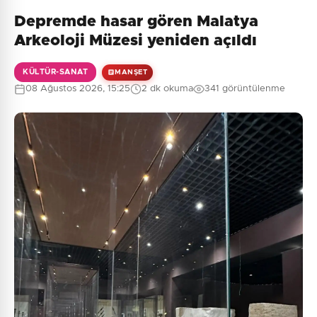
Depremde hasar gören Malatya
Henüz yorum yapılmamış. İlk yorumu siz yapın!
Arkeoloji Müzesi yeniden açıldı
KÜLTÜR-SANAT
MANŞET
08 Ağustos 2026, 15:25
2 dk okuma
341 görüntülenme
0
/2000
Güvenlik Sorusu:
7 + 8 = ?
Gönder