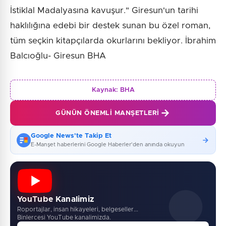
İstiklal Madalyasına kavuşur." Giresun'un tarihi
haklılığına edebi bir destek sunan bu özel roman,
tüm seçkin kitapçılarda okurlarını bekliyor. İbrahim
Balcıoğlu- Giresun BHA
Kaynak:
BHA
GÜNÜN ÖNEMLI MANŞETLERI
Google News'te Takip Et
E-Manşet haberlerini Google Haberler'den anında okuyun
YouTube Kanalimiz
Roportajlar, insan hikayeleri, belgeseller...
Binlercesi YouTube kanalimizda.