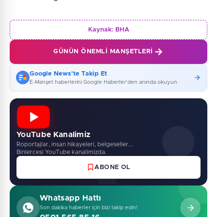
Kaynak:
BHA
GÜNÜN ÖNEMLI MANŞETLERI
Google News'te Takip Et
E-Manşet haberlerini Google Haberler'den anında okuyun
YouTube Kanalimiz
Roportajlar, insan hikayeleri, belgeseller...
Binlercesi YouTube kanalimizda.
ABONE OL
Whatsapp Hattı
Son dakika haberler için bizi takip edin!