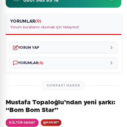
0501 565 85 16
YORUMLAR
(0)
Yorum kurallarını okumak için tıklayınız!
YORUM YAP
YORUMLAR
(0)
SONRAKI HABER
Mustafa Topaloğlu’ndan yeni şarkı:
Henüz yorum yapılmamış. İlk yorumu siz yapın!
“Bom Bom Star”
KÜLTÜR-SANAT
MANŞET