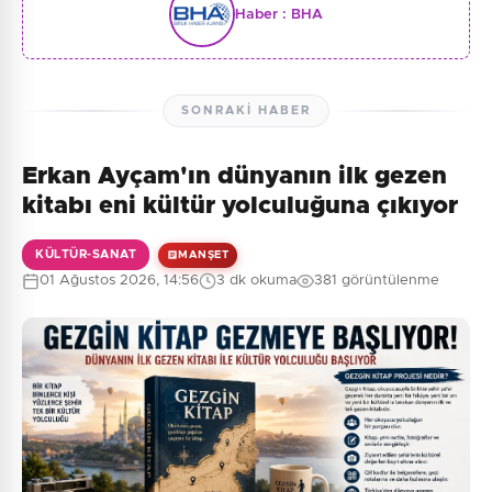
Haber :
BHA
SONRAKI HABER
Erkan Ayçam'ın dünyanın ilk gezen
kitabı eni kültür yolculuğuna çıkıyor
KÜLTÜR-SANAT
MANŞET
01 Ağustos 2026, 14:56
3 dk okuma
381 görüntülenme