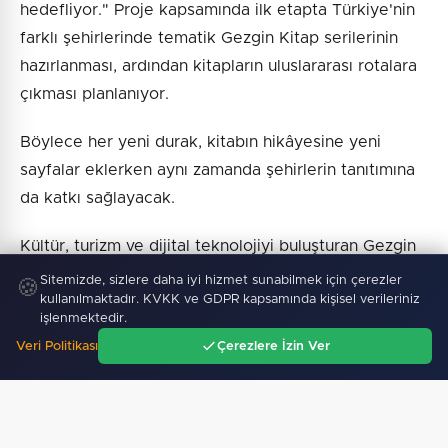
hedefliyor." Proje kapsamında ilk etapta Türkiye'nin
farklı şehirlerinde tematik Gezgin Kitap serilerinin
hazırlanması, ardından kitapların uluslararası rotalara
çıkması planlanıyor.
Böylece her yeni durak, kitabın hikâyesine yeni
sayfalar eklerken aynı zamanda şehirlerin tanıtımına
da katkı sağlayacak.
Kültür, turizm ve dijital teknolojiyi buluşturan Gezgin
Kitap Projesi, önümüzdeki dönemde üniversiteler,
Sitemizde, sizlere daha iyi hizmet sunabilmek için çerezler
🍪
kullanılmaktadır. KVKK ve GDPR kapsamında kişisel verileriniz
belediyeler, turizm kuruluşları ve kültür kurumlarıyla
işlenmektedir.
geliştirilecek iş birlikleriyle daha geniş kitlelere
Veri Politikası
Çerezlere İzin Ver
ulaşmayı hedefliyor.
Ana Sayfa
Gündem
Ara
Menü
Haber :
BHA