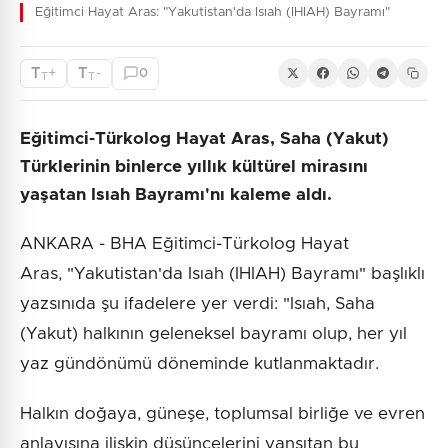
Eğitimci Hayat Aras: "Yakutistan'da Isıah (IHIAH) Bayramı"
T
T
+
-
0
T
T
Eğitimci-Türkolog Hayat Aras, Saha (Yakut)
Türklerinin binlerce yıllık kültürel mirasını
yaşatan Isıah Bayramı'nı kaleme aldı.
ANKARA - BHA Eğitimci-Türkolog Hayat
Aras, "Yakutistan'da Isıah (IHIAH) Bayramı" başlıklı
yazsınıda şu ifadelere yer verdi: "Isıah, Saha
(Yakut) halkının geleneksel bayramı olup, her yıl
yaz gündönümü döneminde kutlanmaktadır.
Halkın doğaya, güneşe, toplumsal birliğe ve evren
anlayışına ilişkin düşüncelerini yansıtan bu