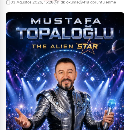
03 Ağustos 2026, 15:28
1 dk okuma
418 görüntülenme
0
/2000
Güvenlik Sorusu:
2 + 9 = ?
Gönder