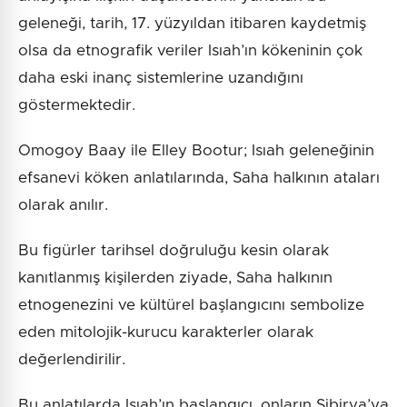
geleneği, tarih, 17. yüzyıldan itibaren kaydetmiş
olsa da etnografik veriler Isıah’ın kökeninin çok
daha eski inanç sistemlerine uzandığını
göstermektedir.
Omogoy Baay ile Elley Bootur; Isıah geleneğinin
efsanevi köken anlatılarında, Saha halkının ataları
olarak anılır.
Bu figürler tarihsel doğruluğu kesin olarak
kanıtlanmış kişilerden ziyade, Saha halkının
etnogenezini ve kültürel başlangıcını sembolize
eden mitolojik-kurucu karakterler olarak
değerlendirilir.
Bu anlatılarda Isıah’ın başlangıcı, onların Sibirya’ya