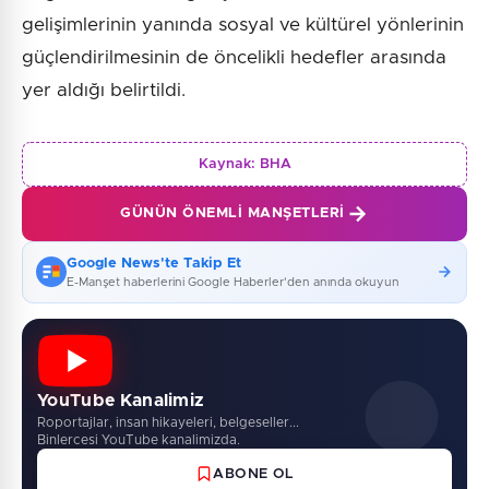
gelişimlerinin yanında sosyal ve kültürel yönlerinin
güçlendirilmesinin de öncelikli hedefler arasında
yer aldığı belirtildi.
Kaynak:
BHA
GÜNÜN ÖNEMLI MANŞETLERI
Google News'te Takip Et
E-Manşet haberlerini Google Haberler'den anında okuyun
YouTube Kanalimiz
Roportajlar, insan hikayeleri, belgeseller...
Binlercesi YouTube kanalimizda.
ABONE OL