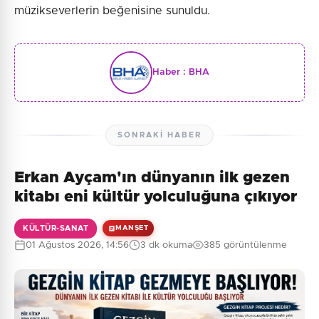
müzikseverlerin beğenisine sunuldu.
Haber :
BHA
SONRAKI HABER
Erkan Ayçam'ın dünyanın ilk gezen
kitabı eni kültür yolculuğuna çıkıyor
KÜLTÜR-SANAT
MANŞET
01 Ağustos 2026, 14:56
3 dk okuma
385 görüntülenme