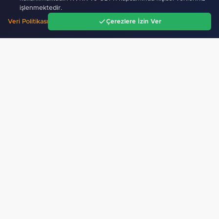
işlenmektedir.
Veri Politikası
Çerezlere İzin Ver
Ana Sayfa
Gündem
Ara
Menü
Haber :
BHA
SICAK GELIŞMELER
07 Ağustos 2026
Özel öğrenci yurtlarına ilişkin yönetmelik değişikliği...…
07 Ağustos 2026
Bursa Osmangazi’nin nabzını Küplüpınar'da tuttu
07 Ağustos 2026
İlaç denetiminde uluslararası standart dönemi