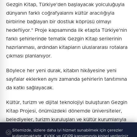
Gezgin Kitap, Türkiye'den başlayacak yolculuğuyla
dünyanın farklı coğrafyalarını kültür aracılığıyla
birbirine bağlayan bir dostluk köprüsü olmayı
hedefliyor." Proje kapsamında ilk etapta Türkiye'nin
farklı şehirlerinde tematik Gezgin Kitap serilerinin
hazırlanması, ardından kitapların uluslararası rotalara
çıkması planlanıyor.
Böylece her yeni durak, kitabın hikâyesine yeni
sayfalar eklerken aynı zamanda şehirlerin tanıtımına
da katkı sağlayacak.
Kültür, turizm ve dijital teknolojiyi buluşturan Gezgin
Kitap Projesi, önümüzdeki dönemde üniversiteler,
belediyeler, turizm kuruluşları ve kültür kurumlarıyla
geliştirilecek iş birlikleriyle daha geniş kitlelere
Sitemizde, sizlere daha iyi hizmet sunabilmek için çerezler
🍪
kullanılmaktadır. KVKK ve GDPR kapsamında kişisel verileriniz
ulaşmayı hedefliyor.