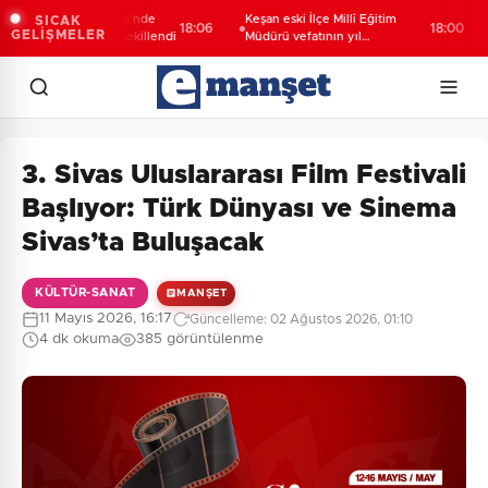
 Karabağlar Meclisi'nde
Keşan eski İlçe Millî Eğitim
İzm
SICAK
18:06
18:00
GELİŞMELER
yonlar yeniden şekillendi
Müdürü vefatının yıl
kur
dönümünde anıldı
3. Sivas Uluslararası Film Festivali
Başlıyor: Türk Dünyası ve Sinema
Sivas’ta Buluşacak
KÜLTÜR-SANAT
MANŞET
11 Mayıs 2026, 16:17
Güncelleme: 02 Ağustos 2026, 01:10
4 dk okuma
385 görüntülenme