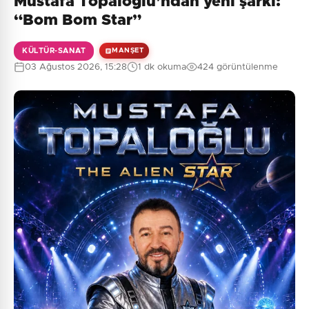
Mustafa Topaloğlu’ndan yeni şarkı:
Henüz yorum yapılmamış. İlk yorumu siz yapın!
“Bom Bom Star”
KÜLTÜR-SANAT
MANŞET
03 Ağustos 2026, 15:28
1 dk okuma
424 görüntülenme
0
/2000
Güvenlik Sorusu:
3 + 7 = ?
Gönder