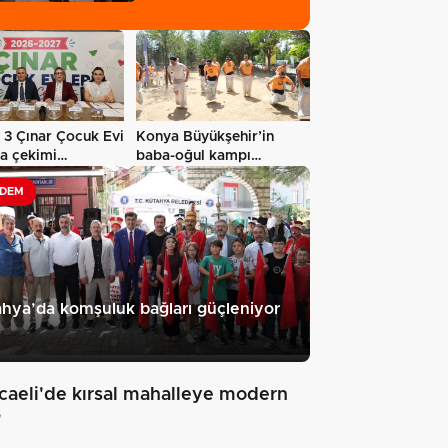
e 3 Çınar Çocuk Evi
Konya Büyükşehir’in
ra çekimi
baba-oğul kampı
eştirildi…
Ağustos'ta da…
DEM
hya’da komşuluk bağları güçleniyor
7
caeli'de kırsal mahalleye modern
"