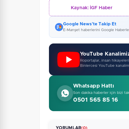
Kaynak:
İGF Haber
Google News'te Takip Et
E-Manşet haberlerini Google Haberl
YouTube Kanalimi
Roportajlar, insan hikayeleri,
Binlercesi YouTube kanalim
Whatsapp Hattı
Son dakika haberler için bizi ta
0501 565 85 16
YORUMLAR
(0)