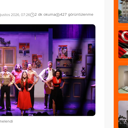
2 dk okuma
427 görüntülenme
ustos 2026, 07:26
nelendi