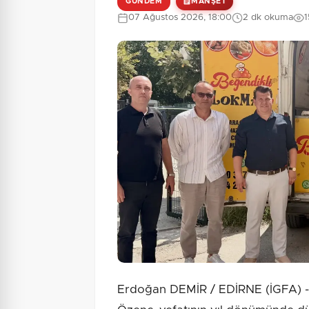
GÜNDEM
MANŞET
07 Ağustos 2026, 18:00
2 dk okuma
Erdoğan DEMİR / EDİRNE (İGFA) - K