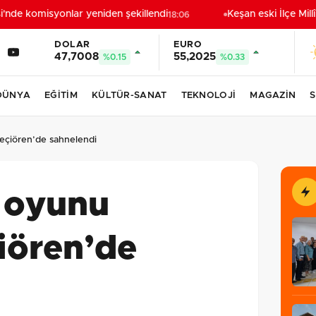
nde komisyonlar yeniden şekillendi
Keşan eski İlçe Millî
18:06
DOLAR
EURO
47,7008
55,2025
%0.15
%0.33
DÜNYA
EĞİTİM
KÜLTÜR-SANAT
TEKNOLOJİ
MAGAZİN
S
eçiören’de sahnelendi
 oyunu
iören’de