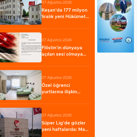
07 Ağustos 2026
Keşan'da 177 milyon
liralık yeni Hükümet
Konağı'nın…
07 Ağustos 2026
Filistin'in dünyaya
açılan sesi olmaya
devam edeceğiz…
07 Ağustos 2026
Özel öğrenci
yurtlarına ilişkin
yönetmelik
değişikliği...…
07 Ağustos 2026
Süper Lig'de gözler
yeni haftalarda: Maç
günleri ve…