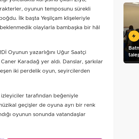
rakterler, oyunun temposunu sürekli
boğdu. İlk başta Yeşilçam klişeleriyle
e beklenmedik olaylarla bambaşka bir hâl
Batm
Oyunun yazarlığını Uğur Saatçi
tale
Caner Karadağ yer aldı. Danslar, şarkılar
eşen iki perdelik oyun, seyircilerden
zleyiciler tarafından beğeniyle
müzikal geçişler de oyuna ayrı bir renk
şandığı oyunun sonunda vatandaşlar