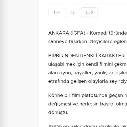
T
T
+
-
0
T
T
ANKARA (İGFA) - Komedi türündek
sahneye taşırken izleyicilere eğlenc
BİRBİRİNDEN RENKLİ KARAKTERLER 
ulaşabilmek için kendi filmini çekm
alan oyun; hayaller, yanlış anlaşılm
etrafında gelişen olaylarla seyirc
Köhne bir film platosunda geçen hi
değişmesi ve herkesin başrol olm
dönüştü.
Arif’in en yakın dostu Vasilis ile çı