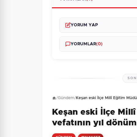
YORUM YAP
YORUMLAR
(0)
SON
Henüz yorum yapı
/
Gündem
/
Keşan eski İlçe Millî Eğitim Mü
Keşan eski İlçe Mil
4 + 5 = ?
Güvenlik Sorusu:
vefatının yıl dönüm