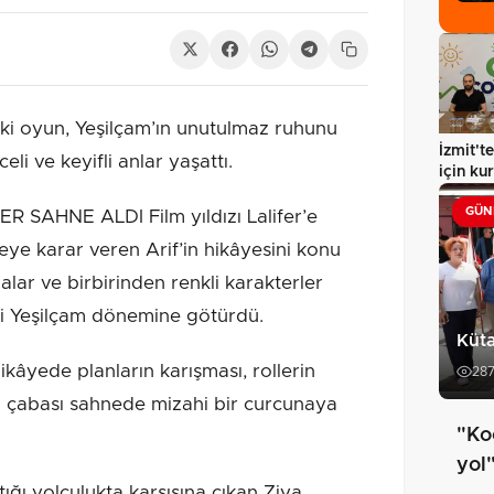
i oyun, Yeşilçam’ın unutulmaz ruhunu
İzmit't
eli ve keyifli anlar yaşattı.
için ku
gerçekl
GÜN
SAHNE ALDI Film yıldızı Lalifer’e
eye karar veren Arif’in hikâyesini konu
alar ve birbirinden renkli karakterler
iyi Yeşilçam dönemine götürdü.
Küta
kâyede planların karışması, rollerin
28
a çabası sahnede mizahi bir curcunaya
"Ko
yol
ktığı yolculukta karşısına çıkan Ziya,