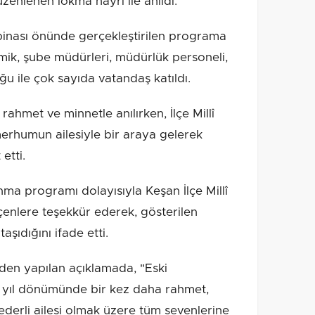
enlenen lokma hayrı ile anıldı.
 binası önünde gerçekleştirilen programa
mik, şube müdürleri, müdürlük personeli,
u ile çok sayıda vatandaş katıldı.
hmet ve minnetle anılırken, İlçe Millî
rhumun ailesiyle bir araya gelerek
 etti.
ma programı dolayısıyla Keşan İlçe Millî
enlere teşekkür ederek, gösterilen
aşıdığını ifade etti.
nden yapılan açıklamada, "Eski
n yıl dönümünde bir kez daha rahmet,
ederli ailesi olmak üzere tüm sevenlerine