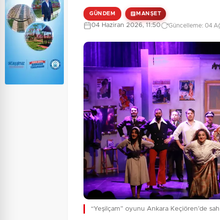
GÜNDEM
MANŞET
04 Haziran 2026, 11:50
Güncelleme: 04 Ağ
“Yeşilçam” oyunu Ankara Keçiören’de sah