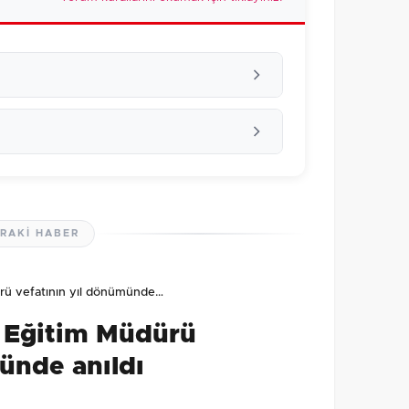
RAKI HABER
lmamış. İlk yorumu siz yapın!
dürü vefatının yıl dönümünde…
0
/2000
lî Eğitim Müdürü
Gönder
ünde anıldı