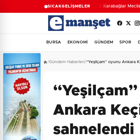
İzmir Karabağlar Meclisi'
SICAK
GELİŞMELER
BURSA
EKONOMİ
GÜNDEM
SPOR
/
Gündem Haberleri
/
“Yeşilçam” oyunu Ankara K
“Yeşilçam”
Ankara Keç
sahnelendi