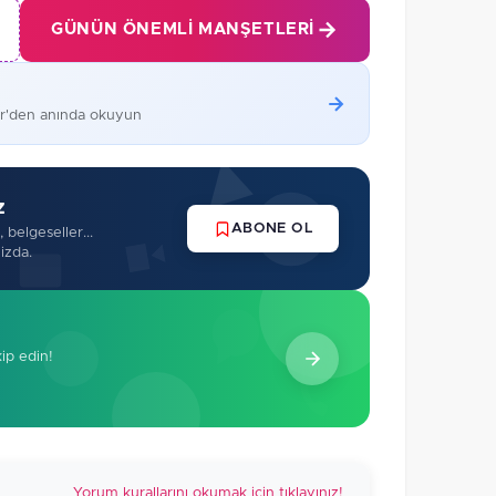
GÜNÜN ÖNEMLI MANŞETLERI
er'den anında okuyun
z
ABONE OL
 belgeseller...
izda.
kip edin!
Yorum kurallarını okumak için tıklayınız!