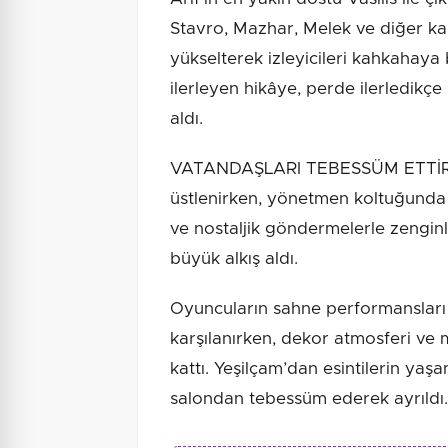
Stavro, Mazhar, Melek ve diğer ka
yükselterek izleyicileri kahkahaya 
ilerleyen hikâye, perde ilerledikç
aldı.
VATANDAŞLARI TEBESSÜM ETTİRDİ 
üstlenirken, yönetmen koltuğunda 
ve nostaljik göndermelerle zenginl
büyük alkış aldı.
Oyuncuların sahne performansları i
karşılanırken, dekor atmosferi ve 
kattı. Yeşilçam’dan esintilerin ya
salondan tebessüm ederek ayrıldı.