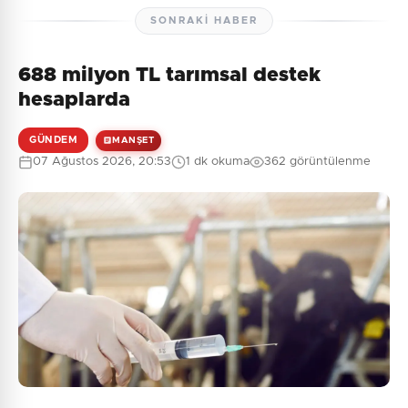
SONRAKI HABER
688 milyon TL tarımsal destek
Henüz yorum yapılmamış. İlk yorumu siz yapın!
hesaplarda
GÜNDEM
MANŞET
07 Ağustos 2026, 20:53
1 dk okuma
362 görüntülenme
0
/2000
Güvenlik Sorusu:
8 + 2 = ?
Gönder