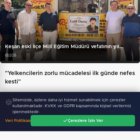
Keşan eski İlçe Millî Eğitim Müdürü vefatının yıl…
208
"Yelkencilerin zorlu mücadelesi ilk günde nefes
kesti"
Sitemizde, sizlere daha iyi hizmet sunabilmek için çerezler
🍪
kullanılmaktadır. KVKK ve GDPR kapsamında kişisel verileriniz
işlenmektedir.
Veri Politikası
Çerezlere İzin Ver
Ana Sayfa
Gündem
Ara
Menü