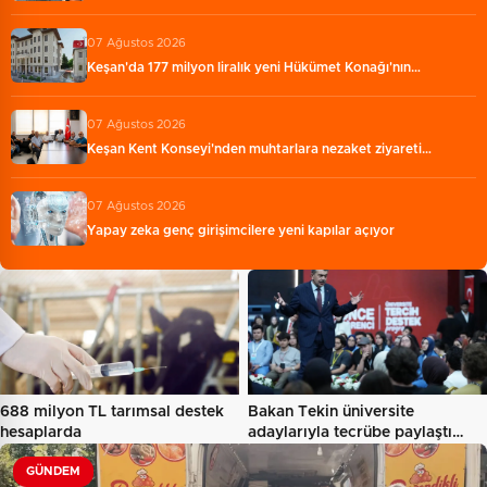
07 Ağustos 2026
Keşan'da 177 milyon liralık yeni Hükümet Konağı'nın…
07 Ağustos 2026
Keşan Kent Konseyi'nden muhtarlara nezaket ziyareti…
07 Ağustos 2026
Yapay zeka genç girişimcilere yeni kapılar açıyor
688 milyon TL tarımsal destek
Bakan Tekin üniversite
hesaplarda
adaylarıyla tecrübe paylaştı…
GÜNDEM