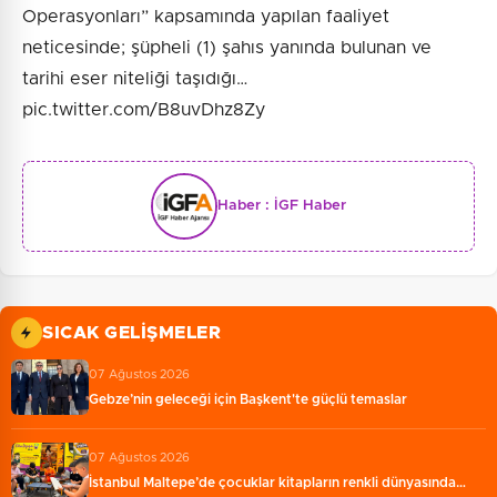
Operasyonları” kapsamında yapılan faaliyet
neticesinde; şüpheli (1) şahıs yanında bulunan ve
tarihi eser niteliği taşıdığı…
pic.twitter.com/B8uvDhz8Zy
Haber :
İGF Haber
SICAK GELIŞMELER
07 Ağustos 2026
Gebze’nin geleceği için Başkent'te güçlü temaslar
07 Ağustos 2026
İstanbul Maltepe’de çocuklar kitapların renkli dünyasında…