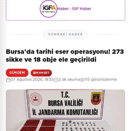
Haber :
İGF Haber
SONRAKI HABER
Bursa'da tarihi eser operasyonu! 273
sikke ve 18 obje ele geçirildi
GÜNDEM
MANŞET
07 Ağustos 2026, 18:55
2 dk okuma
115 görüntülenme