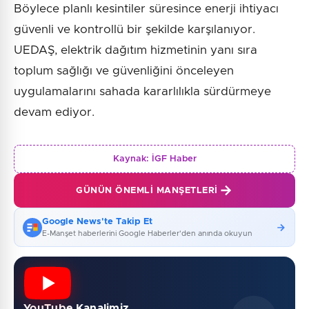
Böylece planlı kesintiler süresince enerji ihtiyacı
güvenli ve kontrollü bir şekilde karşılanıyor.
UEDAŞ, elektrik dağıtım hizmetinin yanı sıra
toplum sağlığı ve güvenliğini önceleyen
uygulamalarını sahada kararlılıkla sürdürmeye
devam ediyor.
Kaynak:
İGF Haber
GÜNÜN ÖNEMLI MANŞETLERI
Google News'te Takip Et
E-Manşet haberlerini Google Haberler'den anında okuyun
YouTube Kanalimiz