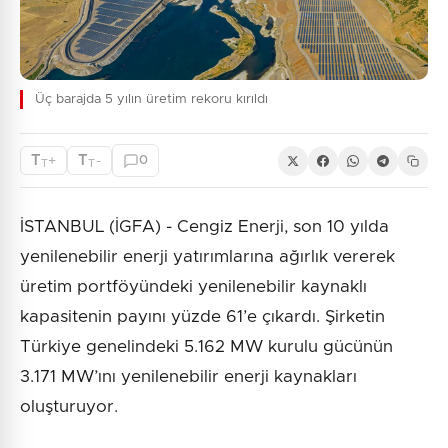
Üç barajda 5 yılın üretim rekoru kırıldı
T
T
+
-
0
T
T
İSTANBUL (İGFA) - Cengiz Enerji, son 10 yılda
yenilenebilir enerji yatırımlarına ağırlık vererek
üretim portföyündeki yenilenebilir kaynaklı
kapasitenin payını yüzde 61’e çıkardı. Şirketin
Türkiye genelindeki 5.162 MW kurulu gücünün
3.171 MW’ını yenilenebilir enerji kaynakları
oluşturuyor.