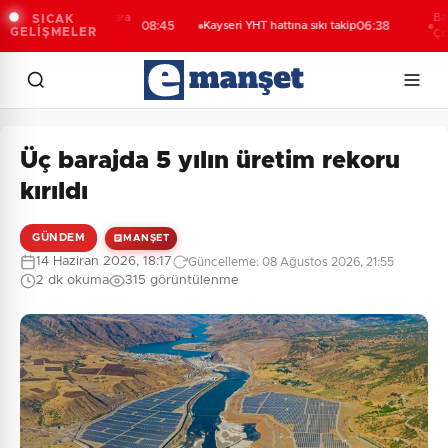
etli yağış, Marmara
Bakan U
SICAK
08:45
Kayseri YHT hattına sıkı takip
06:38
GELİŞMELER
üzgar alarmı!
Çolakbay
Üç barajda 5 yılın üretim rekoru
kırıldı
GÜNDEM
MANŞET
14 Haziran 2026, 18:17
Güncelleme: 08 Ağustos 2026, 21:55
2 dk okuma
315 görüntülenme