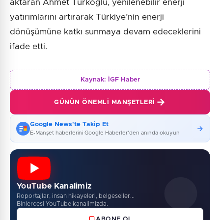
aktaran Ahmet Türkoğlu, yenilenebilir enerji
yatırımlarını artırarak Türkiye’nin enerji
dönüşümüne katkı sunmaya devam edeceklerini
ifade etti.
Kaynak:
İGF Haber
GÜNÜN ÖNEMLI MANŞETLERI
Google News'te Takip Et
E-Manşet haberlerini Google Haberler'den anında okuyun
YouTube Kanalimiz
Roportajlar, insan hikayeleri, belgeseller...
Binlercesi YouTube kanalimizda.
ABONE OL