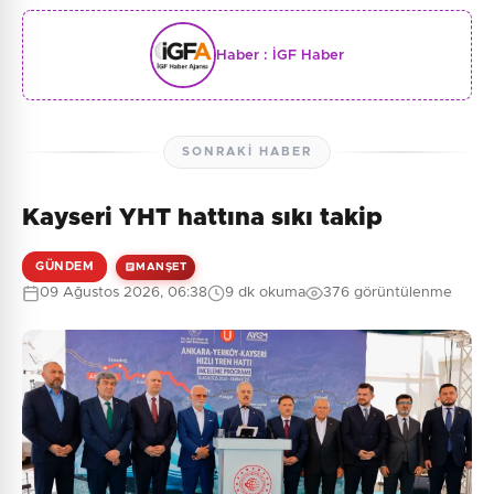
Haber :
İGF Haber
SONRAKI HABER
Kayseri YHT hattına sıkı takip
GÜNDEM
MANŞET
09 Ağustos 2026, 06:38
9 dk okuma
376 görüntülenme