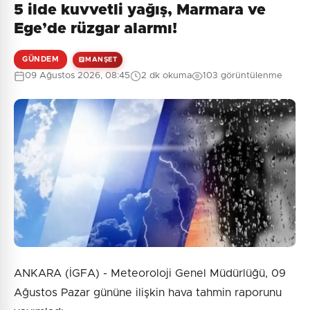
5 ilde kuvvetli yağış, Marmara ve
Henüz yorum yapılmamış. İlk yorumu siz yapın!
Ege’de rüzgar alarmı!
GÜNDEM
MANŞET
09 Ağustos 2026, 08:45
2 dk okuma
103 görüntülenme
0
/2000
Güvenlik Sorusu:
10 + 2 = ?
Gönder
ANKARA (İGFA) - Meteoroloji Genel Müdürlüğü, 09
Ağustos Pazar gününe ilişkin hava tahmin raporunu