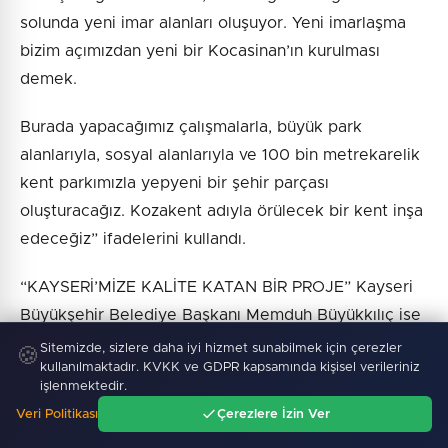
solunda yeni imar alanları oluşuyor. Yeni imarlaşma
bizim açımızdan yeni bir Kocasinan’ın kurulması
demek.
Burada yapacağımız çalışmalarla, büyük park
alanlarıyla, sosyal alanlarıyla ve 100 bin metrekarelik
kent parkımızla yepyeni bir şehir parçası
oluşturacağız. Kozakent adıyla örülecek bir kent inşa
edeceğiz” ifadelerini kullandı.
“KAYSERİ’MİZE KALİTE KATAN BİR PROJE” Kayseri
Büyükşehir Belediye Başkanı Memduh Büyükkılıç ise
Ali İhsan Alçı Bulvarı’nın şehrin ulaşım konforunu
Sitemizde, sizlere daha iyi hizmet sunabilmek için çerezler
🍪
kullanılmaktadır. KVKK ve GDPR kapsamında kişisel verileriniz
artıracağını belirterek, Başkan Çolakbayrakdar ve
işlenmektedir.
ekibini tebrik etti.
Veri Politikası
Çerezlere İzin Ver
Ana Sayfa
Gündem
Ara
Menü
Başkan Büyükkılıç, sözlerini şu şekilde sürdürdü: