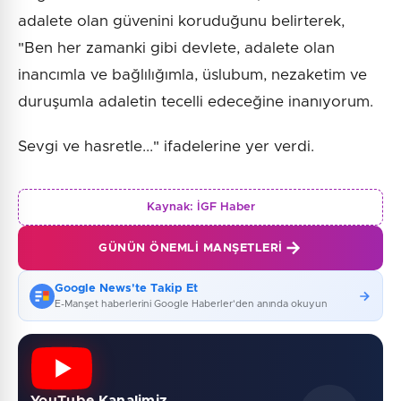
adalete olan güvenini koruduğunu belirterek,
"Ben her zamanki gibi devlete, adalete olan
inancımla ve bağlılığımla, üslubum, nezaketim ve
duruşumla adaletin tecelli edeceğine inanıyorum.
Sevgi ve hasretle..." ifadelerine yer verdi.
Kaynak:
İGF Haber
GÜNÜN ÖNEMLI MANŞETLERI
Google News'te Takip Et
E-Manşet haberlerini Google Haberler'den anında okuyun