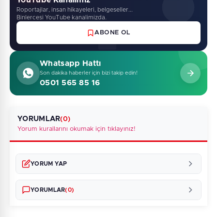
YouTube Kanalimiz
Roportajlar, insan hikayeleri, belgeseller...
Binlercesi YouTube kanalimizda.
ABONE OL
Whatsapp Hattı
Son dakika haberler için bizi takip edin!
0501 565 85 16
YORUMLAR
(0)
Yorum kurallarını okumak için tıklayınız!
YORUM YAP
YORUMLAR
(0)