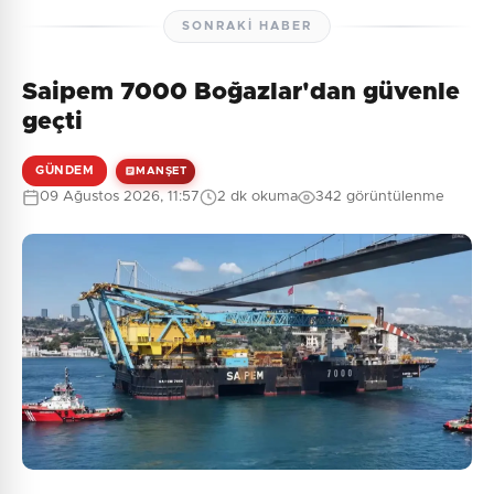
SONRAKI HABER
Saipem 7000 Boğazlar'dan güvenle
Henüz yorum yapılmamış. İlk yorumu siz yapın!
geçti
GÜNDEM
MANŞET
09 Ağustos 2026, 11:57
2 dk okuma
342 görüntülenme
0
/2000
Güvenlik Sorusu:
5 + 10 = ?
Gönder