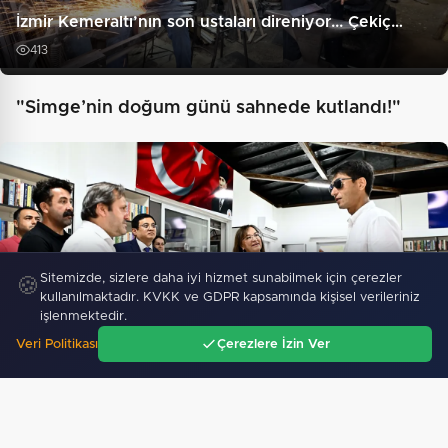
İzmir Kemeraltı’nın son ustaları direniyor... Çekiç…
413
"Simge’nin doğum günü sahnede kutlandı!"
Sitemizde, sizlere daha iyi hizmet sunabilmek için çerezler
🍪
kullanılmaktadır. KVKK ve GDPR kapsamında kişisel verileriniz
işlenmektedir.
Veri Politikası
Çerezlere İzin Ver
Aytmatov’un mirası Antalya Muratpaşa’da büyüyor
Ana Sayfa
Gündem
Ara
Menü