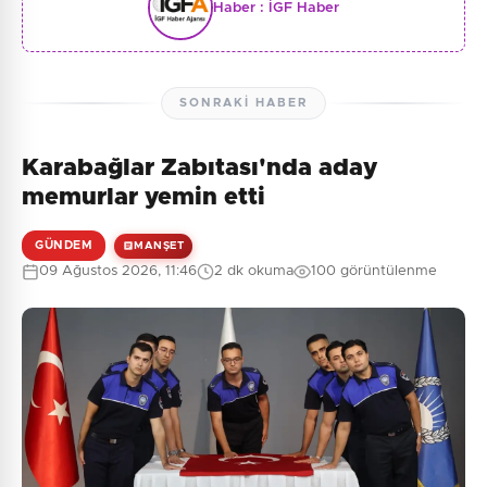
Haber :
İGF Haber
SONRAKI HABER
Karabağlar Zabıtası'nda aday
memurlar yemin etti
GÜNDEM
MANŞET
09 Ağustos 2026, 11:46
2 dk okuma
100 görüntülenme