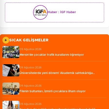
Haber :
İGF Haber
SICAK GELIŞMELER
09 Ağustos 2026
Mersin’de çocuklar trafik kurallarını öğreniyor
09 Ağustos 2026
Üniversitelerde yeni dönem! Akademik sahtekârlığa…
09 Ağustos 2026
Filenin Sultanları, İzmirli çocuklara ilham oluyor
09 Ağustos 2026