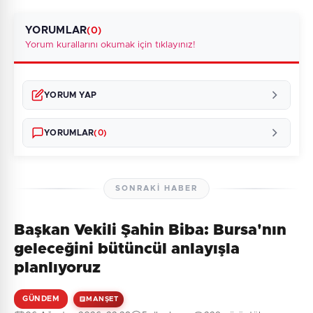
YORUMLAR
(0)
Yorum kurallarını okumak için tıklayınız!
YORUM YAP
YORUMLAR
(0)
SONRAKI HABER
Başkan Vekili Şahin Biba: Bursa'nın
Henüz yorum yapılmamış. İlk yorumu siz yapın!
geleceğini bütüncül anlayışla
planlıyoruz
GÜNDEM
MANŞET
0
/2000