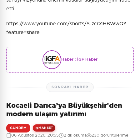
etti.
https://www.youtube.com/shorts/S-zcQ1HBWwQ?
feature=share
Haber :
İGF Haber
SONRAKI HABER
Kocaeli Darıca’ya Büyükşehir'den
modern ulaşım yatırımı
GÜNDEM
MANŞET
06 Ağustos 2026, 20:55
2 dk okuma
230 görüntülenme