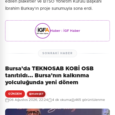
edilen plaketler ve BTSO Yönetim Kurulu Başkanı
İbrahim Burkay'ın proje sunumuyla sona erdi.
Haber :
İGF Haber
SONRAKI HABER
Bursa’da TEKNOSAB KOBİ OSB
tanıtıldı... Bursa’nın kalkınma
yolculuğunda yeni dönem
GÜNDEM
MANŞET
06 Ağustos 2026, 22:24
4 dk okuma
465 görüntülenme