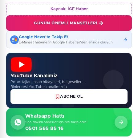
Kaynak:
İGF Haber
GÜNÜN ÖNEMLI MANŞETLERI
Google News'te Takip Et
E-Manşet haberlerini Google Haberler'den anında okuyun
YouTube Kanalimiz
Roportajlar, insan hikayeleri, belgeseller...
Binlercesi YouTube kanalimizda.
ABONE OL
Whatsapp Hattı
Son dakika haberler için bizi takip edin!
0501 565 85 16