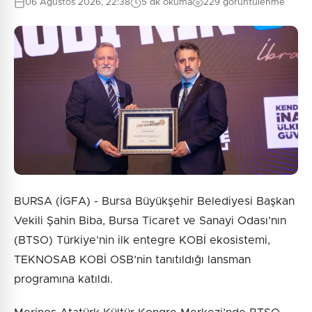
06 Ağustos 2026, 22:38
5 dk okuma
229 görüntülenme
Güvenlik Sorusu:
10 + 9 = ?
Gönder
BURSA (İGFA) - Bursa Büyükşehir Belediyesi Başkan
Vekili Şahin Biba, Bursa Ticaret ve Sanayi Odası’nın
(BTSO) Türkiye’nin ilk entegre KOBİ ekosistemi,
TEKNOSAB KOBİ OSB’nin tanıtıldığı lansman
programına katıldı.