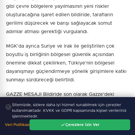
gibi çevre bölgelere yayılmasının yeni riskler
oluşturacağına işaret edilen bildiride, tarafların
gerilimi düşürecek ve barışı sağlayacak somut
adımlar atması gerektiği vurgulandı.
MGK'da ayrıca Suriye ve Irak ile geliştirilen çok
boyutlu iş birliğinin bölgesel güvenlik açısından
önemine dikkat çekilirken, Türkiye'nin bölgesel
dayanışmayı güçlendirmeye yönelik girişimlere katkı
sunmayı sürdüreceği belirtildi.
GAZZE MESAJI Bildiride son olarak Gazze'deki
gelişmelere de yer verildi.
Sitemizde, sizlere daha iyi hizmet sunabilmek için çerezler
🍪
kullanılmaktadır. KVKK ve GDPR kapsamında kişisel verileriniz
işlenmektedir.
Gazze Barış Planı kapsamında ilerleme sağlanmasına
Veri Politikası
Çerezlere İzin Ver
rağmen ateşkes ihlallerinin sürdüğü belirtilerek, İsrail
Ana Sayfa
Gündem
Ara
Menü
yönetiminin Filistin topraklarındaki yerleşim