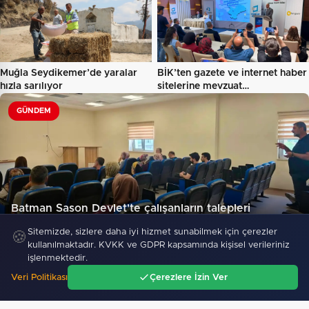
Muğla Seydikemer’de yaralar
BİK’ten gazete ve internet haber
hızla sarılıyor
sitelerine mevzuat…
GÜNDEM
Batman Sason Devlet'te çalışanların talepleri
dinlendi…
Sitemizde, sizlere daha iyi hizmet sunabilmek için çerezler
🍪
117
kullanılmaktadır. KVKK ve GDPR kapsamında kişisel verileriniz
işlenmektedir.
Veri Politikası
Çerezlere İzin Ver
"Emekli olan Polis memurlarına plaket"
Ana Sayfa
Gündem
Ara
Menü