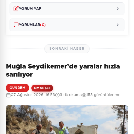
YORUM YAP
YORUMLAR
(0)
SONRAKI HABER
Muğla Seydikemer’de yaralar hızla
Henüz yorum yapılmamış. İlk yorumu siz yapın!
sarılıyor
GÜNDEM
MANŞET
07 Ağustos 2026, 16:53
3 dk okuma
153 görüntülenme
0
/2000
Güvenlik Sorusu:
3 + 4 = ?