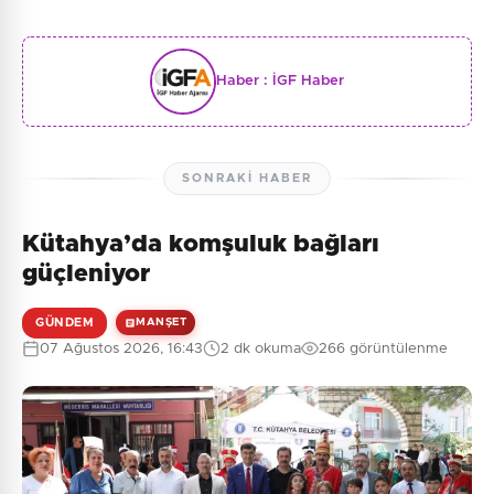
Haber :
İGF Haber
SONRAKI HABER
Kütahya’da komşuluk bağları
güçleniyor
GÜNDEM
MANŞET
07 Ağustos 2026, 16:43
2 dk okuma
266 görüntülenme