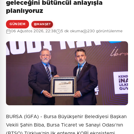
geleceğini bütüncül anlayışla
planlıyoruz
GÜNDEM
MANŞET
0
/2000
06 Ağustos 2026, 22:38
5 dk okuma
230 görüntülenme
Güvenlik Sorusu:
7 + 4 = ?
Gönder
BURSA (İGFA) - Bursa Büyükşehir Belediyesi Başkan
Vekili Şahin Biba, Bursa Ticaret ve Sanayi Odası’nın
(BTSO) Türkiye’nin ilk entegre KOBİ ekosistemi,