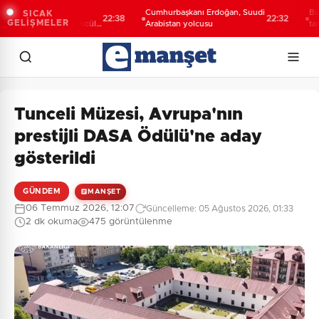
li Şahin Biba:
Cumhurbaşkanı Erdoğan, Suudi
Bursa’da
SICAK
22:38
22:32
GELİŞMELER
eleceğini bütüncül
Arabistan yolcusu
tanıtıldı.
anlıyoruz
yolculuğ
Tunceli Müzesi, Avrupa'nın
prestijli DASA Ödülü'ne aday
gösterildi
GÜNDEM
MANŞET
06 Temmuz 2026, 12:07
Güncelleme: 05 Ağustos 2026, 01:33
2 dk okuma
475 görüntülenme