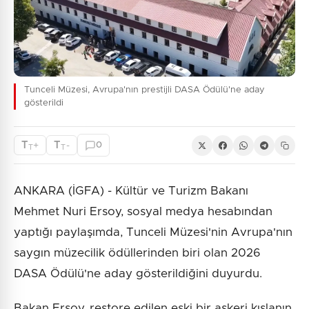
Tunceli Müzesi, Avrupa'nın prestijli DASA Ödülü'ne aday
gösterildi
T
T
+
-
0
T
T
ANKARA (İGFA) - Kültür ve Turizm Bakanı
Mehmet Nuri Ersoy, sosyal medya hesabından
yaptığı paylaşımda, Tunceli Müzesi'nin Avrupa'nın
saygın müzecilik ödüllerinden biri olan 2026
DASA Ödülü'ne aday gösterildiğini duyurdu.
Bakan Ersoy, restore edilen eski bir askeri kışlanın