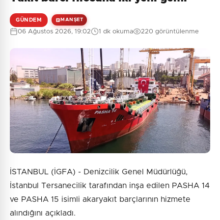
GÜNDEM
MANŞET
06 Ağustos 2026, 19:02
1 dk okuma
220 görüntülenme
İSTANBUL (İGFA) - Denizcilik Genel Müdürlüğü,
İstanbul Tersanecilik tarafından inşa edilen PASHA 14
ve PASHA 15 isimli akaryakıt barçlarının hizmete
alındığını açıkladı.