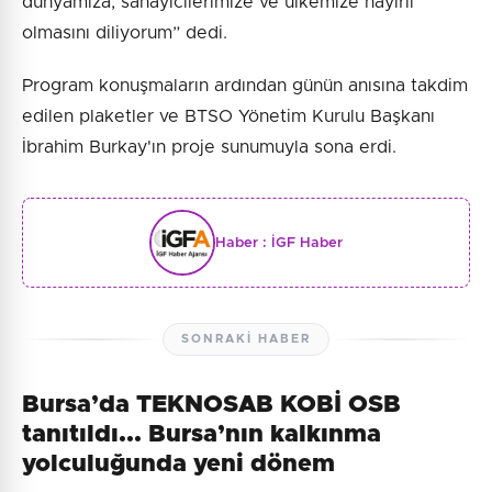
dünyamıza, sanayicilerimize ve ülkemize hayırlı
olmasını diliyorum” dedi.
Program konuşmaların ardından günün anısına takdim
edilen plaketler ve BTSO Yönetim Kurulu Başkanı
İbrahim Burkay'ın proje sunumuyla sona erdi.
Haber :
İGF Haber
SONRAKI HABER
Bursa’da TEKNOSAB KOBİ OSB
tanıtıldı... Bursa’nın kalkınma
yolculuğunda yeni dönem