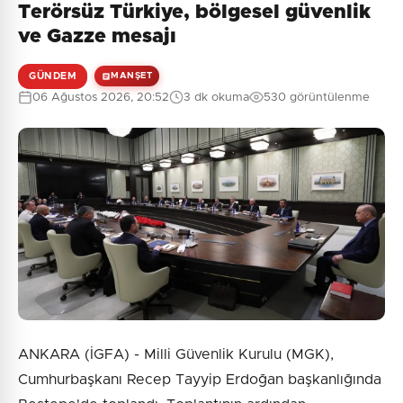
Terörsüz Türkiye, bölgesel güvenlik
ve Gazze mesajı
GÜNDEM
MANŞET
06 Ağustos 2026, 20:52
3 dk okuma
530 görüntülenme
ANKARA (İGFA) - Milli Güvenlik Kurulu (MGK),
Cumhurbaşkanı Recep Tayyip Erdoğan başkanlığında