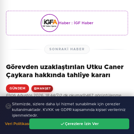
Haber :
İGF Haber
SONRAKI HABER
Görevden uzaklaştırılan Utku Caner
Çaykara hakkında tahliye kararı
GÜNDEM
MANŞET
06 Ağustos 2026, 18:44
2 dk okuma
467 görüntülenme
Sitemizde, sizlere daha iyi hizmet sunabilmek için çerezler
🍪
kullanılmaktadır. KVKK ve GDPR kapsamında kişisel verileriniz
işlenmektedir.
Veri Politikası
Çerezlere İzin Ver
Ana Sayfa
Gündem
Ara
Menü