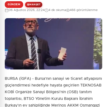
GÜNDEM
MANŞET
06 Ağustos 2026, 22:24
4 dk okuma
466 görüntülenme
BURSA (İGFA) - Bursa’nın sanayi ve ticaret altyapısını
güçlendirmesi hedefiyle hayata geçirilen TEKNOSAB
KOBİ Organize Sanayi Bölgesi’nin (OSB) tanıtım
toplantısı, BTSO Yönetim Kurulu Başkanı İbrahim
Burkay’ın ev sahipliğinde Merinos AKKM Osmangazi