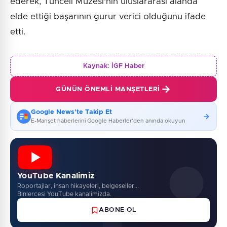
ederek, Tunceli Müzesi'nin uluslararası alanda
elde ettiği başarının gurur verici olduğunu ifade
etti.
Kaynak:
İGF Haber
GÜNÜN ÖNEMLI MANŞETLERI
Google News'te Takip Et
E-Manşet haberlerini Google Haberler'den anında okuyun
YouTube Kanalimiz
Roportajlar, insan hikayeleri, belgeseller...
Binlercesi YouTube kanalimizda.
ABONE OL