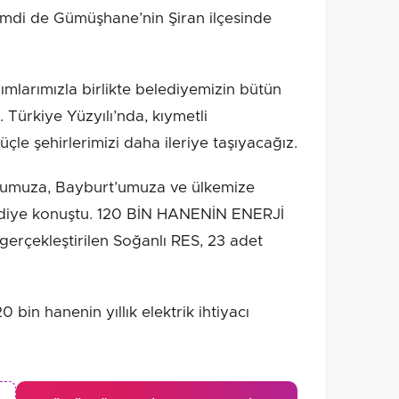
Şimdi de Gümüşhane’nin Şiran ilçesinde
mlarımızla birlikte belediyemizin bütün
z. Türkiye Yüzyılı’nda, kıymetli
e şehirlerimizi daha ileriye taşıyacağız.
n’umuza, Bayburt’umuza ve ülkemize
m" diye konuştu. 120 BİN HANENİN ENERJİ
erçekleştirilen Soğanlı RES, 23 adet
0 bin hanenin yıllık elektrik ihtiyacı