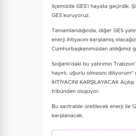
ilçemizde GES’i hayata geçirdik. 
GES kuruyoruz.
Tamamlandığında, diğer GES yatırı
enerji ihtiyacını karşılamış olacağı
Cumhurbaşkanımızdan aldığımız güçl
Soğanlı'daki bu yatırımın Trabzo
hayırlı, uğurlu olmasını diliyoru
İHTİYACINI KARŞILAYACAK Açılışı g
tribünden oluşuyor.
Bu santralde üretilecek enerji ile 12
karşılanacak.