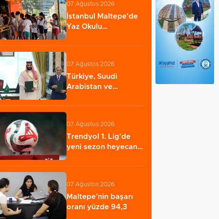
07 Ağustos 2026
İstanbul Maltepe'de
Yaz Okulu
öğrencilerine afet
bilinci…
07 Ağustos 2026
Türkiye, Suudi
Arabistan ve
Pakistan arasında
ortak…
07 Ağustos 2026
Trendyol 1. Lig'de
yeni sezon heyecanı
başlıyor
07 Ağustos 2026
Maltepe'nin başarı
oranı yüzde 94,3