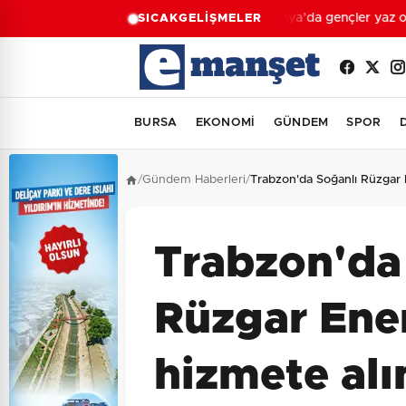
Konya’da gençler yaz oku
SICAK
GELİŞMELER
BURSA
EKONOMİ
GÜNDEM
SPOR
/
Gündem Haberleri
/
Trabzon'da Soğanlı Rüzgar E
Trabzon'da
Rüzgar Ener
hizmete alı