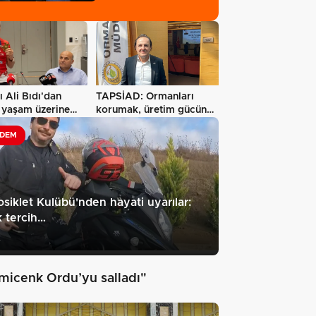
ı Ali Bıdı'dan
TAPSİAD: Ormanları
ı yaşam üzerine
korumak, üretim gücünü
…
korumaktır…
DEM
siklet Kulübü'nden hayati uyarılar:
 tercih…
2
micenk Ordu’yu salladı"