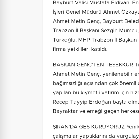
Bayburt Valisi Mustafa Eldivan, Ene
İşleri Genel Müdürü Ahmet Özkay
Ahmet Metin Genç, Bayburt Beled
Trabzon İl Başkanı Sezgin Mumcu, 
Türkoğlu, MHP Trabzon İl Başkan V
firma yetkilileri katıldı.
BAŞKAN GENÇ’TEN TEŞEKKÜR Trab
Ahmet Metin Genç, yenilenebilir ene
bağımsızlığı açısından çok öneml
yapılan bu kıymetli yatırım için h
Recep Tayyip Erdoğan başta olmak
Bayraktar ve emeği geçen herkese
ŞİRAN'DA GES KURUYORUZ Yenilene
çalışmalar yaptıklarını da vurgul