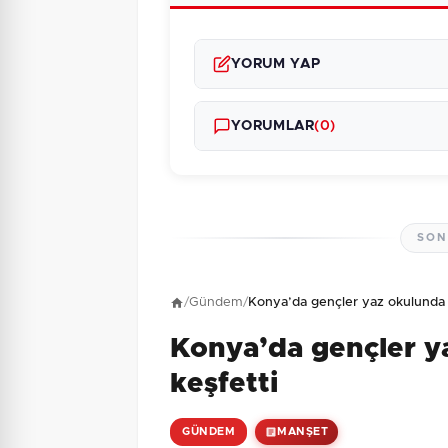
YORUM YAP
YORUMLAR
(0)
SON
Henüz yorum yapı
/
Gündem
/
Konya’da gençler yaz okulunda ş
Konya’da gençler y
10 + 8 = ?
Güvenlik Sorusu:
keşfetti
GÜNDEM
MANŞET