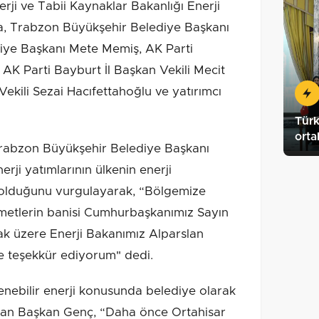
rji ve Tabii Kaynaklar Bakanlığı Enerji
a, Trabzon Büyükşehir Belediye Başkanı
iye Başkanı Mete Memiş, AK Parti
AK Parti Bayburt İl Başkan Vekili Mecit
ekili Sezai Hacıfettahoğlu ve yatırımcı
Türk
ort
zon Büyükşehir Belediye Başkanı
rji yatımlarının ülkenin enerji
i olduğunu vurgulayarak, “Bölgemize
izmetlerin banisi Cumhurbaşkanımız Sayın
 üzere Enerji Bakanımız Alparslan
 teşekkür ediyorum" dedi.
bilir enerji konusunda belediye olarak
ayan Başkan Genç, “Daha önce Ortahisar