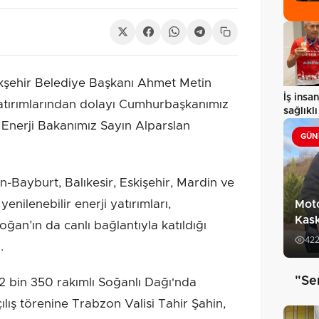
şehir Belediye Başkanı Ahmet Metin
İş insan
yatırımlarından dolayı Cumhurbaşkanımız
sağlıkl
Enerji Bakanımız Sayın Alparslan
dikkat
GÜN
n-Bayburt, Balıkesir, Eskişehir, Mardin ve
yenilenebilir enerji yatırımları,
Moto
Kask
n’ın da canlı bağlantıyla katıldığı
42
.
"Se
2 bin 350 rakımlı Soğanlı Dağı'nda
çılış törenine Trabzon Valisi Tahir Şahin,