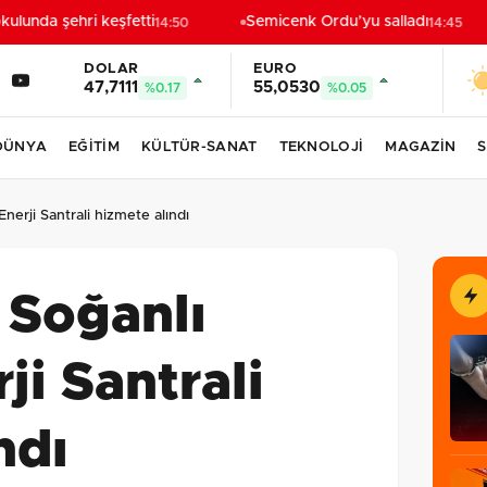
lunda şehri keşfetti
Semicenk Ordu’yu salladı
14:50
14:45
DOLAR
EURO
47,7111
55,0530
%0.17
%0.05
DÜNYA
EĞİTİM
KÜLTÜR-SANAT
TEKNOLOJİ
MAGAZİN
S
nerji Santrali hizmete alındı
 Soğanlı
ji Santrali
ndı