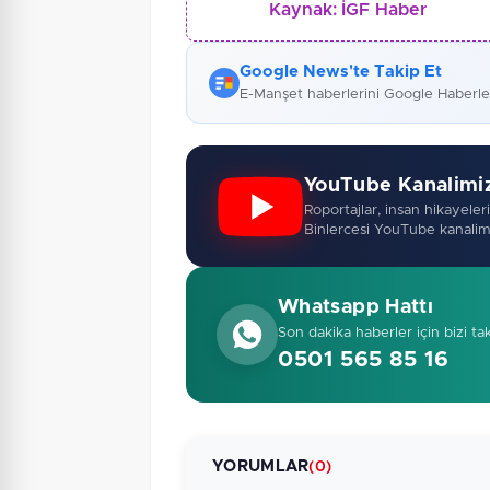
Kaynak:
İGF Haber
Google News'te Takip Et
E-Manşet haberlerini Google Haberl
YouTube Kanalimi
Roportajlar, insan hikayeleri,
Binlercesi YouTube kanalim
Whatsapp Hattı
Son dakika haberler için bizi ta
0501 565 85 16
YORUMLAR
(0)