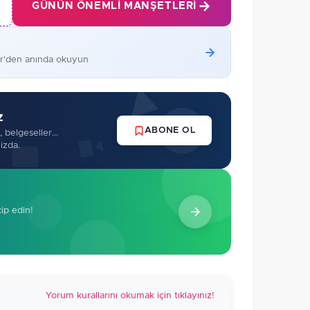
GÜNÜN ÖNEMLI MANŞETLERI
er'den anında okuyun
z
ABONE OL
 belgeseller...
izda.
kip edin!
Yorum kurallarını okumak için tıklayınız!