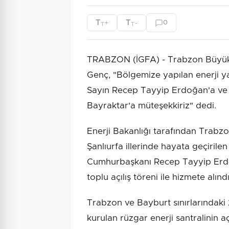
T
T
+
-
0
T
T
TRABZON (İGFA) - Trabzon Büyük
Genç, "Bölgemize yapılan enerji 
Sayın Recep Tayyip Erdoğan'a ve 
Bayraktar'a müteşekkiriz" dedi.
Enerji Bakanlığı tarafından Trabzo
Şanlıurfa illerinde hayata geçirilen 
Cumhurbaşkanı Recep Tayyip Erdoğa
toplu açılış töreni ile hizmete alındı
Trabzon ve Bayburt sınırlarındaki 
kurulan rüzgar enerji santralinin a