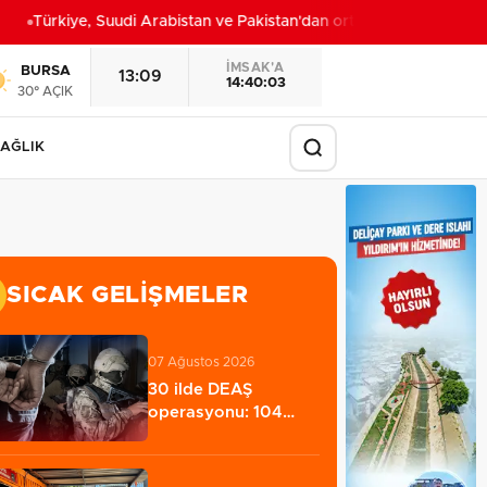
Türkiye, Suudi Arabistan ve Pakistan'dan ortak savunma anlaşma
İMSAK'A
BURSA
13:09
14:40:02
30° AÇIK
AĞLIK
SICAK GELIŞMELER
07 Ağustos 2026
30 ilde DEAŞ
operasyonu: 104
şüpheli gözaltına
alındı…