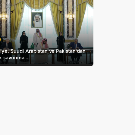
iye, Suudi Arabistan ve Pakistan'dan
ak savunma…