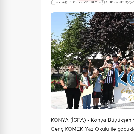
07 Ağustos 2026, 14:50
3 dk okuma
2
KONYA (İGFA) - Konya Büyükşehir 
Genç KOMEK Yaz Okulu ile çocukla