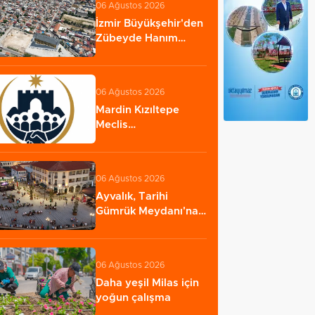
06 Ağustos 2026
İzmir Büyükşehir'den
Zübeyde Hanım
Stadı açıklaması…
06 Ağustos 2026
Mardin Kızıltepe
Meclis
Platformu’ndan
'sanal kumar'…
06 Ağustos 2026
Ayvalık, Tarihi
Gümrük Meydanı'na
kavuştu
06 Ağustos 2026
Daha yeşil Milas için
yoğun çalışma