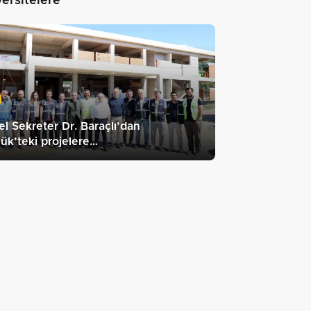
versitelere"
l Sekreter Dr. Baraçlı’dan
ük’teki projelere…