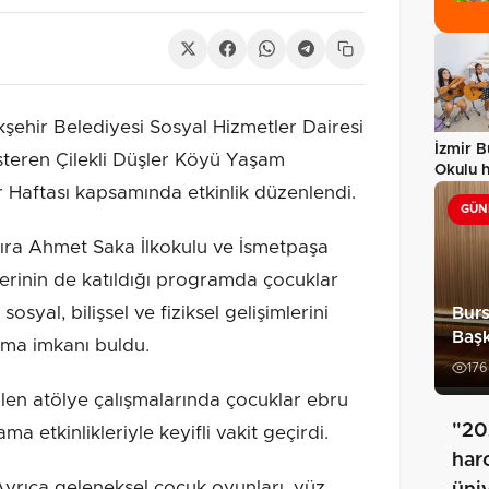
hir Belediyesi Sosyal Hizmetler Dairesi
İzmir B
steren Çilekli Düşler Köyü Yaşam
Okulu 
r Haftası kapsamında etkinlik düzenlendi.
hem…
GÜN
sıra Ahmet Saka İlkokulu ve İsmetpaşa
ilerinin de katıldığı programda çocuklar
al, bilişsel ve fiziksel gelişimlerini
Burs
Baş
ılma imkanı buldu.
176
en atölye çalışmalarında çocuklar ebru
"20
a etkinlikleriyle keyifli vakit geçirdi.
har
ıca geleneksel çocuk oyunları, yüz