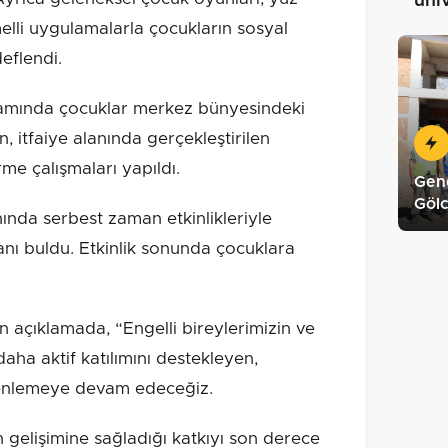
üni
elli uygulamalarla çocukların sosyal
deflendi.
apsamında çocuklar merkez bünyesindeki
, itfaiye alanında gerçekleştirilen
rme çalışmaları yapıldı.
Gene
Gölc
nda serbest zaman etkinlikleriyle
anı buldu. Etkinlik sonunda çocuklara
 açıklamada, “Engelli bireylerimizin ve
aha aktif katılımını destekleyen,
düzenlemeye devam edeceğiz.
 gelişimine sağladığı katkıyı son derece