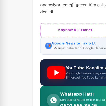
önemsiyor, emeği geçen tüm çalış
denildi.
Kaynak:
İGF Haber
Google News'te Takip Et
E-Manşet haberlerini Google Haberl
YouTube Kanalimi
Roportajlar, insan hikayeleri,
Binlercesi YouTube kanalim
Whatsapp Hattı
Son dakika haberler için bizi ta
0501 565 85 16