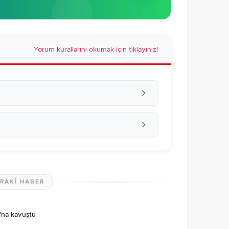
Yorum kurallarını okumak için tıklayınız!
RAKI HABER
lmamış. İlk yorumu siz yapın!
'na kavuştu
0
/2000