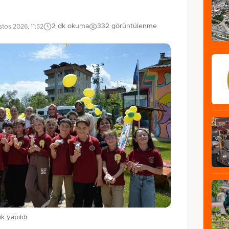
2 dk okuma
332 görüntülenme
tos 2026, 11:52
ik yapıldı