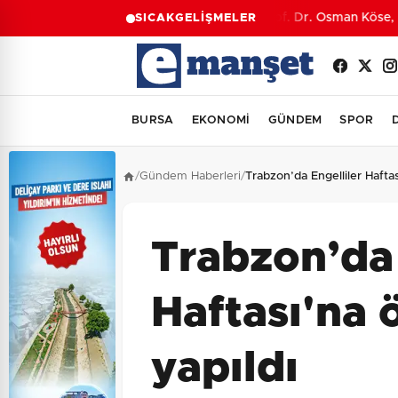
Prof. Dr. Osman Köse, M
SICAK
GELİŞMELER
BURSA
EKONOMİ
GÜNDEM
SPOR
/
Gündem Haberleri
/
Trabzon’da Engelliler Haftası
Trabzon’da 
Haftası'na ö
yapıldı