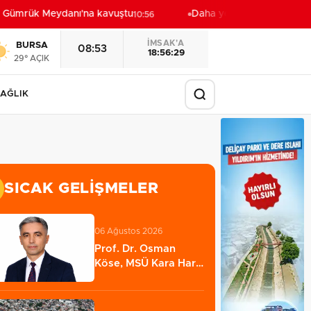
 Gümrük Meydanı'na kavuştu
Daha yeşil Milas için yoğun 
10:56
İMSAK'A
BURSA
08:53
18:56:27
29° AÇIK
AĞLIK
SICAK GELIŞMELER
06 Ağustos 2026
Prof. Dr. Osman
Köse, MSÜ Kara Harp
Okulu Dekanlığına…