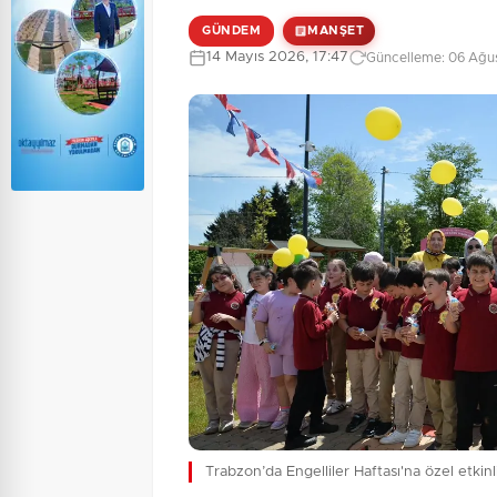
GÜNDEM
MANŞET
14 Mayıs 2026, 17:47
Güncelleme: 06 Ağus
Trabzon’da Engelliler Haftası'na özel etkinl