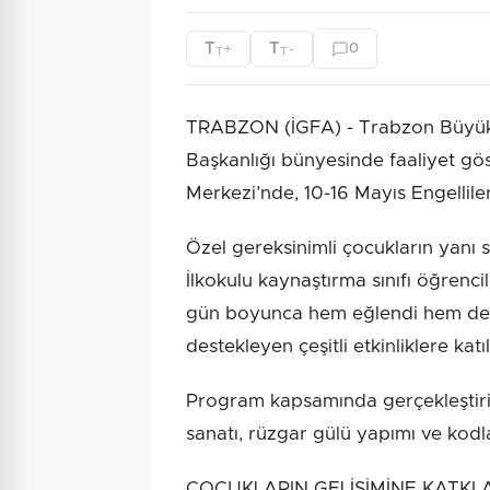
T
T
+
-
0
T
T
TRABZON (İGFA) - Trabzon Büyükşe
Başkanlığı bünyesinde faaliyet gö
Merkezi’nde, 10-16 Mayıs Engellile
Özel gereksinimli çocukların yanı 
İlkokulu kaynaştırma sınıfı öğrenc
gün boyunca hem eğlendi hem de sosy
destekleyen çeşitli etkinliklere kat
Program kapsamında gerçekleştiril
sanatı, rüzgar gülü yapımı ve kodlam
ÇOCUKLARIN GELİŞİMİNE KATKI Ayr