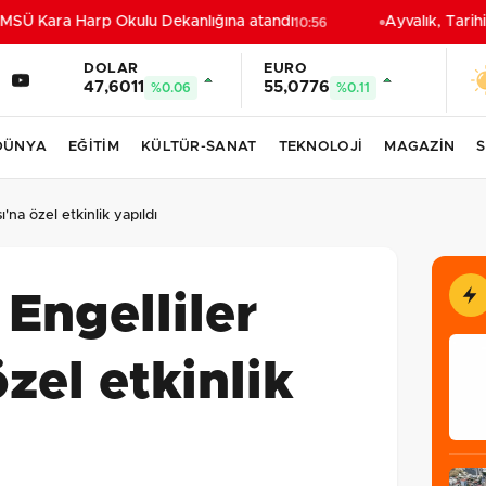
SÜ Kara Harp Okulu Dekanlığına atandı
Ayvalık, Tarihi
10:56
DOLAR
EURO
47,6011
55,0776
%0.06
%0.11
DÜNYA
EĞİTİM
KÜLTÜR-SANAT
TEKNOLOJİ
MAGAZİN
S
'na özel etkinlik yapıldı
Engelliler
zel etkinlik