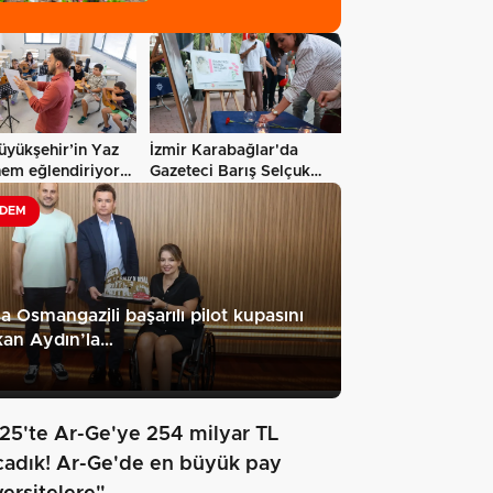
üyükşehir’in Yaz
İzmir Karabağlar'da
hem eğlendiriyor
Gazeteci Barış Selçuk
saygıyla…
DEM
a Osmangazili başarılı pilot kupasını
kan Aydın’la…
25'te Ar-Ge'ye 254 milyar TL
cadık! Ar-Ge'de en büyük pay