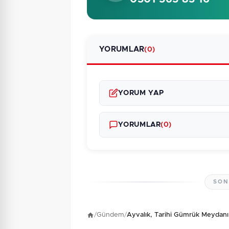
YORUMLAR
(0)
YORUM YAP
YORUMLAR
(0)
SON
Henüz yorum yapı
/
Gündem
/
Ayvalık, Tarihi Gümrük Meydanı