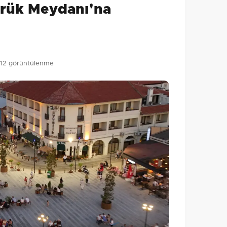
mrük Meydanı'na
Gönder
12 görüntülenme