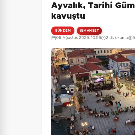
Ayvalık, Tarihi Gü
7 + 3 = ?
Güvenlik Sorusu:
kavuştu
GÜNDEM
MANŞET
06 Ağustos 2026, 10:56
2 dk okuma
5