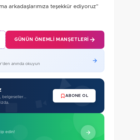
ma arkadaşlarımıza teşekkür ediyoruz”
GÜNÜN ÖNEMLI MANŞETLERI
er'den anında okuyun
z
ABONE OL
 belgeseller...
izda.
kip edin!