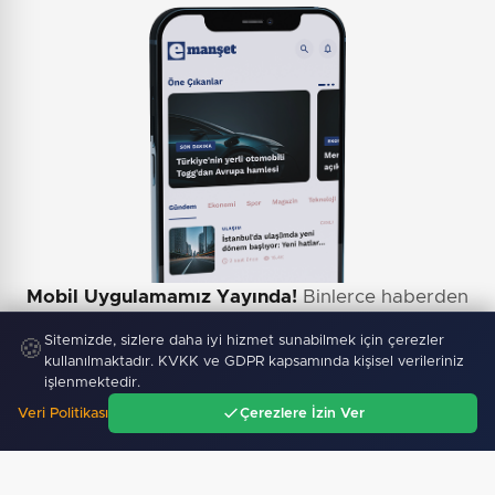
Mobil Uygulamamız Yayında!
Binlerce haberden
anında haberdar ol, ilgi alanına göre haber oku.
Sitemizde, sizlere daha iyi hizmet sunabilmek için çerezler
🍪
kullanılmaktadır. KVKK ve GDPR kapsamında kişisel verileriniz
işlenmektedir.
Veri Politikası
Çerezlere İzin Ver
Ana Sayfa
Gündem
Ara
Menü