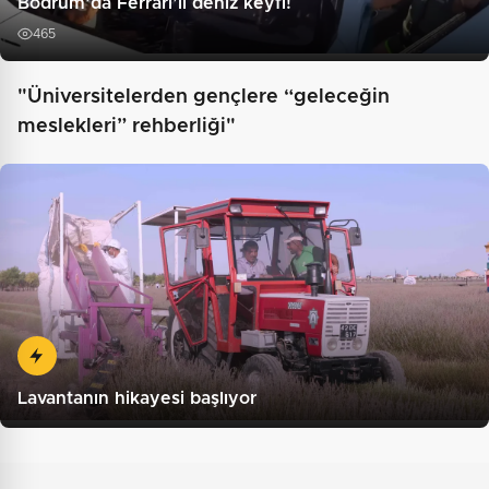
Bodrum’da Ferrari’li deniz keyfi!
465
"Üniversitelerden gençlere “geleceğin
meslekleri” rehberliği"
Lavantanın hikayesi başlıyor