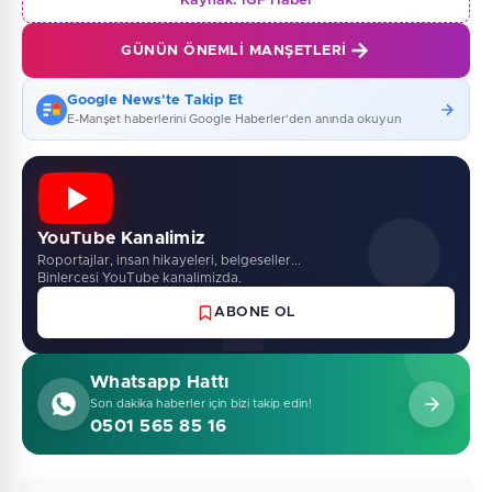
Kaynak:
İGF Haber
GÜNÜN ÖNEMLI MANŞETLERI
Google News'te Takip Et
E-Manşet haberlerini Google Haberler'den anında okuyun
YouTube Kanalimiz
Roportajlar, insan hikayeleri, belgeseller...
Binlercesi YouTube kanalimizda.
ABONE OL
Whatsapp Hattı
Son dakika haberler için bizi takip edin!
0501 565 85 16