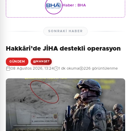
Haber :
BHA
SONRAKI HABER
Hakkâri’de JİHA destekli operasyon
GÜNDEM
MANŞET
08 Ağustos 2026, 13:24
1 dk okuma
226 görüntülenme