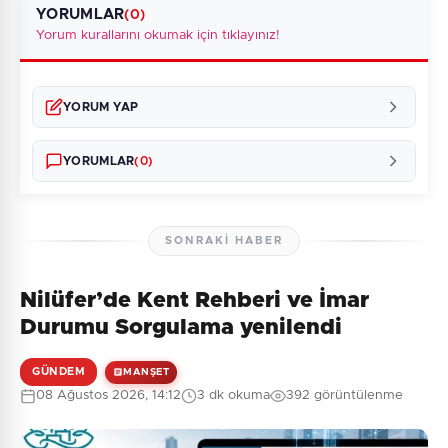
YORUMLAR
(0)
Yorum kurallarını okumak için tıklayınız!
YORUM YAP
YORUMLAR
(0)
SONRAKI HABER
Nilüfer’de Kent Rehberi ve İmar
Henüz yorum yapılmamış. İlk yorumu siz yapın!
Durumu Sorgulama yenilendi
GÜNDEM
MANŞET
08 Ağustos 2026, 14:12
3 dk okuma
392 görüntülenme
0
/2000
Güvenlik Sorusu: