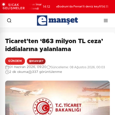
er’de Kent Rehberi ve İmar
Jan
SICAK
14:12
Bodrum’da Ferrari’li deniz keyfi!
14:11
GELİŞMELER
u Sorgulama yenilendi
ope
yak
Ticaret'ten ‘863 milyon TL ceza’
iddialarına yalanlama
GÜNDEM
MANŞET
01 Haziran 2026, 09:20
Güncelleme: 08 Ağustos 2026, 00:03
2 dk okuma
337 görüntülenme