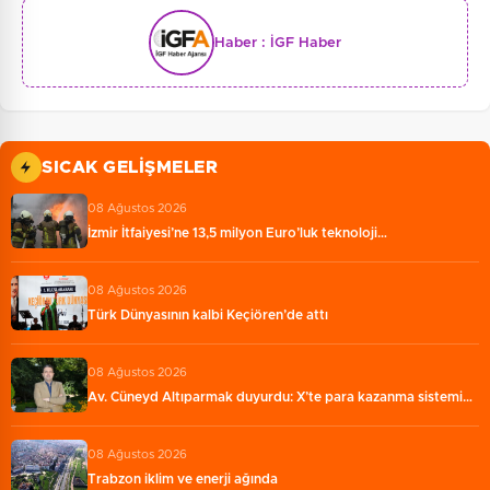
Haber :
İGF Haber
SICAK GELIŞMELER
08 Ağustos 2026
İzmir İtfaiyesi’ne 13,5 milyon Euro’luk teknoloji…
08 Ağustos 2026
Türk Dünyasının kalbi Keçiören’de attı
08 Ağustos 2026
Av. Cüneyd Altıparmak duyurdu: X’te para kazanma sistemi…
08 Ağustos 2026
Trabzon iklim ve enerji ağında