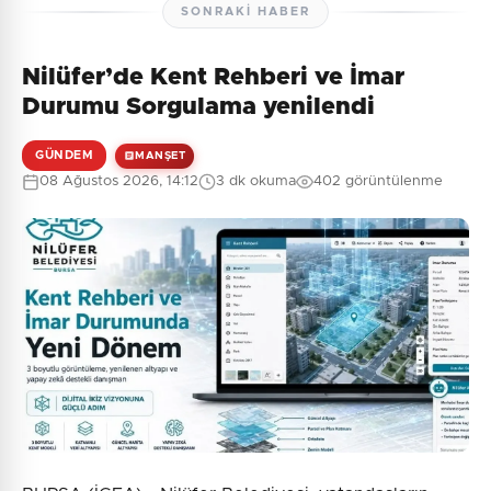
SONRAKI HABER
Nilüfer’de Kent Rehberi ve İmar
Henüz yorum yapılmamış. İlk yorumu siz yapın!
Durumu Sorgulama yenilendi
GÜNDEM
MANŞET
08 Ağustos 2026, 14:12
3 dk okuma
402 görüntülenme
0
/2000
Güvenlik Sorusu:
3 + 2 = ?
Gönder