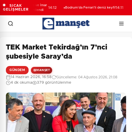
r’de Kent Rehberi ve İmar
Jan
SICAK
14:12
Bodrum’da Ferrari’li deniz keyfi!
14:11
GELİŞMELER
u Sorgulama yenilendi
ope
yak
TEK Market Tekirdağ’ın 7’nci
şubesiyle Saray’da
GÜNDEM
MANŞET
14 Haziran 2026, 16:58
Güncelleme: 04 Ağustos 2026, 21:08
4 dk okuma
379 görüntülenme