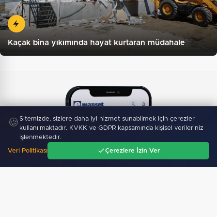
Kaçak bina yıkımında hayat kurtaran müdahale
Sitemizde, sizlere daha iyi hizmet sunabilmek için çerezler
🍪
kullanılmaktadır. KVKK ve GDPR kapsamında kişisel verileriniz
işlenmektedir.
Veri Politikası
Çerezlere İzin Ver
Ana Sayfa
Gündem
Ara
Menü
Mobil Uygulamamız Yayında!
Binlerce haberden