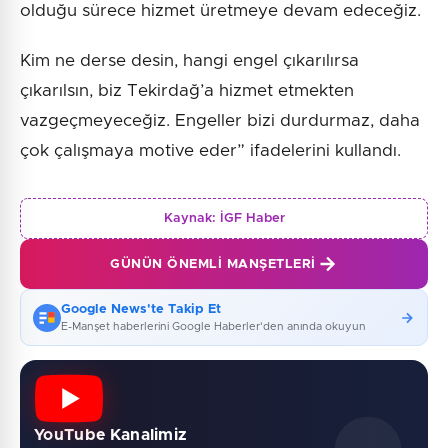
olduğu sürece hizmet üretmeye devam edeceğiz.
Kim ne derse desin, hangi engel çıkarılırsa
çıkarılsın, biz Tekirdağ’a hizmet etmekten
vazgeçmeyeceğiz. Engeller bizi durdurmaz, daha
çok çalışmaya motive eder” ifadelerini kullandı.
Kaynak:
İGF Haber
GÜNÜN ÖNEMLI MANŞETLERI
Google News'te Takip Et
E-Manşet haberlerini Google Haberler'den anında okuyun
YouTube Kanalimiz