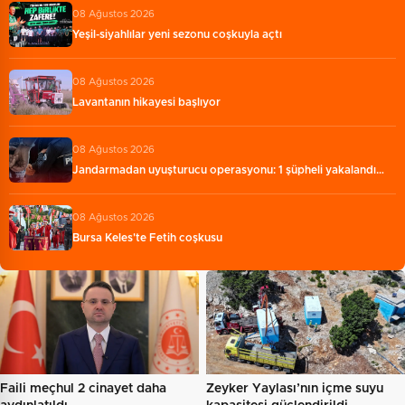
08 Ağustos 2026
Yeşil-siyahlılar yeni sezonu coşkuyla açtı
08 Ağustos 2026
Lavantanın hikayesi başlıyor
08 Ağustos 2026
Jandarmadan uyuşturucu operasyonu: 1 şüpheli yakalandı…
08 Ağustos 2026
Bursa Keles'te Fetih coşkusu
Faili meçhul 2 cinayet daha
Zeyker Yaylası’nın içme suyu