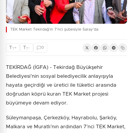
TEK Market Tekirdağ’ın 7’nci şubesiyle Saray’da
T
T
+
-
0
T
T
TEKİRDAĞ (İGFA) - Tekirdağ Büyükşehir
Belediyesi’nin sosyal belediyecilik anlayışıyla
hayata geçirdiği ve üretici ile tüketici arasında
doğrudan köprü kuran TEK Market projesi
büyümeye devam ediyor.
Süleymanpaşa, Çerkezköy, Hayrabolu, Şarköy,
Malkara ve Muratlı’nın ardından 7’nci TEK Market,