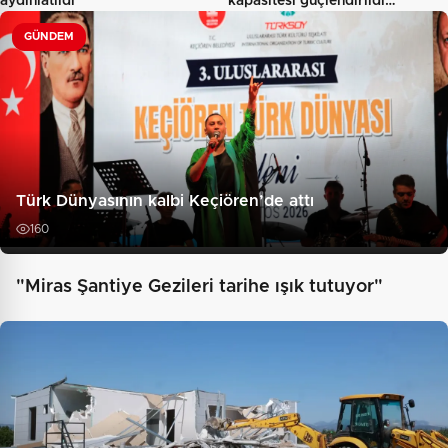
aydınlatıldı
kapasitesi güçlendirildi…
GÜNDEM
Türk Dünyasının kalbi Keçiören’de attı
160
"Miras Şantiye Gezileri tarihe ışık tutuyor"