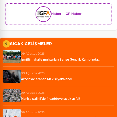
Haber :
İGF Haber
SICAK GELIŞMELER
09 Ağustos 2026
İzmitli mahalle muhtarları Sarısu Gençlik Kampı’nda…
09 Ağustos 2026
Artvin’de aranan 68 kişi yakalandı
09 Ağustos 2026
Manisa Salihli’de 4 caddeye sıcak asfalt
09 Ağustos 2026