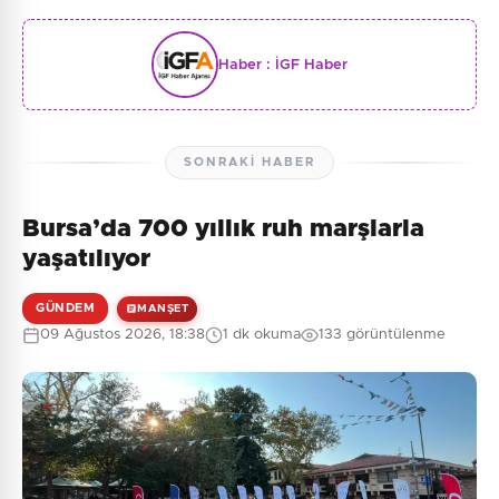
Haber :
İGF Haber
SONRAKI HABER
Bursa’da 700 yıllık ruh marşlarla
yaşatılıyor
GÜNDEM
MANŞET
09 Ağustos 2026, 18:38
1 dk okuma
133 görüntülenme