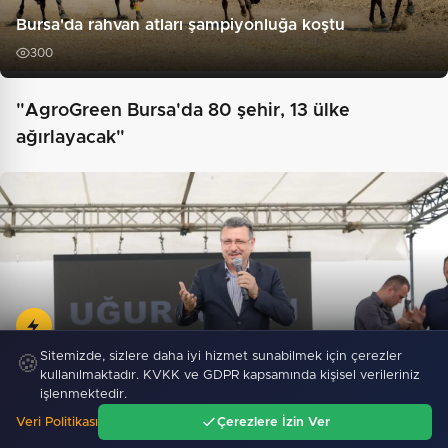
Bursa'da rahvan atları şampiyonluğa koştu
300
"AgroGreen Bursa'da 80 şehir, 13 ülke
ağırlayacak"
Sitemizde, sizlere daha iyi hizmet sunabilmek için çerezler
🍪
Başkan Genç’ten Madur Dağı’nda 14 kilometrelik
kullanılmaktadır. KVKK ve GDPR kapsamında kişisel verileriniz
asfalt…
işlenmektedir.
Veri Politikası
Çerezlere İzin Ver
Ana Sayfa
Gündem
Ara
Menü