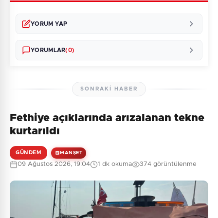
YORUM YAP
YORUMLAR
(0)
SONRAKI HABER
Fethiye açıklarında arızalanan tekne
Henüz yorum yapılmamış. İlk yorumu siz yapın!
kurtarıldı
GÜNDEM
MANŞET
09 Ağustos 2026, 19:04
1 dk okuma
374 görüntülenme
0
/2000
Güvenlik Sorusu:
5 + 10 = ?