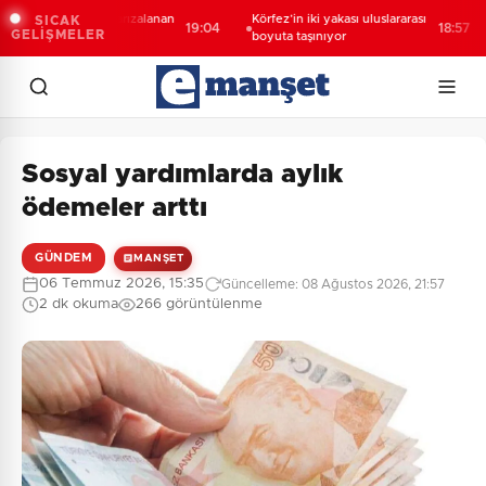
hiye açıklarında arızalanan
Körfez’in iki yakası uluslararası
SICAK
19:04
18:57
GELİŞMELER
ne kurtarıldı
boyuta taşınıyor
Sosyal yardımlarda aylık
ödemeler arttı
GÜNDEM
MANŞET
06 Temmuz 2026, 15:35
Güncelleme: 08 Ağustos 2026, 21:57
2 dk okuma
266 görüntülenme