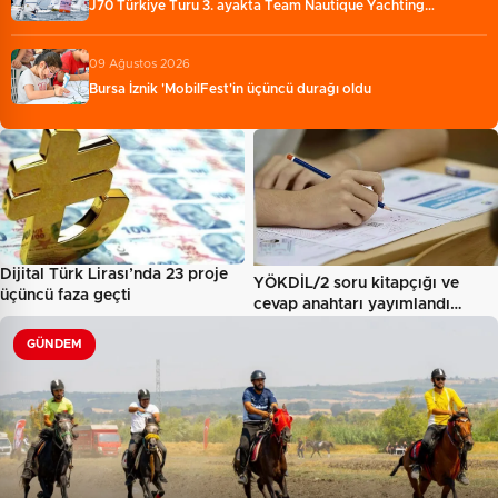
J70 Türkiye Turu 3. ayakta Team Nautique Yachting…
09 Ağustos 2026
Bursa İznik 'MobilFest'in üçüncü durağı oldu
Dijital Türk Lirası’nda 23 proje
YÖKDİL/2 soru kitapçığı ve
üçüncü faza geçti
cevap anahtarı yayımlandı…
GÜNDEM