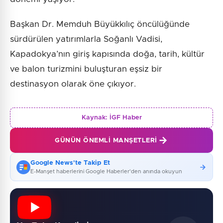
Başkan Dr. Memduh Büyükkılıç öncülüğünde
sürdürülen yatırımlarla Soğanlı Vadisi,
Kapadokya’nın giriş kapısında doğa, tarih, kültür
ve balon turizmini buluşturan eşsiz bir
destinasyon olarak öne çıkıyor.
Kaynak:
İGF Haber
GÜNÜN ÖNEMLI MANŞETLERI
Google News'te Takip Et
E-Manşet haberlerini Google Haberler'den anında okuyun