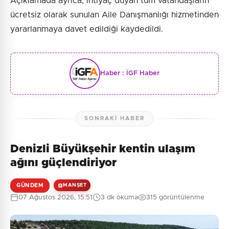
Açıklamada ayrıca, ihtiyaç duyan tüm vatandaşların
ücretsiz olarak sunulan Aile Danışmanlığı hizmetinden
yararlanmaya davet edildiği kaydedildi.
Haber :
İGF Haber
SONRAKI HABER
Denizli Büyükşehir kentin ulaşım
ağını güçlendiriyor
GÜNDEM
MANŞET
07 Ağustos 2026, 15:51
3 dk okuma
315 görüntülenme