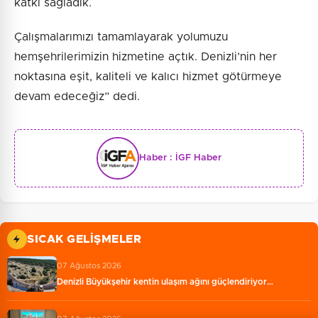
katkı sağladık.
Çalışmalarımızı tamamlayarak yolumuzu
hemşehrilerimizin hizmetine açtık. Denizli’nin her
noktasına eşit, kaliteli ve kalıcı hizmet götürmeye
devam edeceğiz” dedi.
Haber :
İGF Haber
SICAK GELIŞMELER
07 Ağustos 2026
Denizli Büyükşehir kentin ulaşım ağını güçlendiriyor…