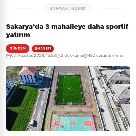
SONRAKI HABER
Sakarya’da 3 mahalleye daha sportif
Henüz yorum yapılmamış. İlk yorumu siz yapın!
yatırım
GÜNDEM
MANŞET
07 Ağustos 2026, 15:58
2 dk okuma
432 görüntülenme
0
/2000
Güvenlik Sorusu:
7 + 7 = ?
Gönder