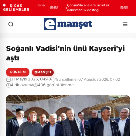
a’da 3 mahalleye daha
Çorum'da ailelere ücretsiz
Deni
SICAK
15:58
15:55
GELİŞMELER
 yatırım
danışmanlık desteği
ulaş
Soğanlı Vadisi'nin ünü Kayseri'yi
aştı
GÜNDEM
MANŞET
31 Mayıs 2026, 04:48
Güncelleme: 07 Ağustos 2026, 07:02
4 dk okuma
406 görüntülenme