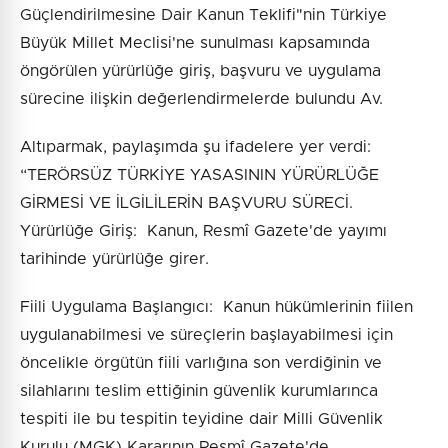
Güçlendirilmesine Dair Kanun Teklifi"nin Türkiye
Büyük Millet Meclisi'ne sunulması kapsamında
öngörülen yürürlüğe giriş, başvuru ve uygulama
sürecine ilişkin değerlendirmelerde bulundu Av.
Altıparmak, paylaşımda şu ifadelere yer verdi:
“TERÖRSÜZ TÜRKİYE YASASININ YÜRÜRLÜĞE
GİRMESİ VE İLGİLİLERİN BAŞVURU SÜRECİ.
Yürürlüğe Giriş: Kanun, Resmî Gazete'de yayımı
tarihinde yürürlüğe girer.
Fiili Uygulama Başlangıcı: Kanun hükümlerinin fiilen
uygulanabilmesi ve süreçlerin başlayabilmesi için
öncelikle örgütün fiili varlığına son verdiğinin ve
silahlarını teslim ettiğinin güvenlik kurumlarınca
tespiti ile bu tespitin teyidine dair Milli Güvenlik
Kurulu (MGK) Kararının Resmî Gazete'de