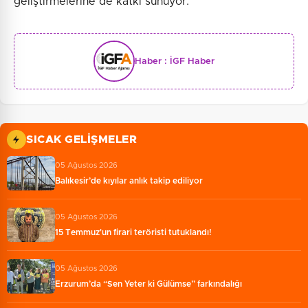
geliştirmelerine de katkı sunuyor.
Haber :
İGF Haber
SICAK GELIŞMELER
05 Ağustos 2026
Balıkesir’de kıyılar anlık takip ediliyor
05 Ağustos 2026
15 Temmuz'un firari teröristi tutuklandı!
05 Ağustos 2026
Erzurum’da “Sen Yeter ki Gülümse” farkındalığı