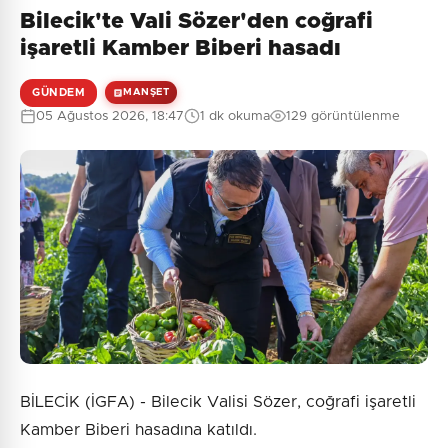
Bilecik'te Vali Sözer'den coğrafi
işaretli Kamber Biberi hasadı
GÜNDEM
MANŞET
05 Ağustos 2026, 18:47
1 dk okuma
129 görüntülenme
BİLECİK (İGFA) - Bilecik Valisi Sözer, coğrafi işaretli
Kamber Biberi hasadına katıldı.