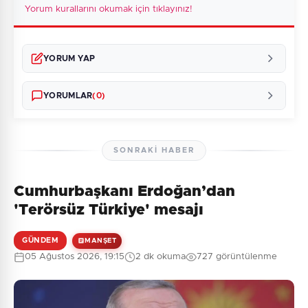
Yorum kurallarını okumak için tıklayınız!
YORUM YAP
YORUMLAR
(0)
SONRAKI HABER
Cumhurbaşkanı Erdoğan’dan
Henüz yorum yapılmamış. İlk yorumu siz yapın!
'Terörsüz Türkiye' mesajı
GÜNDEM
MANŞET
05 Ağustos 2026, 19:15
2 dk okuma
727 görüntülenme
0
/2000
Güvenlik Sorusu:
9 + 5 = ?