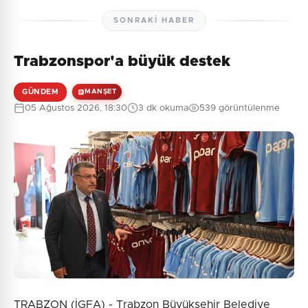
SONRAKI HABER
Trabzonspor'a büyük destek
GÜNDEM
MANŞET
05 Ağustos 2026, 18:30
3 dk okuma
539 görüntülenme
TRABZON (İGFA) - Trabzon Büyükşehir Belediye