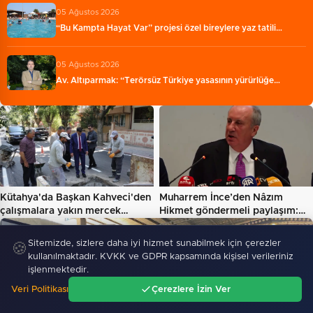
05 Ağustos 2026
“Bu Kampta Hayat Var” projesi özel bireylere yaz tatili…
05 Ağustos 2026
Av. Altıparmak: “Terörsüz Türkiye yasasının yürürlüğe…
Kütahya'da Başkan Kahveci'den
Muharrem İnce’den Nâzım
çalışmalara yakın mercek…
Hikmet göndermeli paylaşım:…
GÜNDEM
Sitemizde, sizlere daha iyi hizmet sunabilmek için çerezler
🍪
kullanılmaktadır. KVKK ve GDPR kapsamında kişisel verileriniz
işlenmektedir.
Veri Politikası
Çerezlere İzin Ver
Ana Sayfa
Gündem
Ara
Menü