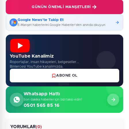
GÜNÜN ÖNEMLI MANŞETLERI
Google News'te Takip Et
E-Manşet haberlerini Google Haberler'den anında okuyun
YouTube Kanalimiz
Roportajlar, insan hikayeleri, belgeseller...
Binlercesi YouTube kanalimizda.
ABONE OL
Whatsapp Hattı
Son dakika haberler için bizi takip edin!
0501 565 85 16
YORUMLAR
(0)