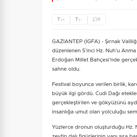
T
T
+
-
0
T
T
GAZİANTEP (İGFA) - Şırnak Valiliği
düzenlenen 5’inci Hz. Nuh’u Anma 
Erdoğan Millet Bahçesi’nde gerçekle
sahne oldu.
Festival boyunca verilen birlik, ka
büyük ilgi gördü. Cudi Dağı etekl
gerçekleştirilen ve gökyüzünü ayd
insanlığa umut olan yolculuğu sembo
Yüzlerce dronun oluşturduğu Hz. N
zeytin dalı figürlerinin yanı sıra 