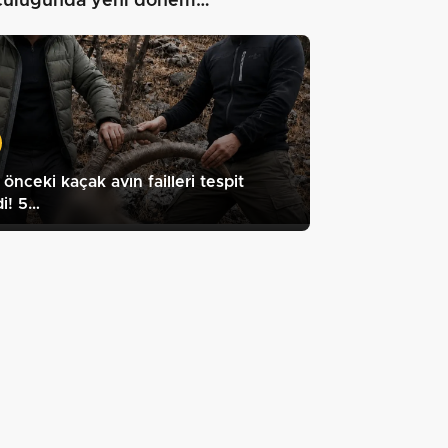
culuğunda yeni dönem…"
l önceki kaçak avın failleri tespit
di! 5…