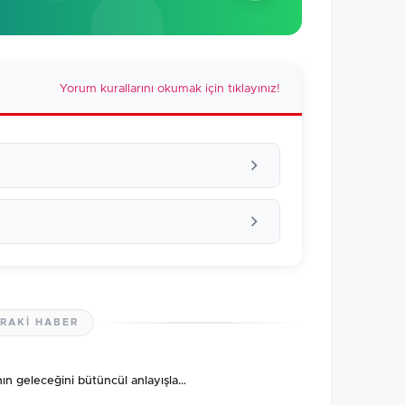
Yorum kurallarını okumak için tıklayınız!
RAKI HABER
lmamış. İlk yorumu siz yapın!
nın geleceğini bütüncül anlayışla…
0
/2000