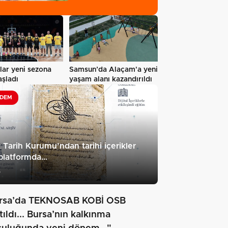
lar yeni sezona
Samsun’da Alaçam'a yeni
aşladı
yaşam alanı kazandırıldı
DEM
 Tarih Kurumu’ndan tarihi içerikler
platformda…
5
rsa’da TEKNOSAB KOBİ OSB
tıldı... Bursa’nın kalkınma