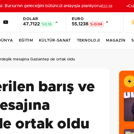
Bursa'nın geleceğini bütüncül anlayışla planlıyoruz
Cumh
22:38
DOLAR
EURO
47,7122
55,1238
%0.16
%-0.04
DÜNYA
EĞİTİM
KÜLTÜR-SANAT
TEKNOLOJİ
MAGAZİN
S
ardeşlik mesajına Gaziantep de ortak oldu
rilen barış ve
esajına
e ortak oldu