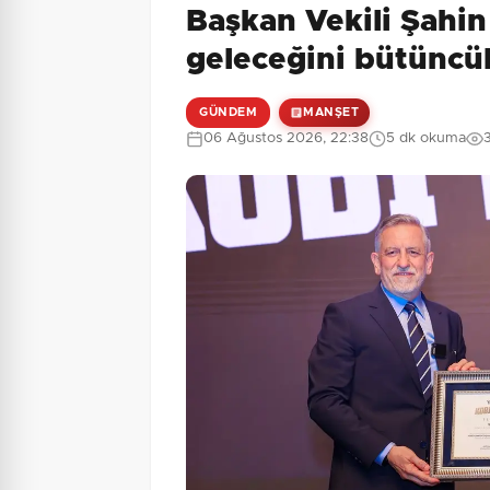
Başkan Vekili Şahin
1 + 5 = ?
Güvenlik Sorusu:
geleceğini bütüncül
GÜNDEM
MANŞET
06 Ağustos 2026, 22:38
5 dk okuma