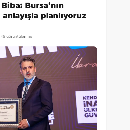
 Biba: Bursa'nın
Gönder
 anlayışla planlıyoruz
345 görüntülenme