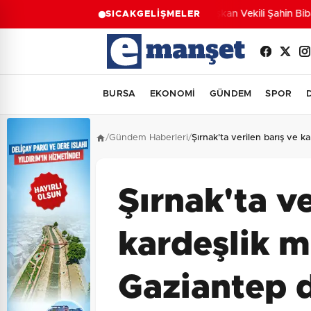
Başkan Vekili Şahin Biba: 
SICAK
GELİŞMELER
BURSA
EKONOMİ
GÜNDEM
SPOR
/
Gündem Haberleri
/
Şırnak'ta verilen barış ve k
Şırnak'ta ve
kardeşlik m
Gaziantep d