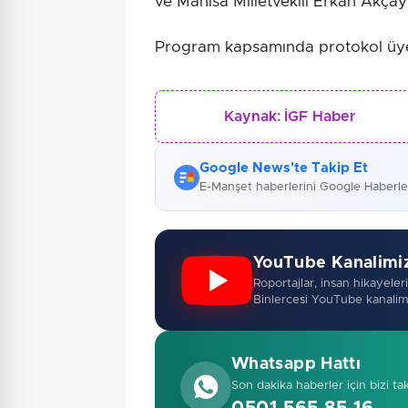
ve Manisa Milletvekili Erkan Akçay 
Program kapsamında protokol üyele
Kaynak:
İGF Haber
Google News'te Takip Et
E-Manşet haberlerini Google Haberl
YouTube Kanalimi
Roportajlar, insan hikayeleri,
Binlercesi YouTube kanalim
Whatsapp Hattı
Son dakika haberler için bizi ta