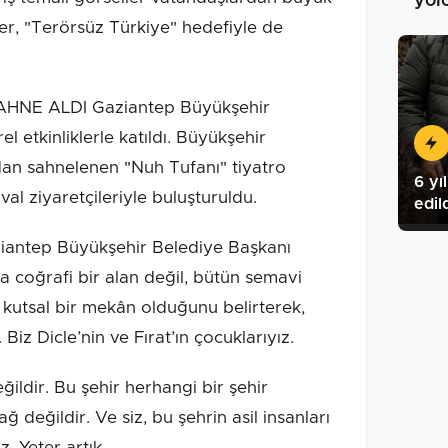
yol
rler, "Terörsüz Türkiye" hedefiyle de
HNE ALDI Gaziantep Büyükşehir
rel etkinliklerle katıldı. Büyükşehir
dan sahnelenen "Nuh Tufanı" tiyatro
6 yı
tival ziyaretçileriyle buluşturuldu.
edil
iantep Büyükşehir Belediye Başkanı
a coğrafi bir alan değil, bütün semavi
n kutsal bir mekân olduğunu belirterek,
Biz Dicle’nin ve Fırat’ın çocuklarıyız.
ğildir. Bu şehir herhangi bir şehir
 değildir. Ve siz, bu şehrin asil insanları
z. Yeter artık.