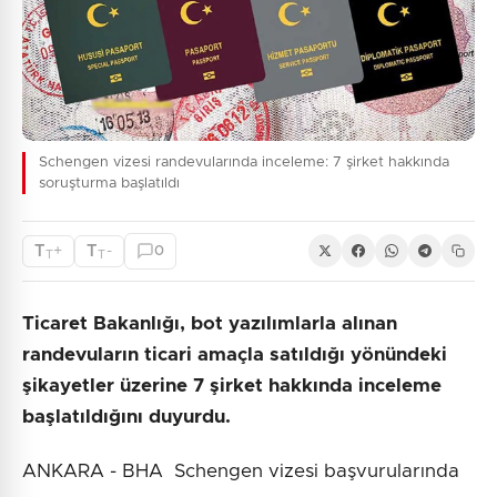
Schengen vizesi randevularında inceleme: 7 şirket hakkında
soruşturma başlatıldı
T
T
+
-
0
T
T
Ticaret Bakanlığı, bot yazılımlarla alınan
randevuların ticari amaçla satıldığı yönündeki
şikayetler üzerine 7 şirket hakkında inceleme
başlatıldığını duyurdu.
ANKARA - BHA Schengen vizesi başvurularında