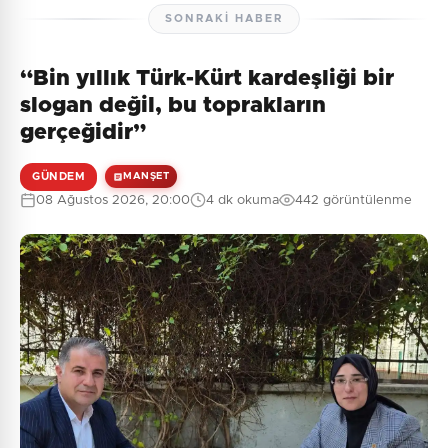
SONRAKI HABER
“Bin yıllık Türk-Kürt kardeşliği bir
Henüz yorum yapılmamış. İlk yorumu siz yapın!
slogan değil, bu toprakların
gerçeğidir”
GÜNDEM
MANŞET
0
/2000
08 Ağustos 2026, 20:00
4 dk okuma
442 görüntülenme
Güvenlik Sorusu:
10 + 6 = ?
Gönder