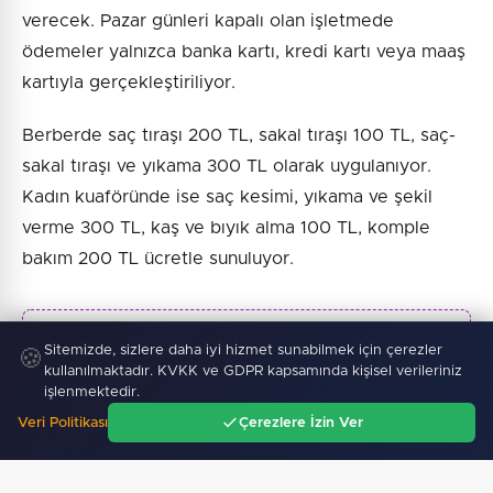
verecek. Pazar günleri kapalı olan işletmede
ödemeler yalnızca banka kartı, kredi kartı veya maaş
kartıyla gerçekleştiriliyor.
Berberde saç tıraşı 200 TL, sakal tıraşı 100 TL, saç-
sakal tıraşı ve yıkama 300 TL olarak uygulanıyor.
Kadın kuaföründe ise saç kesimi, yıkama ve şekil
verme 300 TL, kaş ve bıyık alma 100 TL, komple
bakım 200 TL ücretle sunuluyor.
Sitemizde, sizlere daha iyi hizmet sunabilmek için çerezler
🍪
Haber :
İGF Haber
kullanılmaktadır. KVKK ve GDPR kapsamında kişisel verileriniz
işlenmektedir.
Veri Politikası
Çerezlere İzin Ver
Ana Sayfa
Gündem
Ara
Menü
SICAK GELIŞMELER