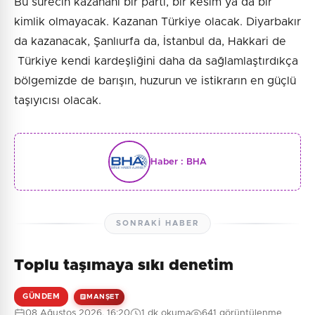
Bu sürecin kazananı bir parti, bir kesim ya da bir
kimlik olmayacak. Kazanan Türkiye olacak. Diyarbakır
da kazanacak, Şanlıurfa da, İstanbul da, Hakkari de
Türkiye kendi kardeşliğini daha da sağlamlaştırdıkça
bölgemizde de barışın, huzurun ve istikrarın en güçlü
taşıyıcısı olacak.
Haber :
BHA
SONRAKI HABER
Toplu taşımaya sıkı denetim
GÜNDEM
MANŞET
08 Ağustos 2026, 16:20
1 dk okuma
641 görüntülenme