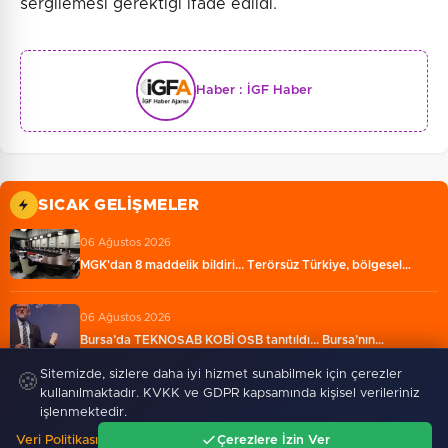
sergilemesi gerektiği ifade edildi.
Haber :
İGF Haber
SICAK GELIŞMELER
06 Ağustos 2026
MGK'dan 8 maddelik bildiri... Terörsüz Türkiye, bölgesel…
06 Ağustos 2026
Bursa’da TEKNOSAB KOBİ OSB tanıtıldı... Bursa’nın…
Sitemizde, sizlere daha iyi hizmet sunabilmek için çerezler
🍪
06 Ağustos 2026
kullanılmaktadır. KVKK ve GDPR kapsamında kişisel verileriniz
TBMM'nin ana binası YES-TR'de 'çok iyi' olarak
işlenmektedir.
sertifikalandırıldı…
Veri Politikası
Çerezlere İzin Ver