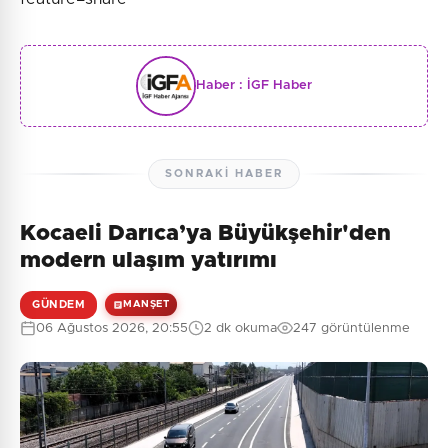
Haber :
İGF Haber
SONRAKI HABER
Kocaeli Darıca’ya Büyükşehir'den
modern ulaşım yatırımı
GÜNDEM
MANŞET
06 Ağustos 2026, 20:55
2 dk okuma
247 görüntülenme