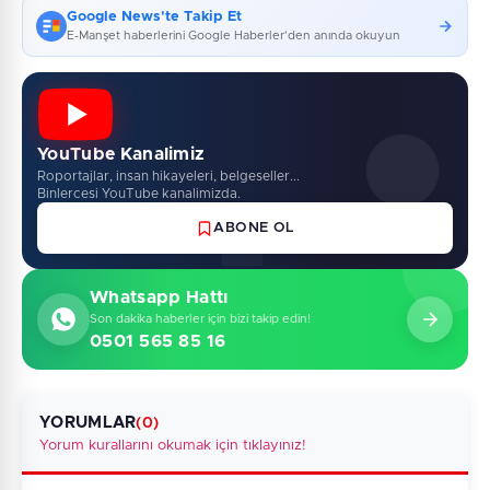
Google News'te Takip Et
E-Manşet haberlerini Google Haberler'den anında okuyun
YouTube Kanalimiz
Roportajlar, insan hikayeleri, belgeseller...
Binlercesi YouTube kanalimizda.
ABONE OL
Whatsapp Hattı
Son dakika haberler için bizi takip edin!
0501 565 85 16
YORUMLAR
(0)
Yorum kurallarını okumak için tıklayınız!