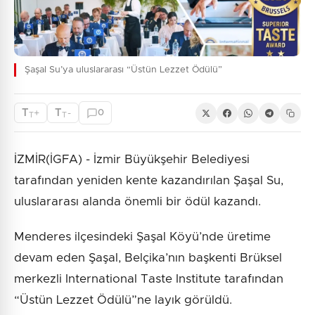
Şaşal Su’ya uluslararası “Üstün Lezzet Ödülü”
T
T
+
-
0
T
T
İZMİR(İGFA) - İzmir Büyükşehir Belediyesi
tarafından yeniden kente kazandırılan Şaşal Su,
uluslararası alanda önemli bir ödül kazandı.
Menderes ilçesindeki Şaşal Köyü’nde üretime
devam eden Şaşal, Belçika’nın başkenti Brüksel
merkezli International Taste Institute tarafından
“Üstün Lezzet Ödülü”ne layık görüldü.