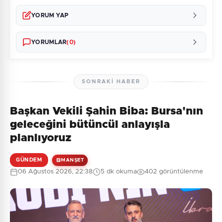
YORUM YAP
YORUMLAR
(0)
SONRAKI HABER
Başkan Vekili Şahin Biba: Bursa'nın
Henüz yorum yapılmamış. İlk yorumu siz yapın!
geleceğini bütüncül anlayışla
planlıyoruz
GÜNDEM
MANŞET
0
/2000
06 Ağustos 2026, 22:38
5 dk okuma
402 görüntülenme
Güvenlik Sorusu:
6 + 8 = ?