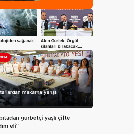
paylaştı…
olojiden sağanak
Akın Gürlek: Örgüt
silahları bırakacak,
mağaraları…
DEM
arlardan makarna yarışı
6
bıtadan gurbetçi yaşlı çifte
dım eli"