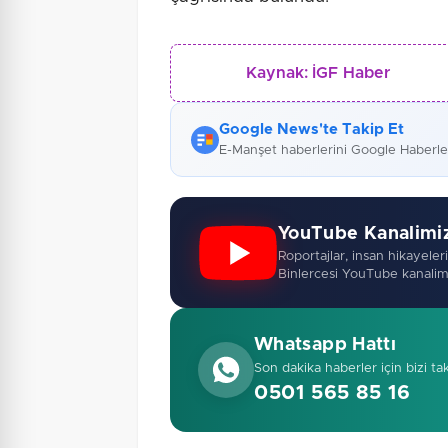
Kaynak:
İGF Haber
Google News'te Takip Et
E-Manşet haberlerini Google Haberl
YouTube Kanalimi
Roportajlar, insan hikayeleri,
Binlercesi YouTube kanalim
Whatsapp Hattı
Son dakika haberler için bizi ta
0501 565 85 16