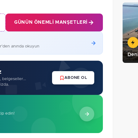
GÜNÜN ÖNEMLI MANŞETLERI
er'den anında okuyun
Deni
z
ABONE OL
 belgeseller...
izda.
kip edin!