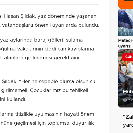
isi Hasan Şıldak, yaz döneminde yaşanan
 vatandaşlara önemli uyarılarda bulundu.
 yaz aylarında baraj gölleri, sulama
Meteor
uyarısı
ğulma vakalarının ciddi can kayıplarına
klı alanlara girilmemesi gerektiğini
GÜN
 Şıldak, “Her ne sebeple olursa olsun su
e girilmemeli. Çocuklarımız bu tehlikeli
Muht
ni kullandı.
29
larına titizlikle uyulmasının hayati önem
"Za
n önüne geçilmesi için toplumsal duyarlılık
yar