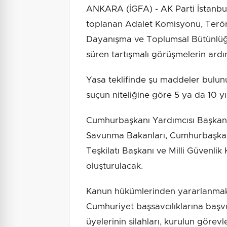
ANKARA (İGFA) - AK Parti İstanbul
toplanan Adalet Komisyonu, Terörsüz
Dayanışma ve Toplumsal Bütünlüğün
süren tartışmalı görüşmelerin ardı
Yasa teklifinde şu maddeler bulun
suçun niteliğine göre 5 ya da 10 yı
Cumhurbaşkanı Yardımcısı Başkanlığın
Savunma Bakanları, Cumhurbaşkanlığ
Teşkilatı Başkanı ve Milli Güvenlik 
oluşturulacak.
Kanun hükümlerinden yararlanmak i
Cumhuriyet başsavcılıklarına başv
üyelerinin silahları, kurulun görev