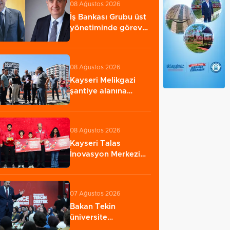
08 Ağustos 2026
İş Bankası Grubu üst
yönetiminde görev
değişimi
08 Ağustos 2026
Kayseri Melikgazi
şantiye alanına
döndü
08 Ağustos 2026
Kayseri Talas
İnovasyon Merkezi
finale kaldı
07 Ağustos 2026
Bakan Tekin
üniversite
adaylarıyla tecrübe