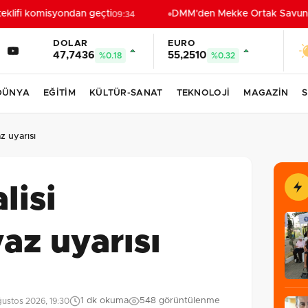
lifi komisyondan geçti
DMM'den Mekke Ortak Savunma 
09:34
DOLAR
EURO
47,7436
55,2510
%0.18
%0.32
DÜNYA
EĞİTİM
KÜLTÜR-SANAT
TEKNOLOJİ
MAGAZİN
S
az uyarısı
lisi
yaz uyarısı
1 dk okuma
548 görüntülenme
ustos 2026, 19:30