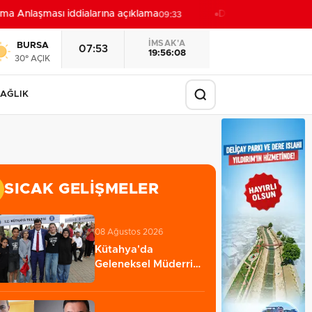
Anlaşması iddialarına açıklama
Deniz ekosistemini ko
09:33
İMSAK'A
BURSA
07:53
19:56:06
30° AÇIK
AĞLIK
SICAK GELIŞMELER
08 Ağustos 2026
Kütahya'da
Geleneksel Müderris
Mahallesi Şenliği
coşkusu…