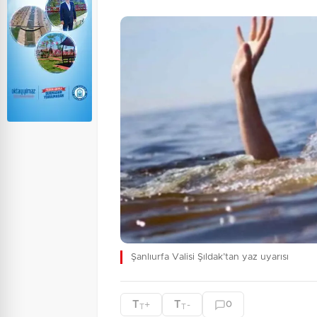
Şanlıurfa Valisi Şıldak’tan yaz uyarısı
T
T
+
-
0
T
T