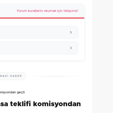
Yorum kurallarını okumak için tıklayınız!
RAKI HABER
lmamış. İlk yorumu siz yapın!
omisyondan geçti
0
/2000
sa teklifi komisyondan
Gönder