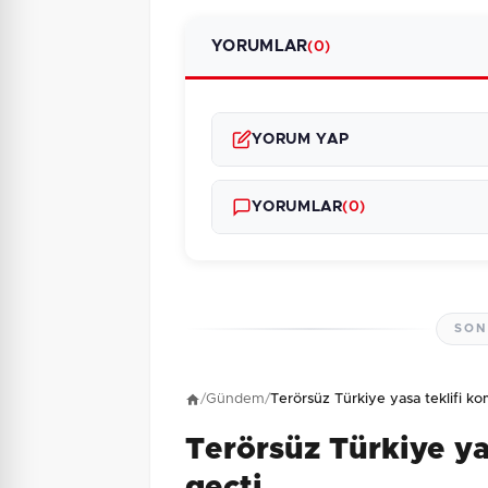
YORUMLAR
(0)
YORUM YAP
YORUMLAR
(0)
SON
Henüz yorum yapı
/
Gündem
/
Terörsüz Türkiye yasa teklifi k
Terörsüz Türkiye ya
6 + 2 = ?
Güvenlik Sorusu: