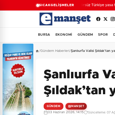
Terörsüz Türkiye yasa tek
SICAK
GELİŞMELER
BURSA
EKONOMİ
GÜNDEM
SPOR
/
Gündem Haberleri
/
Şanlıurfa Valisi Şıldak’tan y
Şanlıurfa Va
Şıldak’tan 
GÜNDEM
MANŞET
03 Haziran 2026, 14:15
Güncelleme: 07 Ağ