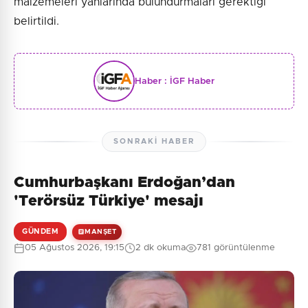
malzemeleri yanlarında bulundurmaları gerektiği
belirtildi.
Haber :
İGF Haber
SONRAKI HABER
Cumhurbaşkanı Erdoğan’dan
'Terörsüz Türkiye' mesajı
GÜNDEM
MANŞET
05 Ağustos 2026, 19:15
2 dk okuma
781 görüntülenme