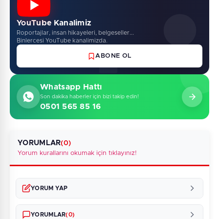
YouTube Kanalimiz
Roportajlar, insan hikayeleri, belgeseller...
Binlercesi YouTube kanalimizda.
ABONE OL
Whatsapp Hattı
Son dakika haberler için bizi takip edin!
0501 565 85 16
YORUMLAR
(0)
Yorum kurallarını okumak için tıklayınız!
YORUM YAP
YORUMLAR
(0)