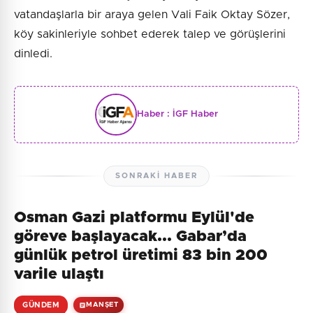
vatandaşlarla bir araya gelen Vali Faik Oktay Sözer,
köy sakinleriyle sohbet ederek talep ve görüşlerini
dinledi.
Haber :
İGF Haber
SONRAKI HABER
Osman Gazi platformu Eylül'de
göreve başlayacak... Gabar’da
günlük petrol üretimi 83 bin 200
varile ulaştı
GÜNDEM
MANŞET