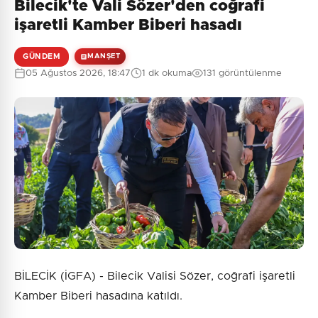
Bilecik'te Vali Sözer'den coğrafi
işaretli Kamber Biberi hasadı
GÜNDEM
MANŞET
05 Ağustos 2026, 18:47
1 dk okuma
131 görüntülenme
BİLECİK (İGFA) - Bilecik Valisi Sözer, coğrafi işaretli
Kamber Biberi hasadına katıldı.