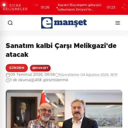
gazi'den ücretsiz
Kayseri Büyükşehir gökyüzü
Cumhurbaşk
SICAK
01:26
01:23
GELİŞMELER
tutkunlarını Erciyes'te
'Terörsüz T
buluşturacak
Sanatım kalbi Çarşı Melikgazi'de
atacak
GÜNDEM
MANŞET
05 Temmuz 2026, 06:58
Güncelleme: 04 Ağustos 2026, 18:15
1 dk okuma
458 görüntülenme