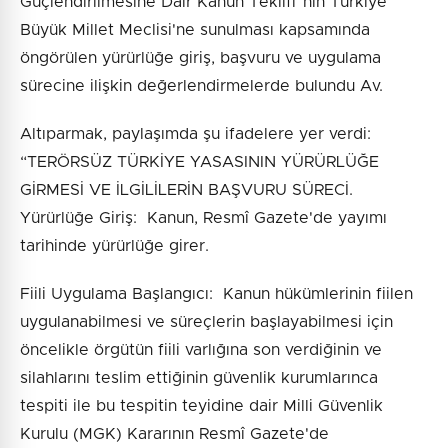
Güçlendirilmesine Dair Kanun Teklifi"nin Türkiye
Büyük Millet Meclisi'ne sunulması kapsamında
öngörülen yürürlüğe giriş, başvuru ve uygulama
sürecine ilişkin değerlendirmelerde bulundu Av.
Altıparmak, paylaşımda şu ifadelere yer verdi:
“TERÖRSÜZ TÜRKİYE YASASININ YÜRÜRLÜĞE
GİRMESİ VE İLGİLİLERİN BAŞVURU SÜRECİ.
Yürürlüğe Giriş: Kanun, Resmî Gazete'de yayımı
tarihinde yürürlüğe girer.
Fiili Uygulama Başlangıcı: Kanun hükümlerinin fiilen
uygulanabilmesi ve süreçlerin başlayabilmesi için
öncelikle örgütün fiili varlığına son verdiğinin ve
silahlarını teslim ettiğinin güvenlik kurumlarınca
tespiti ile bu tespitin teyidine dair Milli Güvenlik
Kurulu (MGK) Kararının Resmî Gazete'de