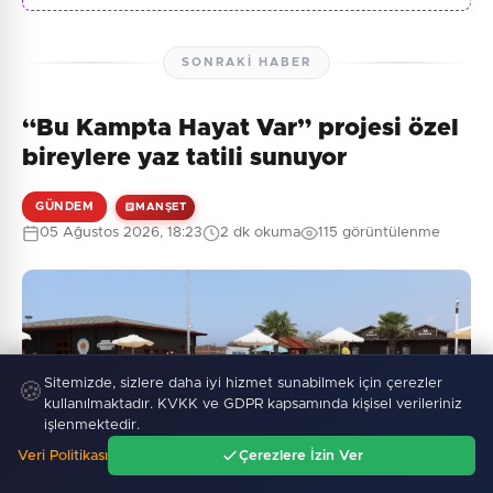
SONRAKI HABER
“Bu Kampta Hayat Var” projesi özel
bireylere yaz tatili sunuyor
GÜNDEM
MANŞET
05 Ağustos 2026, 18:23
2 dk okuma
115 görüntülenme
Sitemizde, sizlere daha iyi hizmet sunabilmek için çerezler
🍪
kullanılmaktadır. KVKK ve GDPR kapsamında kişisel verileriniz
işlenmektedir.
Veri Politikası
Çerezlere İzin Ver
Ana Sayfa
Gündem
Ara
Menü