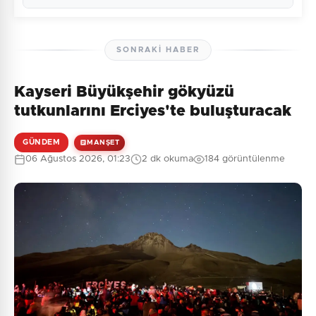
SONRAKI HABER
Kayseri Büyükşehir gökyüzü
Henüz yorum yapılmamış. İlk yorumu siz yapın!
tutkunlarını Erciyes'te buluşturacak
GÜNDEM
MANŞET
06 Ağustos 2026, 01:23
2 dk okuma
184 görüntülenme
0
/2000
Güvenlik Sorusu:
6 + 7 = ?
Gönder