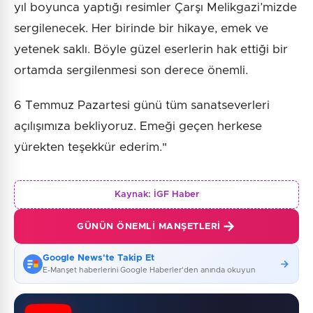
yıl boyunca yaptığı resimler Çarşı Melikgazi’mizde
sergilenecek. Her birinde bir hikaye, emek ve
yetenek saklı. Böyle güzel eserlerin hak ettiği bir
ortamda sergilenmesi son derece önemli.
6 Temmuz Pazartesi günü tüm sanatseverleri
açılışımıza bekliyoruz. Emeği geçen herkese
yürekten teşekkür ederim."
Kaynak:
İGF Haber
GÜNÜN ÖNEMLI MANŞETLERI
Google News'te Takip Et
E-Manşet haberlerini Google Haberler'den anında okuyun