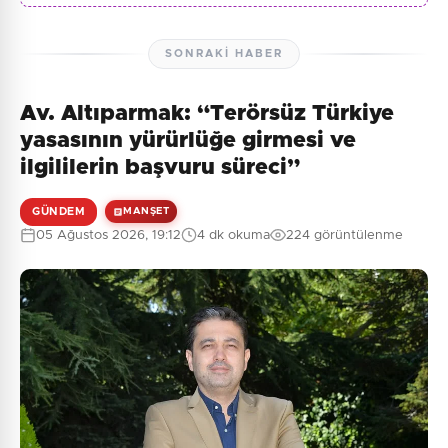
SONRAKI HABER
Av. Altıparmak: “Terörsüz Türkiye
yasasının yürürlüğe girmesi ve
ilgililerin başvuru süreci”
GÜNDEM
MANŞET
05 Ağustos 2026, 19:12
4 dk okuma
224 görüntülenme