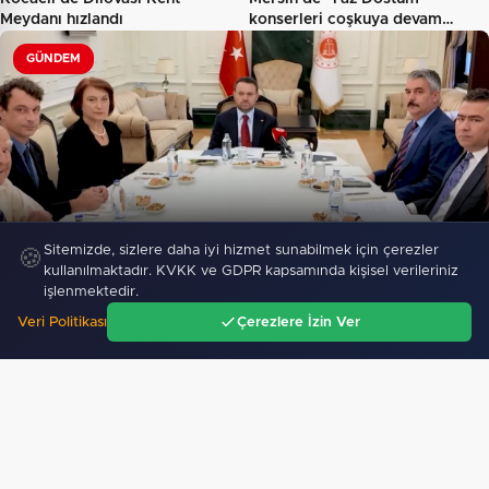
Meydanı hızlandı
konserleri coşkuya devam
ediyor…
GÜNDEM
Bakan Gürlek Mumcu ailesiyle görüştü
Sitemizde, sizlere daha iyi hizmet sunabilmek için çerezler
🍪
252
kullanılmaktadır. KVKK ve GDPR kapsamında kişisel verileriniz
işlenmektedir.
Veri Politikası
Çerezlere İzin Ver
"Kocaeli’de KOTKO için dönüşüm süreci
Ana Sayfa
Gündem
Ara
Menü
başladı"