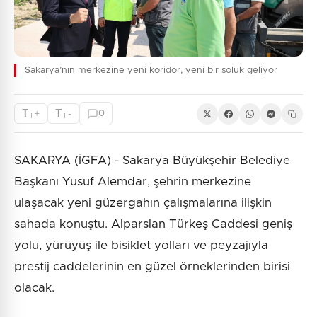
Sakarya’nın merkezine yeni koridor, yeni bir soluk geliyor
T
T
+
-
0
T
T
SAKARYA (İGFA) - Sakarya Büyükşehir Belediye
Başkanı Yusuf Alemdar, şehrin merkezine
ulaşacak yeni güzergahın çalışmalarına ilişkin
sahada konuştu. Alparslan Türkeş Caddesi geniş
yolu, yürüyüş ile bisiklet yolları ve peyzajıyla
prestij caddelerinin en güzel örneklerinden birisi
olacak.