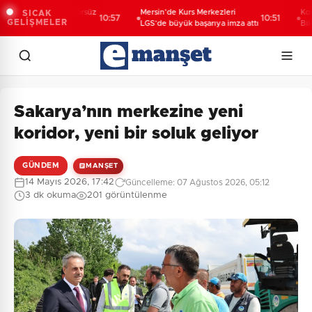
Yıldız'dan "Terörsüz
Mersin'de Kurs Merkezleri
Konya'da
SICAK
10:57
10:51
GELİŞMELER
ajı: Yasal
LGS’de büyük başarıya imza attı
Bilgehane
r kalıcı sonuç
Sakarya’nın merkezine yeni
koridor, yeni bir soluk geliyor
GÜNDEM
MANŞET
14 Mayıs 2026, 17:42
Güncelleme: 07 Ağustos 2026, 05:12
3 dk okuma
201 görüntülenme