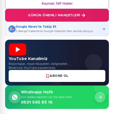
Kaynak:
İGF Haber
GÜNÜN ÖNEMLI MANŞETLERI
Google News'te Takip Et
E-Manşet haberlerini Google Haberler'den anında okuyun
YouTube Kanalimiz
Roportajlar, insan hikayeleri, belgeseller...
Binlercesi YouTube kanalimizda.
ABONE OL
Whatsapp Hattı
Son dakika haberler için bizi takip edin!
0501 565 85 16