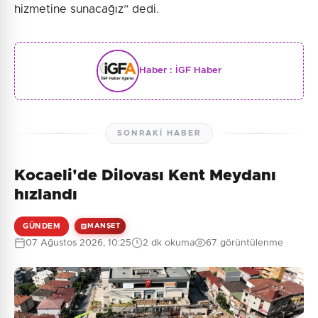
hizmetine sunacağız” dedi.
Haber :
İGF Haber
SONRAKI HABER
Kocaeli'de Dilovası Kent Meydanı
hızlandı
GÜNDEM
MANŞET
07 Ağustos 2026, 10:25
2 dk okuma
67 görüntülenme