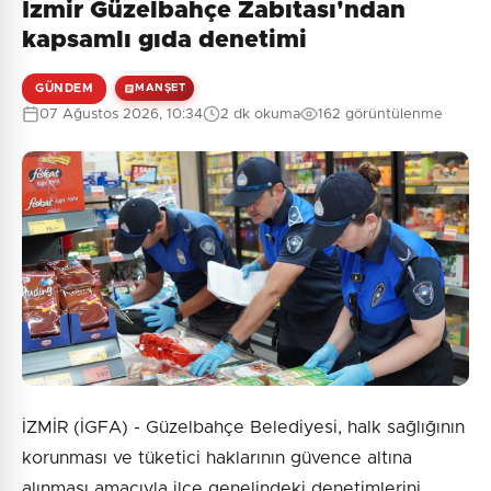
İzmir Güzelbahçe Zabıtası'ndan
kapsamlı gıda denetimi
GÜNDEM
MANŞET
07 Ağustos 2026, 10:34
2 dk okuma
162 görüntülenme
İZMİR (İGFA) - Güzelbahçe Belediyesi, halk sağlığının
korunması ve tüketici haklarının güvence altına
alınması amacıyla ilçe genelindeki denetimlerini