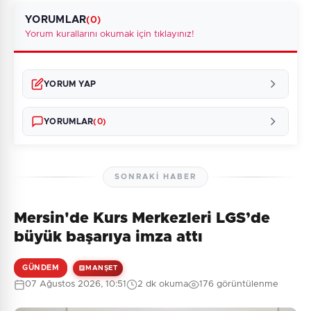
YORUMLAR
(0)
Yorum kurallarını okumak için tıklayınız!
YORUM YAP
YORUMLAR
(0)
SONRAKI HABER
Mersin'de Kurs Merkezleri LGS’de
Henüz yorum yapılmamış. İlk yorumu siz yapın!
büyük başarıya imza attı
GÜNDEM
MANŞET
07 Ağustos 2026, 10:51
2 dk okuma
176 görüntülenme
0
/2000