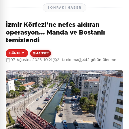
SONRAKI HABER
İzmir Körfezi'ne nefes aldıran
operasyon... Manda ve Bostanlı
temizlendi
GÜNDEM
MANŞET
07 Ağustos 2026, 10:21
2 dk okuma
442 görüntülenme