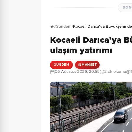
SON
Henüz yorum yapı
/
Gündem
/
Kocaeli Darıca’ya Büyükşehir'de
Kocaeli Darıca’ya 
9 + 6 = ?
Güvenlik Sorusu:
ulaşım yatırımı
GÜNDEM
MANŞET
06 Ağustos 2026, 20:55
2 dk okuma