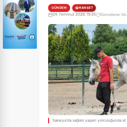
GÜNDEM
MANŞET
05 Temmuz 2026, 15:35
Güncelleme: 04 
Sakarya'da sağlıklı yaşam yolculuğunda at b