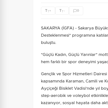
T
T
+
-
0
T
T
SAKARYA (İGFA) - Sakarya Büyükşeh
Desteklenmesi" programına katılan k
buluştu.
"Güçlü Kadın, Güçlü Yarınlar" mott
hem farklı bir spor deneyimi yaşad
Gençlik ve Spor Hizmetleri Daires
kapsamında Karaman, Camili ve Ko
Ayçiçeği Bisiklet Vadisi'nde yıl boy
step-aerobik ve voleybol etkinlikler
kazanıyor, sosyal hayata daha aktif