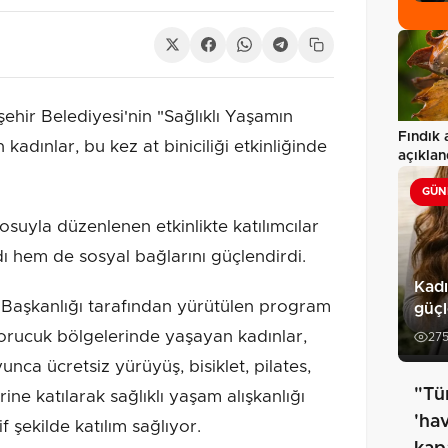
ir Belediyesi'nin "Sağlıklı Yaşamın
Fındık a
adınlar, bu kez at biniciliği etkinliğinde
açıklan
Ağusto
GÜN
osuyla düzenlenen etkinlikte katılımcılar
ı hem de sosyal bağlarını güçlendirdi.
Kadı
i Başkanlığı tarafından yürütülen program
güçl
rucuk bölgelerinde yaşayan kadınlar,
27
unca ücretsiz yürüyüş, bisiklet, pilates,
"Tü
ine katılarak sağlıklı yaşam alışkanlığı
'ha
 şekilde katılım sağlıyor.