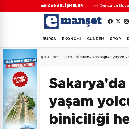
Kocaeli Darıca’ya Büyükş
SICAK
GELİŞMELER
BURSA
EKONOMİ
GÜNDEM
SPOR
/
Gündem Haberleri
/
Sakarya'da sağlıklı yaşam yo
Sakarya'da 
yaşam yolc
biniciliği h