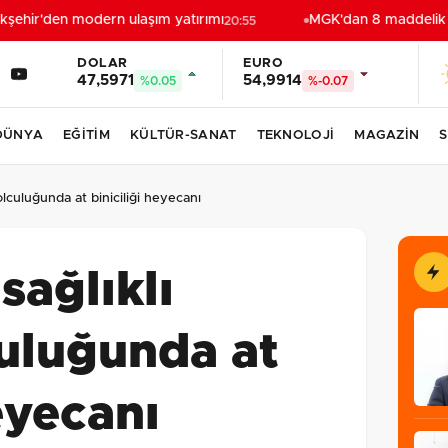
ehir'den modern ulaşım yatırımı
MGK'dan 8 maddelik bild
20:55
DOLAR
EURO
47,5971
54,9914
%0.05
%-0.07
DÜNYA
EĞİTİM
KÜLTÜR-SANAT
TEKNOLOJİ
MAGAZİN
S
lculuğunda at biniciliği heyecanı
sağlıklı
uluğunda at
eyecanı