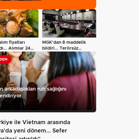
lım fiyatları
MGK'dan 8 maddelik
dı... Alımlar 24
bildiri... Terörsüz
s'ta…
Türkiye, bölgesel…
DEM
n arkadaşlıkları ruh sağlığını
endiriyor
5
rkiye ile Vietnam arasında
va'da yeni dönem... Sefer