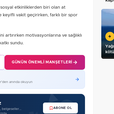
kapa
yal etkinliklerden biri olan at
 keyifli vakit geçirirken, farklı bir spor
ini artırırken motivasyonlarına ve sağlıklı
katkı sundu.
Yağı
köt
GÜNÜN ÖNEMLI MANŞETLERI
er'den anında okuyun
z
ABONE OL
 belgeseller...
izda.