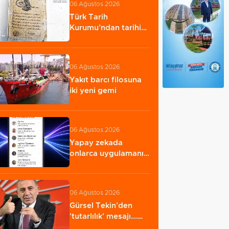
06 Ağustos 2026
Türk Tarih
Kurumu’ndan tarihi
içerikler tek
platformda…
06 Ağustos 2026
Yakıt barcı filosuna
iki yeni gemi
06 Ağustos 2026
Yapay zekada
onlarca uygulamanın
yerini tek asistan…
06 Ağustos 2026
Gürsel Tekin’den
'tutarlılık' mesajı...
Tarihi meselelerde…