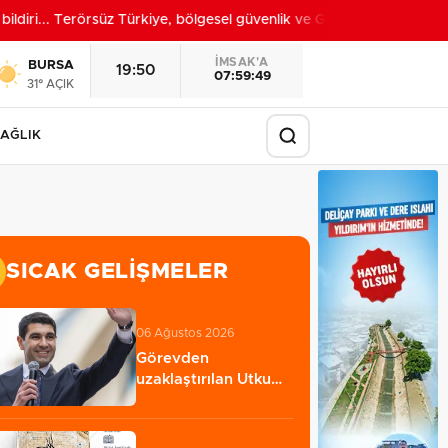
iri... Terörsüz Türkiye, bölgesel güvenlik ve Gazze mesajı
20:52
İMSAK'A
BURSA
19:50
07:59:47
31° AÇIK
AĞLIK
SICAK GELIŞMELER
06 Ağustos 2026
Görevden
uzaklaştırılan Utku
Caner Çaykara
hakkında…