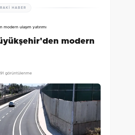
RAKI HABER
lmamış. İlk yorumu siz yapın!
n modern ulaşım yatırımı
0
/2000
Büyükşehir'den modern
Gönder
191 görüntülenme