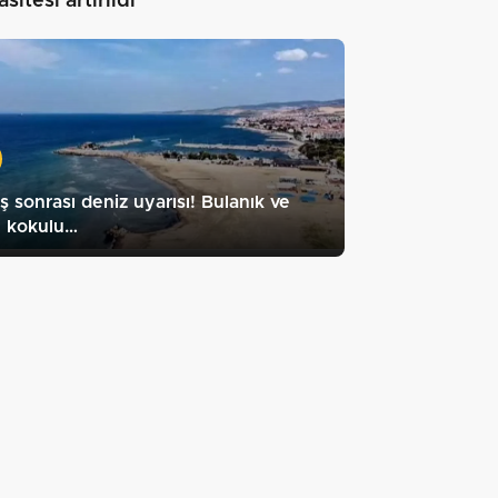
sitesi artırıldı"
ş sonrası deniz uyarısı! Bulanık ve
ü kokulu…