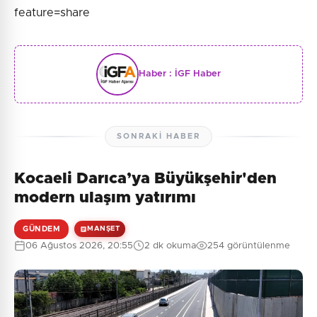
feature=share
Haber :
İGF Haber
SONRAKI HABER
Kocaeli Darıca’ya Büyükşehir'den
modern ulaşım yatırımı
GÜNDEM
MANŞET
06 Ağustos 2026, 20:55
2 dk okuma
254 görüntülenme