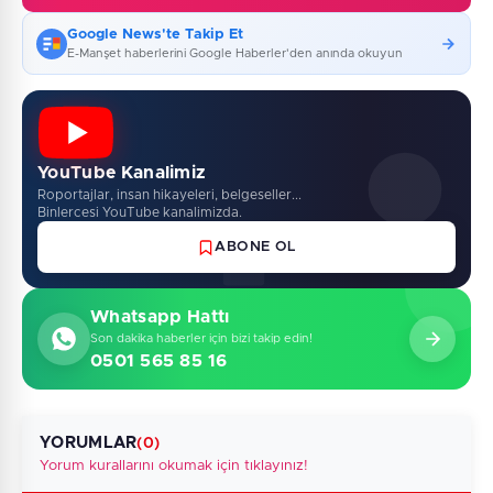
Google News'te Takip Et
E-Manşet haberlerini Google Haberler'den anında okuyun
YouTube Kanalimiz
Roportajlar, insan hikayeleri, belgeseller...
Binlercesi YouTube kanalimizda.
ABONE OL
Whatsapp Hattı
Son dakika haberler için bizi takip edin!
0501 565 85 16
YORUMLAR
(0)
Yorum kurallarını okumak için tıklayınız!