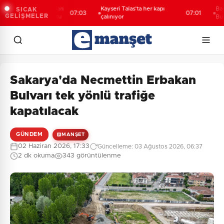
NOFEST takımları
Kayseri Talas'ta her kapı
Başkan Vek
SICAK
07:03
07:01
GELİŞMELER
kılıç'la buluştu
çalınıyor
Bursa'nın 
anlayışla 
Sakarya'da Necmettin Erbakan
Bulvarı tek yönlü trafiğe
kapatılacak
GÜNDEM
MANŞET
02 Haziran 2026, 17:33
Güncelleme: 03 Ağustos 2026, 06:37
2 dk okuma
343 görüntülenme