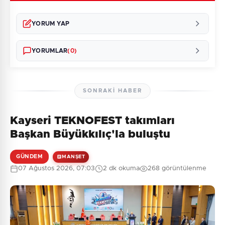
YORUM YAP
YORUMLAR
(0)
SONRAKI HABER
Kayseri TEKNOFEST takımları
Henüz yorum yapılmamış. İlk yorumu siz yapın!
Başkan Büyükkılıç'la buluştu
GÜNDEM
MANŞET
07 Ağustos 2026, 07:03
2 dk okuma
268 görüntülenme
0
/2000
Güvenlik Sorusu:
9 + 4 = ?