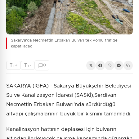
Sakarya'da Necmettin Erbakan Bulvarı tek yönlü trafiğe
kapatılacak
T
T
+
-
0
T
T
SAKARYA (İGFA) - Sakarya Büyükşehir Belediyesi
Su ve Kanalizasyon İdaresi (SASKİ),Serdivan
Necmettin Erbakan Bulvarı’nda sürdürdüğü
altyapı çalışmalarının büyük bir kısmını tamamladı.
Kanalizasyon hattının deplasesi için bulvarın
altından ilerleyecek çalışma kapsamında,güzergâh