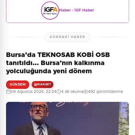
Haber :
İGF Haber
SONRAKI HABER
Bursa’da TEKNOSAB KOBİ OSB
tanıtıldı... Bursa’nın kalkınma
yolculuğunda yeni dönem
GÜNDEM
MANŞET
06 Ağustos 2026, 22:24
4 dk okuma
492 görüntülenme