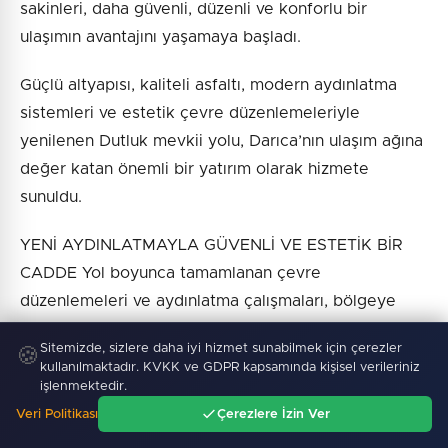
sakinleri, daha güvenli, düzenli ve konforlu bir
ulaşımın avantajını yaşamaya başladı.
Güçlü altyapısı, kaliteli asfaltı, modern aydınlatma
sistemleri ve estetik çevre düzenlemeleriyle
yenilenen Dutluk mevkii yolu, Darıca’nın ulaşım ağına
değer katan önemli bir yatırım olarak hizmete
sunuldu.
YENİ AYDINLATMAYLA GÜVENLİ VE ESTETİK BİR
CADDE Yol boyunca tamamlanan çevre
düzenlemeleri ve aydınlatma çalışmaları, bölgeye
modern bir kimlik kazandırdı.
Sitemizde, sizlere daha iyi hizmet sunabilmek için çerezler
🍪
kullanılmaktadır. KVKK ve GDPR kapsamında kişisel verileriniz
Yayaların güvenli şekilde ulaşımını sağlayan
işlenmektedir.
kaldırımlar ve gece görüşünü artıran aydınlatma
Veri Politikası
Çerezlere İzin Ver
sistemiyle Dutluk mevkii, hem fonksiyonel hem de
Ana Sayfa
Gündem
Ara
Menü