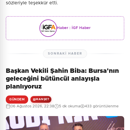
sözleriyle teşekkür etti.
Haber :
İGF Haber
SONRAKI HABER
Başkan Vekili Şahin Biba: Bursa'nın
geleceğini bütüncül anlayışla
planlıyoruz
GÜNDEM
MANŞET
06 Ağustos 2026, 22:38
5 dk okuma
433 görüntülenme