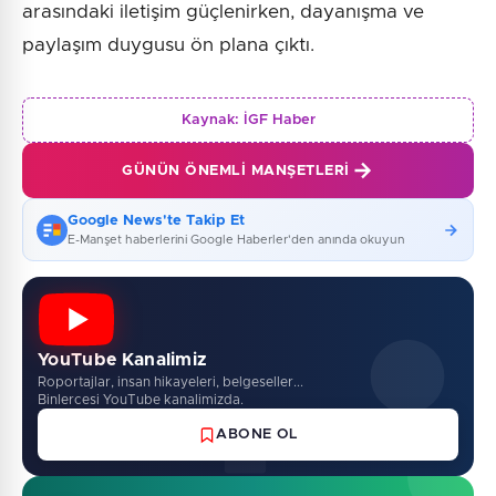
arasındaki iletişim güçlenirken, dayanışma ve
paylaşım duygusu ön plana çıktı.
Kaynak:
İGF Haber
GÜNÜN ÖNEMLI MANŞETLERI
Google News'te Takip Et
E-Manşet haberlerini Google Haberler'den anında okuyun
YouTube Kanalimiz
Roportajlar, insan hikayeleri, belgeseller...
Binlercesi YouTube kanalimizda.
ABONE OL