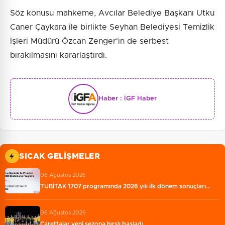
Söz konusu mahkeme, Avcılar Belediye Başkanı Utku
Caner Çaykara ile birlikte Seyhan Belediyesi Temizlik
İşleri Müdürü Özcan Zenger'in de serbest
bırakılmasını kararlaştırdı.
Haber :
İGF Haber
SICAK GELIŞMELER
06 Ağustos 2026
TÜBİTAK 1707 programında 2026 yılı ilk dönem sonuçları…
06 Ağustos 2026
Carettalar yeni sezona hırslı başladı