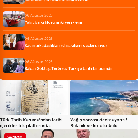
06 Ağustos 2026
Yakıt barcı filosuna iki yeni gemi
06 Ağustos 2026
Kadın arkadaşlıkları ruh sağlığını güçlendiriyor
06 Ağustos 2026
Bakan Göktaş: Terörsüz Türkiye tarihi bir adımdır
Türk Tarih Kurumu’ndan tarihi
Yağış sonrası deniz uyarısı!
içerikler tek platformda…
Bulanık ve kötü kokulu…
GÜNDEM