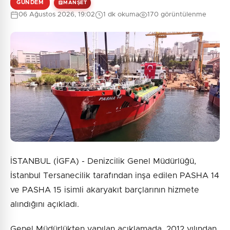
GÜNDEM
MANŞET
06 Ağustos 2026, 19:02
1 dk okuma
170 görüntülenme
0
/2000
Güvenlik Sorusu:
10 + 1 = ?
Gönder
İSTANBUL (İGFA) - Denizcilik Genel Müdürlüğü,
İstanbul Tersanecilik tarafından inşa edilen PASHA 14
ve PASHA 15 isimli akaryakıt barçlarının hizmete
alındığını açıkladı.
Genel Müdürlükten yapılan açıklamada, 2012 yılından