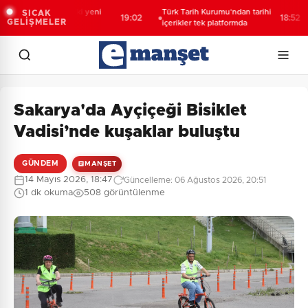
kıt barcı filosuna iki yeni
Türk Tarih Kurumu’ndan tarihi
SICAK
19:02
18:52
GELİŞMELER
emi
içerikler tek platformda
Sakarya'da Ayçiçeği Bisiklet
Vadisi’nde kuşaklar buluştu
GÜNDEM
MANŞET
14 Mayıs 2026, 18:47
Güncelleme: 06 Ağustos 2026, 20:51
1 dk okuma
508 görüntülenme