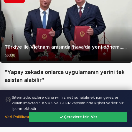
Türkiye ile Vietnam arasında 'hava'da yeni dönem...…
336
"Yapay zekada onlarca uygulamanın yerini tek
asistan alabilir"
Sitemizde, sizlere daha iyi hizmet sunabilmek için çerezler
🍪
kullanılmaktadır. KVKK ve GDPR kapsamında kişisel verileriniz
işlenmektedir.
Veri Politikası
Çerezlere İzin Ver
Ana Sayfa
Gündem
Ara
Menü